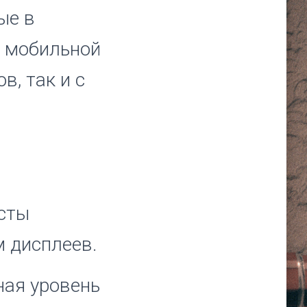
ые в
в мобильной
в, так и с
сты
 дисплеев.
ная уровень