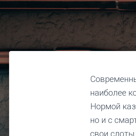
Современны
наиболее к
Нормой каз
но и с сма
свои слоты