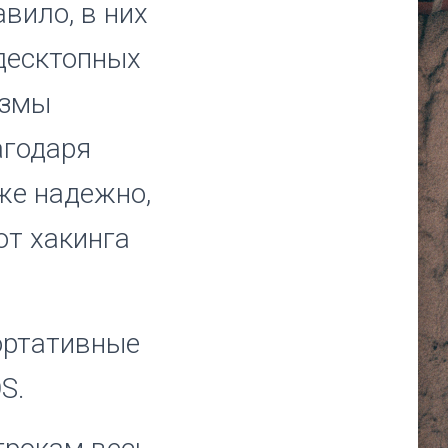
вило, в них
 десктопных
измы
агодаря
же надежно,
от хакинга
ортативные
S.