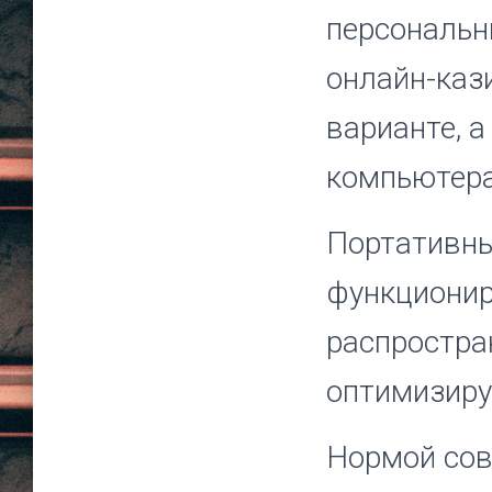
персональны
онлайн-каз
варианте, а
компьютера
Портативны
функционир
распростра
оптимизиру
Нормой сов