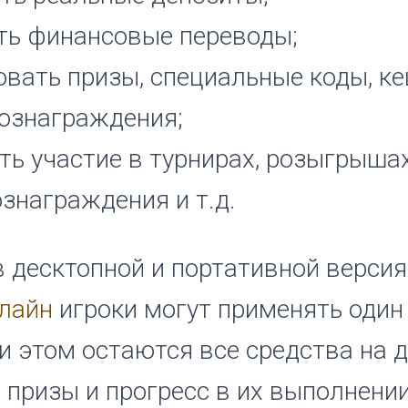
ть финансовые переводы;
овать призы, специальные коды, к
вознаграждения;
ь участие в турнирах, розыгрышах
знаграждения и т.д.
в десктопной и портативной версия
лайн
игроки могут применять один 
и этом остаются все средства на д
 призы и прогресс в их выполнении