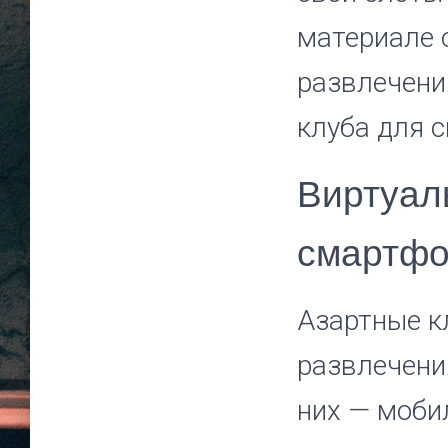
материале 
развлечени
клуба для 
Виртуал
смартфо
Азартные к
развлечени
них — моби