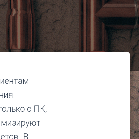
лиентам
ния.
олько с ПК,
тимизируют
етов. В