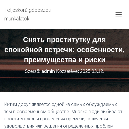
Teljeskörű gépészeti
munkálatok
N
A
V
I
Снять проститутку для
G
Á
спокойной встречи: особенности,
C
I
преимущества и риски
Ó
B
Szerző:
admin
Közzétéve:
2025.03.12.
E
-
/
K
I
K
Интим досуг является одной из самых обсуждаемых
A
тем в современном обществе. Многие люди выбирают
P
C
проституток для проведения времени, получения
S
удовольствия или решения определенных проблем.
O