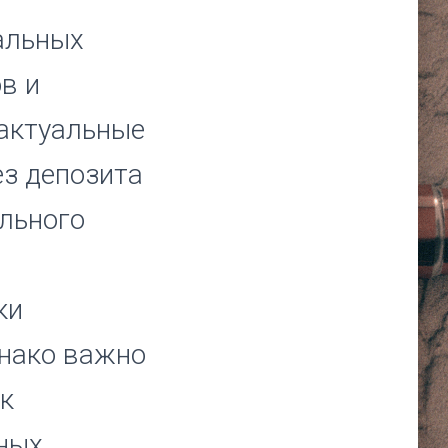
альных
в и
 актуальные
з депозита
ального
ки
днако важно
ок
зных