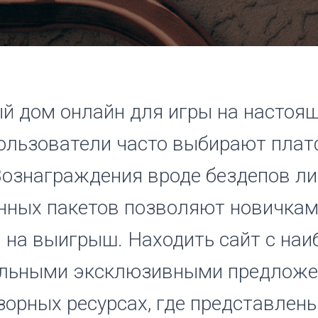
й дом онлайн для игры на настоя
пользователи часто выбирают пла
Вознаграждения вроде бездепов л
нных пакетов позволяют новичка
 на выигрыш. Находить сайт с наи
ельными эксклюзивными предлож
бзорных ресурсах, где представлен