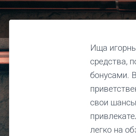
Ища игорны
средства, 
бонусами. 
приветстве
свои шансы
привлекат
легко на о