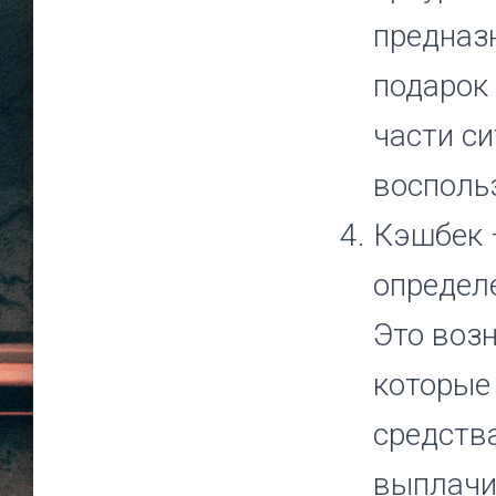
предназ
подарок
части с
восполь
Кэшбек 
определе
Это воз
которые 
средств
выплачи