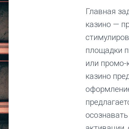
Главная за
казино — п
стимулиров
площадки п
или промо-
казино пре
оформление
предлагает
осознавать
активации,