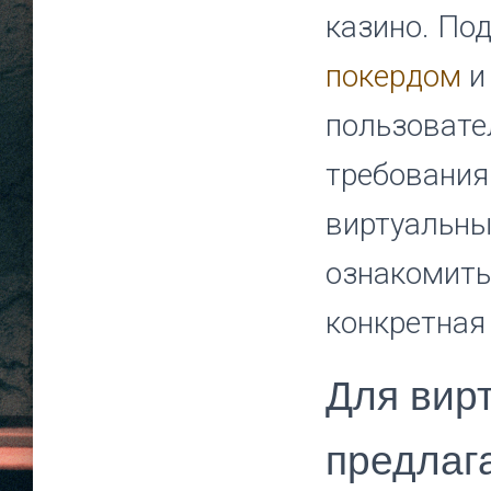
казино. По
покердом
и
пользовате
требования
виртуальны
ознакомить
конкретная
Для вир
предлаг