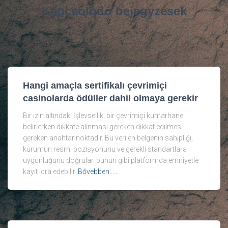
Kapcsolódó bejegyzések
Hangi amaçla sertifikalı çevrimiçi
casinolarda ödüller dahil olmaya gerekir
Bir izin altındaki İşlevsellik, bir çevrimiçi kumarhane
belirlerken dikkate alınması gereken dikkat edilmesi
gereken anahtar noktadır. Bu verilen belgenin sahipliği,
kurumun resmi pozisyonunu ve gerekli standartlara
uygunluğunu doğrular. bunun gibi platformda emniyetle
kayıt icra edebilir
Bővebben...…