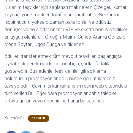
Kullanım teşvikler için sağlanan makinelerin Çizelgeu, kumar
kaynağı yönetmelikleri tarafından daraltılabilir. Ne zaman
hiçbir hücum yoksa o zaman para fonlar ve ödülsüz
dönüşler video slotlar önemli RTP ve ekstra bonus özellikleri
en uygun olanlardır. Örneğin: Mısır’ın Güneş, Arama Gonzalo,
Mega Soytarı, Ugga Bugga ve diğerleri.
ödülleri transfer etmek tüm mevcut teşvikleri başlangıçta
oynatmak gerekmelidir. her ödül için, şartlar farklılık
gösterebilir. Bu nedenle, teşvikler ile ilgili açıklama
bölümünün promosyonlar bölümünde görüntülemeniz
tavsiye edilir. Çevrimiçi kumarhanenin resmi web sitesindeki
tüm verileri Bul. Eğer para promosyonlar bahis talepler
ortaya günün veya gecenin herhangi bir saatinde.
Kategóriák:
10050TR