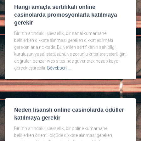
Hangi amaçla sertifikalı online
casinolarda promosyonlarla katılmaya
gerekir
Bir izin altındaki İşlevsellik, bir sanal kumarhane
belirlerken dikkate alınması gereken dikkat edilmesi
gereken ana noktadır. Bu verilen sertifikanın sahipliği,
kuruluşun yasal statüsünü ve zorunlu kriterlere yeterliliğini
doğrular. benzer web sitesinde güvenerek hesap kaydı
gerçekleştirebilir
Bővebben...…
Neden lisanslı online casinolarda ödüller
katılmaya gerekir
Bir izin altındaki İşlevsellik, bir online kumarhane
belirlerken önemli ölçüde dikkate alınması gereken