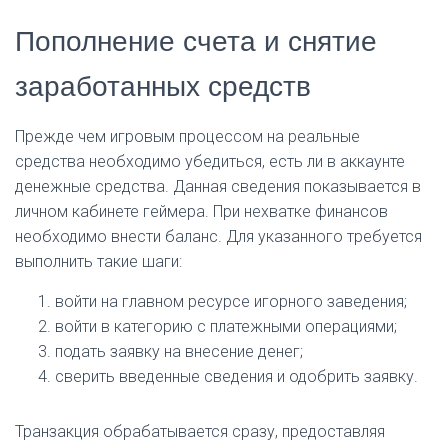
Пополнение счета и снятие
заработанных средств
Прежде чем игровым процессом на реальные
средства необходимо убедиться, есть ли в аккаунте
денежные средства. Данная сведения показывается в
личном кабинете геймера. При нехватке финансов
необходимо внести баланс. Для указанного требуется
выполнить такие шаги:
войти на главном ресурсе игорного заведения;
войти в категорию с платежными операциями;
подать заявку на внесение денег;
сверить введенные сведения и одобрить заявку.
Транзакция обрабатывается сразу, предоставляя