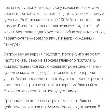
Техничные условия к смартфону наименьшие. Чтобы
правильной работы приложения достаточно максимум
двух гигабайт памяти и около 100 Мб во встроенной
памяти. Размеры экрана роли не имеют. Адаптивный
макет без труда адаптируется к любые характеристики,
гарантируя геймерам приятный и непринужденный
геймплей.
Загружаемая версия подходит игрокам, что не хотят
часто искать свежие зеркала главного портала. В
компьютерный код приложения встроен специальный
дополнение, отвечающий за коннект с серверным
узлам без посредников. Поэтому в процессе игрового
процесса в игровые автоматы через мобильный софт
блокировки оператора неосуществимы.
Программа мгновенно загружается и стабильно
действует даже при слабом сетевом подключении. В