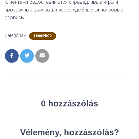
клиентам предоставляются справедливые игры и
прозрачные выигрыши через удобные финансовые
сервисы.
Kategóriák:
11000PROD
0 hozzászólás
Vélemény, hozzászólás?