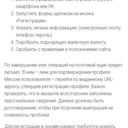
смартфона или ПК.
Запустить форму щелчком на иконку
«Регистрация».
Указать личные информацию (электронную почту,
телефон, пароль).
Подобрать подходящую валютную валюту.
Одобрить с правилами и положениями сайта.
По завершении этих операций на почтовый ящик придет
письмо. В нем – линк для подтверждения профиля.
Миссия пользователя – перейти по выданному URL-
адресу, утвердив регистрацию профиля. Важно
проверить, что в аккаунте всесторонне заполнены
персональные сведения. Данные должны быть
достоверными, чтобы при получении выигрышей не
появлялось проблем.
Для регистрации в онлайн-казино требуется указать