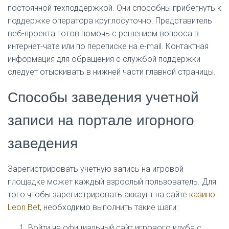
постоянной техподдержкой. Они способны прибегнуть к
поддержке оператора круглосуточно. Представитель
веб-проекта готов помочь с решением вопроса в
интернет-чатe или по переписке на e-mail. Контактная
информация для обращения с службой поддержки
следует отыскивать в нижней части главной страницы.
Способы заведения учетной
записи на портале игорного
заведения
Зарегистрировать учетную запись на игровой
площадке может каждый взрослый пользователь. Для
того чтобы зарегистрировать аккаунт на сайте
казино
Leon Bet
, необходимо выполнить такие шаги:
Войти на официальный сайт игрового клуба с