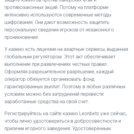
противозаконных акций. Потому на платформе
интенсивно используются современные методы
шифрования. Они дают возможность защитить
персональную сведения игроков от незаконного
проникновения.
У казино есть лицензия на азартные сервисы, выданная
глобальным регулятором. Этот акт обеспечивает
выполнение при развлечениях честных правил.
Оформляя разрешительное разрешение, каждый
оператор обязуется организовать фонд
гарантированных выплат. Поэтому в любых различных
условиях можно без затруднений перевести
заработанные средства на свой счет.
Регистрируйтесь на сайте казино Leonbets уже сейчас,
чтобы лично удостовериться в добросовестности и
приличии игорного заведения. Удостоверенным