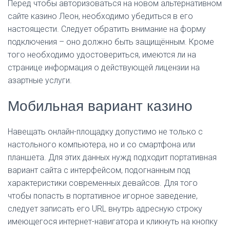
Перед чтобы авторизоваться на новом альтернативном
сайте казино Леон, необходимо убедиться в его
настоящести. Следует обратить внимание на форму
подключения – оно должно быть защищённым. Кроме
того необходимо удостовериться, имеются ли на
странице информация о действующей лицензии на
азартные услуги.
Мобильная вариант казино
Навещать онлайн-площадку допустимо не только с
настольного компьютера, но и со смартфона или
планшета. Для этих данных нужд подходит портативная
вариант сайта с интерфейсом, подогнанным под
характеристики современных девайсов. Для того
чтобы попасть в портативное игорное заведение,
следует записать его URL внутрь адресную строку
имеющегося интернет-навигатора и кликнуть на кнопку