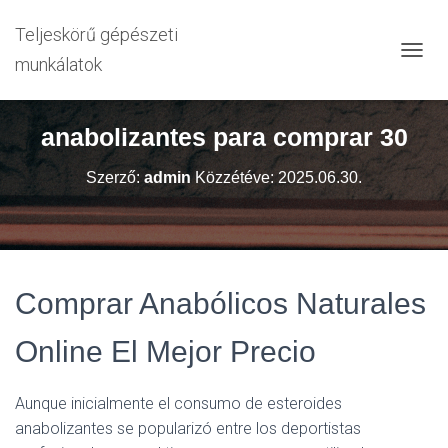
Teljeskörű gépészeti
munkálatok
N
A
V
I
anabolizantes para comprar 30
G
Á
Szerző:
admin
Közzétéve:
2025.06.30.
C
I
Ó
B
E
-
/
Comprar Anabólicos Naturales
K
I
Online El Mejor Precio
K
A
P
Aunque inicialmente el consumo de esteroides
C
anabolizantes se popularizó entre los deportistas
S
O