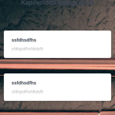
Kapcsolódó bejegyzések
ssfdhsdfhs
sfdhgsdfhsfdhdsfh
ssfdhsdfhs
sfdhgsdfhsfdhdsfh