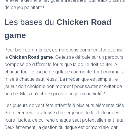
relever le défi et à naviguer à travers les fourneaux brûlants
de ce jeu palpitant !
Les bases du
Chicken Road
game
Pour bien commencer, comprenons comment fonctionne
le
Chicken Road game
. Ce jeu se déroule sur un parcours
composé de différents fours que la poule doit sauter. À
chaque four, le risque de grillade augmente, tout comme la
mise à chaque saut réussi. La mécanique est simple : le
joueur doit choisir le bon moment pour sauter et éviter de
perdre. Mais qu’est-ce qui rend ce jeu si addictif ?
Les joueurs doivent être attentifs à plusieurs éléments clés.
Premièrement, la vitesse d’émergence de la chaleur des
fours fluctue, ce qui rend chaque saut potentiellement fatal.
Deuxièmement, la gestion du risque est primordiale, car