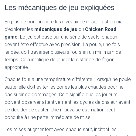
Les mécaniques de jeu expliquées
En plus de comprendre les niveaux de mise, il est crucial
d’explorer les
mécaniques de jeu
du
Chicken Road
game
. Le jeu est basé sur une série de sauts, chacun
devant être effectué avec précision. La poule, une fois
lancée, doit traverser plusieurs fours en un minimum de
temps. Cela implique de jauger la distance de façon
appropriée.
Chaque four a une température différente. Lorsqu’une poule
saute, elle doit éviter les zones les plus chaudes pour ne
pas subir de dommages. Cela signifie que les joueurs
doivent observer attentivement les cycles de chaleur avant
de décider de sauter. Une mauvaise estimation peut
conduire à une perte immédiate de mise.
Les mises augmentent avec chaque saut, incitant les