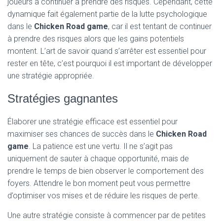
joueurs à continuer à prendre des risques. Cependant, cette
dynamique fait également partie de la lutte psychologique
dans le
Chicken Road game
, car il est tentant de continuer
à prendre des risques alors que les gains potentiels
montent. L’art de savoir quand s’arrêter est essentiel pour
rester en tête, c’est pourquoi il est important de développer
une stratégie appropriée.
Stratégies gagnantes
Élaborer une stratégie efficace est essentiel pour
maximiser ses chances de succès dans le
Chicken Road
game
. La patience est une vertu. Il ne s’agit pas
uniquement de sauter à chaque opportunité, mais de
prendre le temps de bien observer le comportement des
foyers. Attendre le bon moment peut vous permettre
d’optimiser vos mises et de réduire les risques de perte.
Une autre stratégie consiste à commencer par de petites