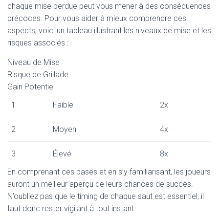
chaque mise perdue peut vous mener à des conséquences
précoces. Pour vous aider à mieux comprendre ces
aspects, voici un tableau illustrant les niveaux de mise et les
risques associés :
Niveau de Mise
Risque de Grillade
Gain Potentiel
1
Faible
2x
2
Moyen
4x
3
Élevé
8x
En comprenant ces bases et en s’y familiarisant, les joueurs
auront un meilleur aperçu de leurs chances de succès.
N’oubliez pas que le timing de chaque saut est essentiel, il
faut donc rester vigilant à tout instant.