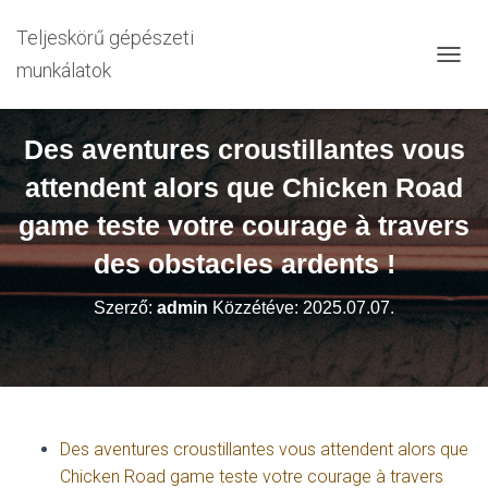
Teljeskörű gépészeti
munkálatok
N
A
V
I
Des aventures croustillantes vous
G
Á
attendent alors que Chicken Road
C
I
game teste votre courage à travers
Ó
des obstacles ardents !
B
E
-
Szerző:
admin
Közzétéve:
2025.07.07.
/
K
I
K
A
P
C
Des aventures croustillantes vous attendent alors que
S
Chicken Road game teste votre courage à travers
O