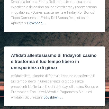
Desata la fortuna: Friday Roll bonus te impulsa a una
experiencia de casino online electrizante y recompensas
inigualables. ¿Qué es exactamente el Friday Roll Bonus?
Tipos Comunes de Friday Roll Bonus Requisitos de
Apuesta y
Bővebben...…
Affidati allentusiasmo di fridayroll casino
e trasforma il tuo tempo libero in
unesperienza di gioco
Affidati allentusiasmo di fridayroll casino e trasforma il
tuo tempo libero in unesperienza di gioco senza
precedenti. L’offerta di Giochi di fridayroll casino Bonus e
Promozioni Esclusive Metodi di Pagamento Sicuri ed
Affidabili Sicurezza e
Bővebben...…