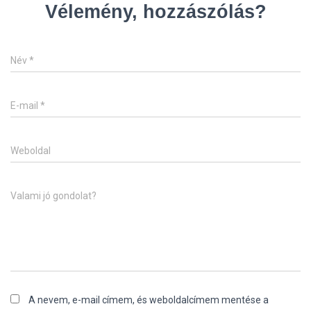
Vélemény, hozzászólás?
Név
*
E-mail
*
Weboldal
Valami jó gondolat?
A nevem, e-mail címem, és weboldalcímem mentése a