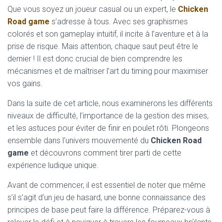
Que vous soyez un joueur casual ou un expert, le
Chicken
Road game
s’adresse à tous. Avec ses graphismes
colorés et son gameplay intuitif, il incite à l’aventure et à la
prise de risque. Mais attention, chaque saut peut être le
dernier ! Il est donc crucial de bien comprendre les
mécanismes et de maîtriser l’art du timing pour maximiser
vos gains.
Dans la suite de cet article, nous examinerons les différents
niveaux de difficulté, l’importance de la gestion des mises,
et les astuces pour éviter de finir en poulet rôti. Plongeons
ensemble dans l’univers mouvementé du
Chicken Road
game
et découvrons comment tirer parti de cette
expérience ludique unique.
Avant de commencer, il est essentiel de noter que même
s’il s’agit d’un jeu de hasard, une bonne connaissance des
principes de base peut faire la différence. Préparez-vous à