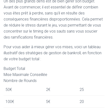
Un des plus grands défis est de bien gérer son budget.
Avant de commencer, il est essentiel de définir combien
vous êtes prêt à perdre, sans qu’il en résulte des
conséquences financières disproportionnées. Cela permet
de réduire le stress durant le jeu, vous permettant de vous
concentrer sur le timing de vos sauts sans vous soucier
des ramifications financières.
Pour vous aider à mieux gérer vos mises, voici un tableau
illustratif des stratégies de gestion de bankroll, en fonction
de votre budget total :
Budget Total
Mise Maximale Conseillée
Nombre de Rounds
50€
2€
25
100€
5€
20