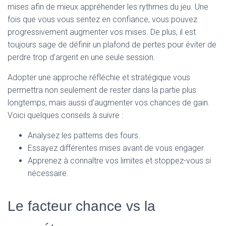
mises afin de mieux appréhender les rythmes du jeu. Une
fois que vous vous sentez en confiance, vous pouvez
progressivement augmenter vos mises. De plus, il est
toujours sage de définir un plafond de pertes pour éviter de
perdre trop d’argent en une seule session.
Adopter une approche réfléchie et stratégique vous
permettra non seulement de rester dans la partie plus
longtemps, mais aussi d’augmenter vos chances de gain.
Voici quelques conseils à suivre :
Analysez les patterns des fours.
Essayez différentes mises avant de vous engager.
Apprenez à connaître vos limites et stoppez-vous si
nécessaire.
Le facteur chance vs la