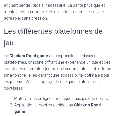
et chercher de l’aide si nécessaire. La santé physique et
mentale est primordiale, et le jeu doit rester une activité
agréable, sans pression.
Les différentes plateformes de
jeu
Le
Chicken Road game
est disponible sur plusieurs
plateformes, chacune offrant une expérience unique et des
avantages différents. Que ce soit sur ordinateur, tablette ou
smartphone, le jeu garantit une accessibilité optimale pour
les joueurs. Voici un aperçu de quelques plateformes
populaires :
Plateformes en ligne spécifiques aux jeux de casino.
Applications mobiles dédiées au
Chicken Road
game
.