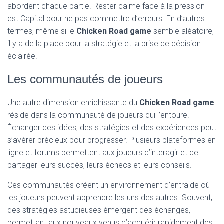
abordent chaque partie. Rester calme face à la pression
est Capital pour ne pas commettre d’erreurs. En d’autres
termes, même si le
Chicken Road game
semble aléatoire,
il y a de la place pour la stratégie et la prise de décision
éclairée.
Les communautés de joueurs
Une autre dimension enrichissante du
Chicken Road game
réside dans la communauté de joueurs qui l’entoure.
Échanger des idées, des stratégies et des expériences peut
s’avérer précieux pour progresser. Plusieurs plateformes en
ligne et forums permettent aux joueurs d’interagir et de
partager leurs succès, leurs échecs et leurs conseils.
Ces communautés créent un environnement d’entraide où
les joueurs peuvent apprendre les uns des autres. Souvent,
des stratégies astucieuses émergent des échanges,
permettant aux nouveaux venus d’acquérir rapidement des