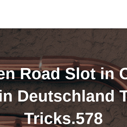
n Road Slot in 
in Deutschland 
Tricks.578