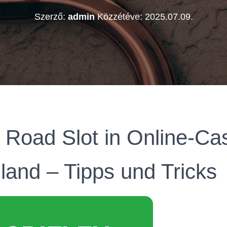
Szerző:
admin
Közzétéve:
2025.07.09.
 Road Slot in Online-Cas
land – Tipps und Tricks