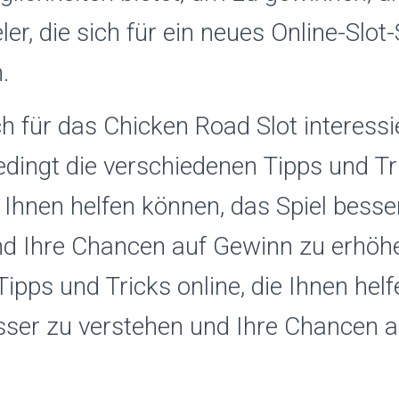
eler, die sich für ein neues Online-Slot-
.
h für das Chicken Road Slot interessie
edingt die verschiedenen Tipps und Tr
 Ihnen helfen können, das Spiel besse
d Ihre Chancen auf Gewinn zu erhöhe
 Tipps und Tricks online, die Ihnen hel
esser zu verstehen und Ihre Chancen 