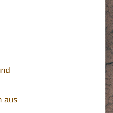
und
m aus