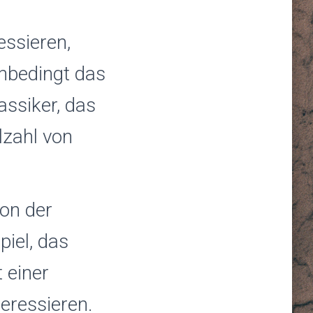
essieren,
 unbedingt das
assiker, das
elzahl von
von der
piel, das
t einer
eressieren.