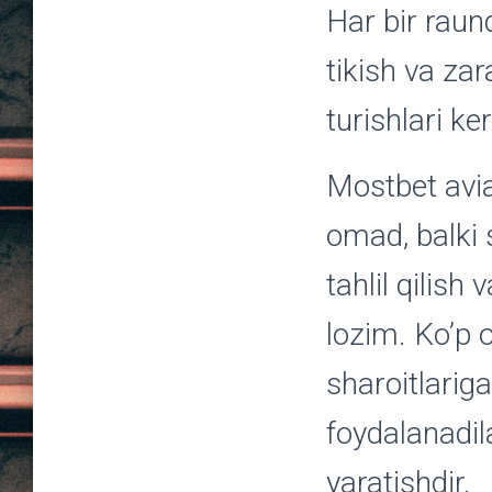
Har bir raun
tikish va zar
turishlari ke
Mostbet avia
omad, balki s
tahlil qilish
lozim. Ko’p o
sharoitlarig
foydalanadila
yaratishdir.