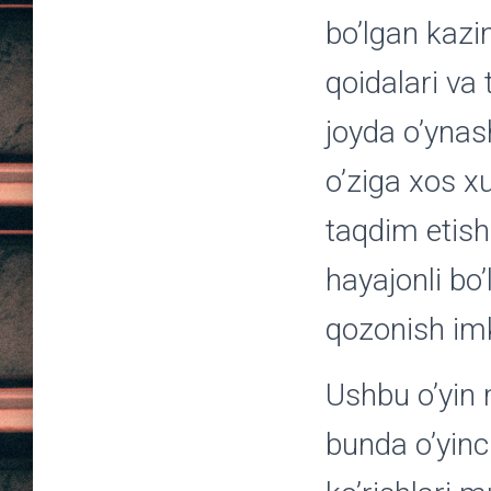
bo’lgan kazin
qoidalari va 
joyda o’ynas
o’ziga xos xu
taqdim etish 
hayajonli bo’
qozonish imko
Ushbu o’yin 
bunda o’yinch