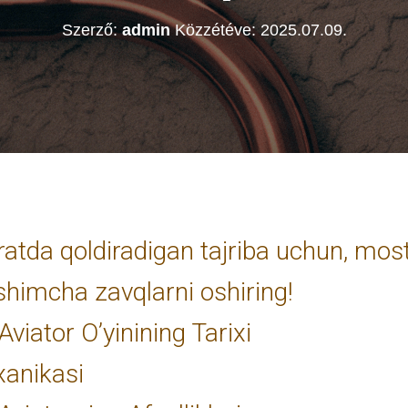
Szerző:
admin
Közzétéve:
2025.07.09.
ratda qoldiradigan tajriba uchun, mos
shimcha zavqlarni oshiring!
viator O’yinining Tarixi
xanikasi