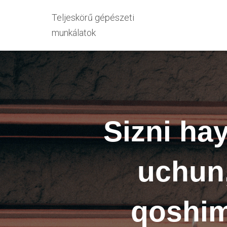
Teljeskörű gépészeti
munkálatok
Sizni hay
uchun,
qoshim