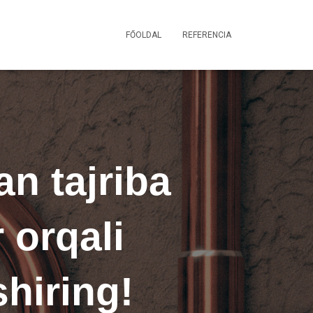
FŐOLDAL
REFERENCIA
an tajriba
 orqali
hiring!