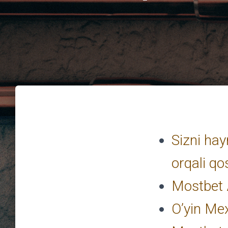
Sizni hay
orqali qo
Mostbet A
O’yin Me