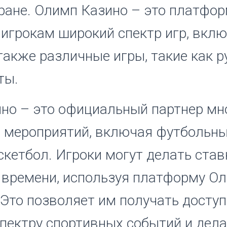
тране. Олимп Казино – это платфор
 игрокам широкий спектр игр, вкл
 также различные игры, такие как р
ты.
но – это официальный партнер мн
 мероприятий, включая футбольны
скетбол. Игроки могут делать став
 времени, используя платформу О
. Это позволяет им получать доступ
пектру спортивных событий и дела