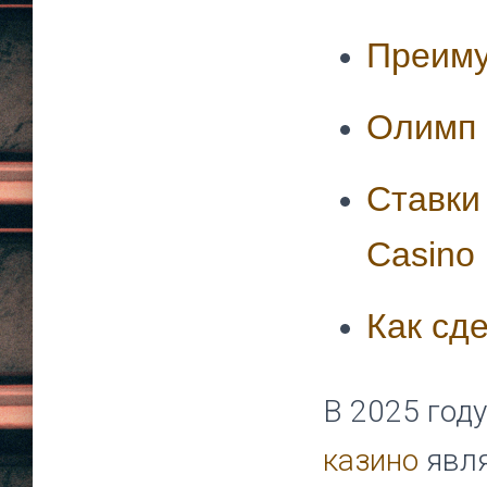
Преиму
Олимп 
Ставки 
Casino
Как сде
В 2025 год
казино
явля