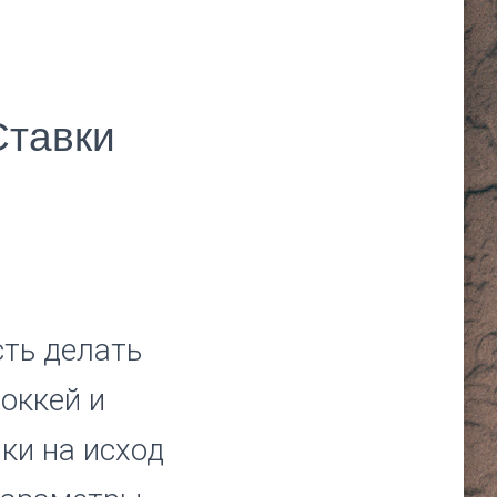
Ставки
ть делать
хоккей и
ки на исход