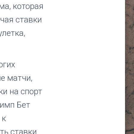
ма, которая
ючая ставки
улетка,
огих
е матчи,
ки на спорт
лимп Бет
 к
ть ставки