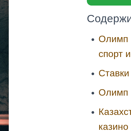
Содерж
Олимп 
спорт и
Ставки
Олимп 
Казахс
казино