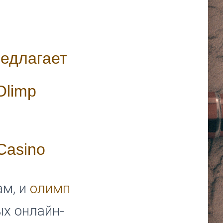
редлагает
Olimp
Casino
ам, и
олимп
ых онлайн-