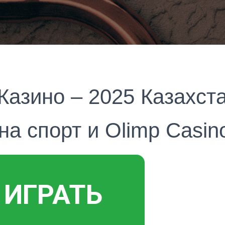
Казино – 2025 Казахст
на спорт и Olimp Casin
ИГРАТЬ