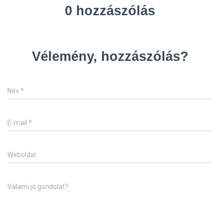
0 hozzászólás
Vélemény, hozzászólás?
Név
*
E-mail
*
Weboldal
Valami jó gondolat?