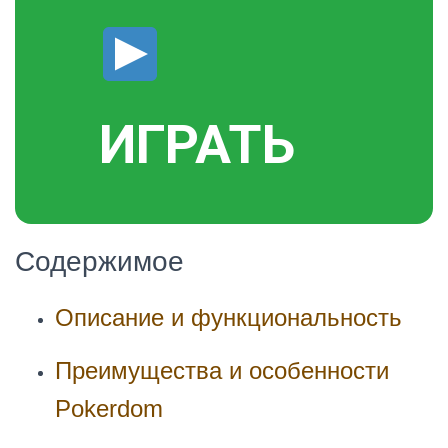
L
Á
S
A
ИГРАТЬ
Содержимое
Описание и функциональность
Преимущества и особенности
Pokerdom