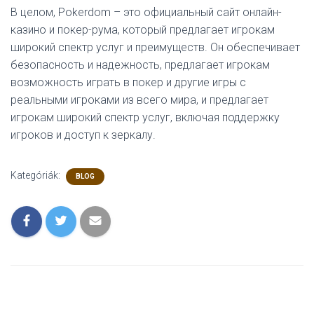
В целом, Pokerdom – это официальный сайт онлайн-
казино и покер-рума, который предлагает игрокам
широкий спектр услуг и преимуществ. Он обеспечивает
безопасность и надежность, предлагает игрокам
возможность играть в покер и другие игры с
реальными игроками из всего мира, и предлагает
игрокам широкий спектр услуг, включая поддержку
игроков и доступ к зеркалу.
Kategóriák:
BLOG