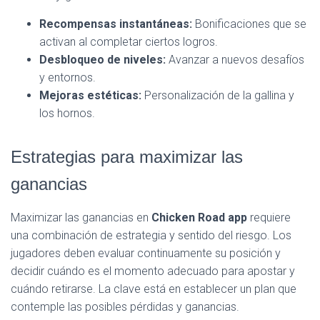
Recompensas instantáneas:
Bonificaciones que se
activan al completar ciertos logros.
Desbloqueo de niveles:
Avanzar a nuevos desafíos
y entornos.
Mejoras estéticas:
Personalización de la gallina y
los hornos.
Estrategias para maximizar las
ganancias
Maximizar las ganancias en
Chicken Road app
requiere
una combinación de estrategia y sentido del riesgo. Los
jugadores deben evaluar continuamente su posición y
decidir cuándo es el momento adecuado para apostar y
cuándo retirarse. La clave está en establecer un plan que
contemple las posibles pérdidas y ganancias.