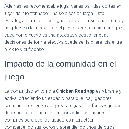
Además, es recomendable jugar varias partidas cortas en
lugar de intentar hacer una sola sesión larga. Esta
estrategia permite a los jugadores evaluar su rendimiento y
adaptarse a la mecánica del juego. Recordar siempre que
cada horno nuevo es una apuesta, y gestionar esas
decisiones de forma efectiva puede ser la diferencia entre
el éxito y el fracaso.
Impacto de la comunidad en el
juego
La comunidad en torno a
Chicken Road app
es vibrante y
activa, ofreciendo un espacio para que los jugadores
compartan experiencias y estrategias. Los foros y grupos
de discusión en línea se han convertido en lugares
comunes para que los jugadores interactúen,
compartiendo sus logros y aprendiendo unos de otros.