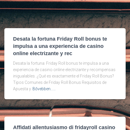
Desata la fortuna Friday Roll bonus te
impulsa a una experiencia de casino
online electrizante y rec
Desata la fortuna: Friday Roll bonus te impulsa a una
experiencia de casino online electrizante y recompensas
inigualables. ¿Qué es exactamente el Friday Roll Bonus?
Tipos Comunes de Friday Roll Bonus Requisitos de
Apuesta y
Bővebben...…
Affidati allentusiasmo di fridayroll casino