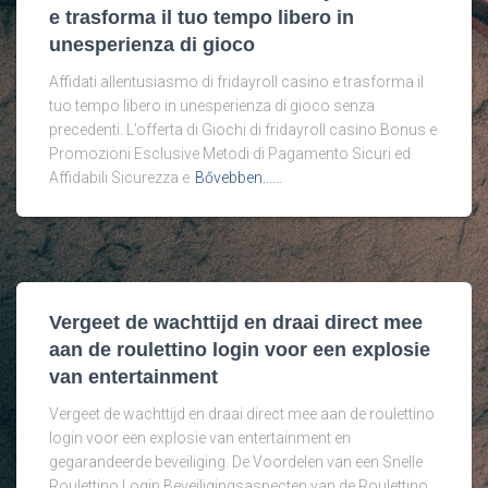
e trasforma il tuo tempo libero in
unesperienza di gioco
Affidati allentusiasmo di fridayroll casino e trasforma il
tuo tempo libero in unesperienza di gioco senza
precedenti. L’offerta di Giochi di fridayroll casino Bonus e
Promozioni Esclusive Metodi di Pagamento Sicuri ed
Affidabili Sicurezza e
Bővebben...…
Vergeet de wachttijd en draai direct mee
aan de roulettino login voor een explosie
van entertainment
Vergeet de wachttijd en draai direct mee aan de roulettino
login voor een explosie van entertainment en
gegarandeerde beveiliging. De Voordelen van een Snelle
Roulettino Login Beveiligingsaspecten van de Roulettino