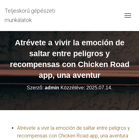
Teljeskörű gépészeti
munkálatok
N
A
V
I
Atrévete a vivir la emoción de
G
Á
saltar entre peligros y
C
I
recompensas con Chicken Road
Ó
app, una aventur
B
E
-
Szerző:
admin
Közzétéve:
2025.07.14.
/
K
I
K
A
P
C
Atrévete a vivir la emoción de saltar entre peligros y
S
recompensas con Chicken Road app, una aventura
O