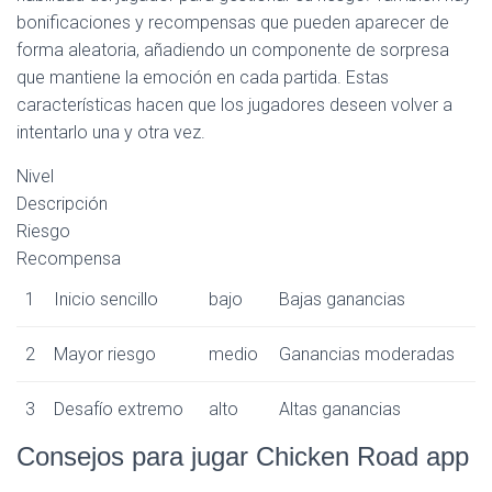
bonificaciones y recompensas que pueden aparecer de
forma aleatoria, añadiendo un componente de sorpresa
que mantiene la emoción en cada partida. Estas
características hacen que los jugadores deseen volver a
intentarlo una y otra vez.
Nivel
Descripción
Riesgo
Recompensa
1
Inicio sencillo
bajo
Bajas ganancias
2
Mayor riesgo
medio
Ganancias moderadas
3
Desafío extremo
alto
Altas ganancias
Consejos para jugar Chicken Road app