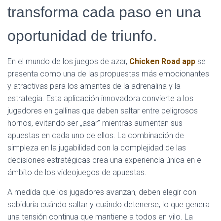
transforma cada paso en una
oportunidad de triunfo.
En el mundo de los juegos de azar,
Chicken Road app
se
presenta como una de las propuestas más emocionantes
y atractivas para los amantes de la adrenalina y la
estrategia. Esta aplicación innovadora convierte a los
jugadores en gallinas que deben saltar entre peligrosos
hornos, evitando ser „asar” mientras aumentan sus
apuestas en cada uno de ellos. La combinación de
simpleza en la jugabilidad con la complejidad de las
decisiones estratégicas crea una experiencia única en el
ámbito de los videojuegos de apuestas.
A medida que los jugadores avanzan, deben elegir con
sabiduría cuándo saltar y cuándo detenerse, lo que genera
una tensión continua que mantiene a todos en vilo. La