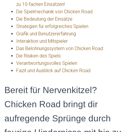
zu 10-fachen Einsätzen!
L
Á
Die Spielmechanik von Chicken Road
S
Die Bedeutung der Einsätze
A
Strategien für erfolgreiches Spielen
Grafik und Benutzererfahrung
Interaktion und Mitspieler
Das Belohnungssystem von Chicken Road
Die Risiken des Spiels
Verantwortungsvolles Spielen
Fazit und Ausblick auf Chicken Road
Bereit für Nervenkitzel?
Chicken Road bringt dir
aufregende Sprünge durch