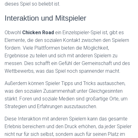
dieses Spiel so beliebt ist.
Interaktion und Mitspieler
Obwohl
Chicken Road
ein Einzelspieler-Spiel ist, gibt es
Elemente, die den sozialen Kontakt zwischen den Spielern
fördern. Viele Plattformen bieten die Möglichkeit,
Ergebnisse zu teilen und sich mit anderen Spielern zu
messen. Dies schafft ein Gefühl der Gemeinschaft und des
Wettbewerbs, was das Spiel noch spannender macht.
Außerdem können Spieler Tipps und Tricks austauschen,
was den sozialen Zusammenhalt unter Gleichgesinnten
stärkt. Foren und soziale Medien sind großartige Orte, um
Strategien und Erfahrungen auszutauschen.
Diese Interaktion mit anderen Spielern kann das gesamte
Erlebnis bereichern und den Druck erhöhen, da jeder Spieler
nicht nur für sich selbst, sondern auch für seinen Platz im