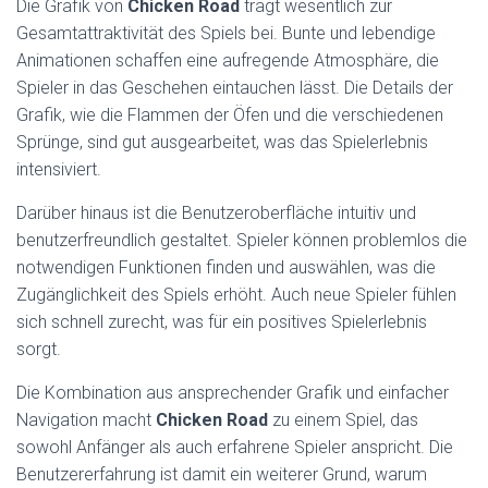
Die Grafik von
Chicken Road
trägt wesentlich zur
Gesamtattraktivität des Spiels bei. Bunte und lebendige
Animationen schaffen eine aufregende Atmosphäre, die
Spieler in das Geschehen eintauchen lässt. Die Details der
Grafik, wie die Flammen der Öfen und die verschiedenen
Sprünge, sind gut ausgearbeitet, was das Spielerlebnis
intensiviert.
Darüber hinaus ist die Benutzeroberfläche intuitiv und
benutzerfreundlich gestaltet. Spieler können problemlos die
notwendigen Funktionen finden und auswählen, was die
Zugänglichkeit des Spiels erhöht. Auch neue Spieler fühlen
sich schnell zurecht, was für ein positives Spielerlebnis
sorgt.
Die Kombination aus ansprechender Grafik und einfacher
Navigation macht
Chicken Road
zu einem Spiel, das
sowohl Anfänger als auch erfahrene Spieler anspricht. Die
Benutzererfahrung ist damit ein weiterer Grund, warum