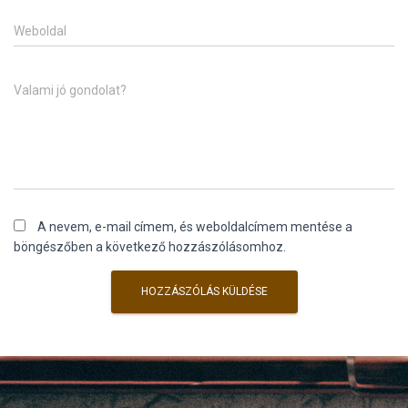
Weboldal
Valami jó gondolat?
A nevem, e-mail címem, és weboldalcímem mentése a
böngészőben a következő hozzászólásomhoz.