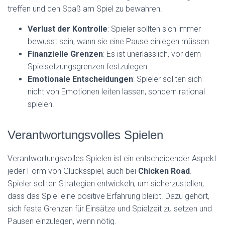
treffen und den Spaß am Spiel zu bewahren.
Verlust der Kontrolle
: Spieler sollten sich immer
bewusst sein, wann sie eine Pause einlegen müssen.
Finanzielle Grenzen
: Es ist unerlässlich, vor dem
Spielsetzungsgrenzen festzulegen.
Emotionale Entscheidungen
: Spieler sollten sich
nicht von Emotionen leiten lassen, sondern rational
spielen.
Verantwortungsvolles Spielen
Verantwortungsvolles Spielen ist ein entscheidender Aspekt
jeder Form von Glücksspiel, auch bei
Chicken Road
.
Spieler sollten Strategien entwickeln, um sicherzustellen,
dass das Spiel eine positive Erfahrung bleibt. Dazu gehört,
sich feste Grenzen für Einsätze und Spielzeit zu setzen und
Pausen einzulegen, wenn nötig.