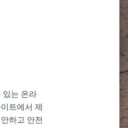
 있는 온라
사이트에서 제
편안하고 안전