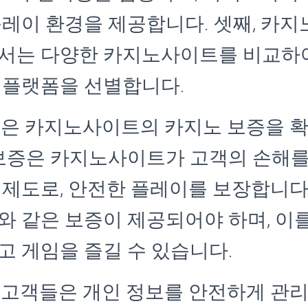
플레이 환경을 제공합니다. 셋째, 카
서는 다양한 카지노사이트를 비교하여
 플랫폼을 선별합니다.
들은 카지노사이트의 카지노 보증을 
 보증은 카지노사이트가 고객의 손해
 제도로, 안전한 플레이를 보장합니다
와 같은 보증이 제공되어야 하며, 이
고 게임을 즐길 수 있습니다.
 고객들은 개인 정보를 안전하게 관