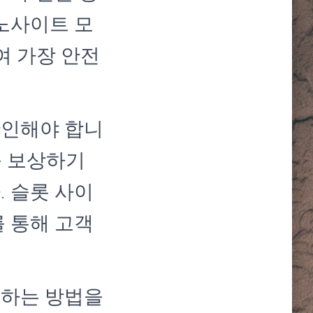
지노사이트 모
 가장 안전
확인해야 합니
를 보상하기
. 슬롯 사이
를 통해 고객
리하는 방법을