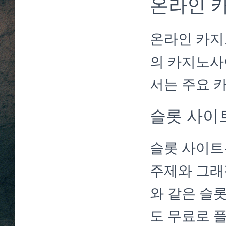
온라인 
온라인 카지
의 카지노사
서는 주요 
슬롯 사이
슬롯 사이트
주제와 그래
와 같은 슬
도 무료로 