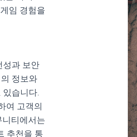
 게임 경험을
전성과 보안
객의 정보와
 있습니다.
용하여 고객의
커뮤니티에서는
 추천을 통