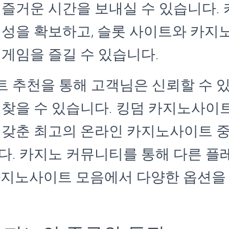
 즐거운 시간을 보내실 수 있습니다.
전성을 확보하고, 슬롯 사이트와 카
 게임을 즐길 수 있습니다.
 추천을 통해 고객님은 신뢰할 수 
 찾을 수 있습니다. 킹덤 카지노사이
 갖춘 최고의 온라인 카지노사이트 중
다. 카지노 커뮤니티를 통해 다른 
카지노사이트 모음에서 다양한 옵션을