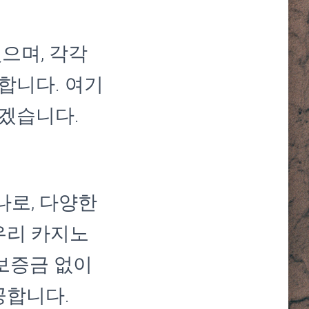
으며, 각각
합니다. 여기
겠습니다.
나로, 다양한
우리 카지노
 보증금 없이
공합니다.