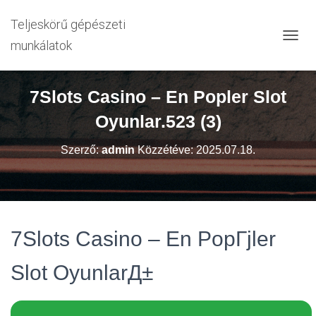
Teljeskörű gépészeti
munkálatok
N
A
V
I
7Slots Casino – En Popler Slot
G
Á
Oyunlar.523 (3)
C
I
Szerző:
admin
Közzétéve:
2025.07.18.
Ó
B
E
-
/
K
7Slots Casino – En PopГјler
I
K
A
Slot OyunlarД±
P
C
S
O