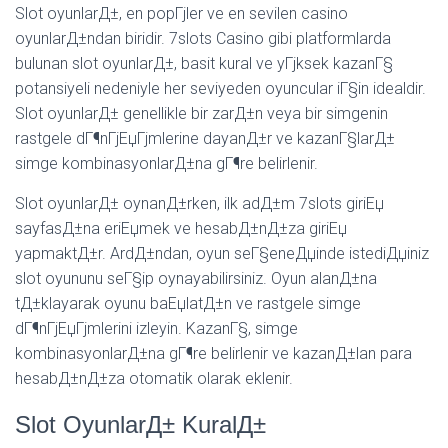
Slot oyunlarД±, en popГјler ve en sevilen casino
oyunlarД±ndan biridir. 7slots Casino gibi platformlarda
bulunan slot oyunlarД±, basit kural ve yГјksek kazanГ§
potansiyeli nedeniyle her seviyeden oyuncular iГ§in idealdir.
Slot oyunlarД± genellikle bir zarД±n veya bir simgenin
rastgele dГ¶nГјЕџГјmlerine dayanД±r ve kazanГ§larД±
simge kombinasyonlarД±na gГ¶re belirlenir.
Slot oyunlarД± oynanД±rken, ilk adД±m 7slots giriЕџ
sayfasД±na eriЕџmek ve hesabД±nД±za giriЕџ
yapmaktД±r. ArdД±ndan, oyun seГ§eneДџinde istediДџiniz
slot oyununu seГ§ip oynayabilirsiniz. Oyun alanД±na
tД±klayarak oyunu baЕџlatД±n ve rastgele simge
dГ¶nГјЕџГјmlerini izleyin. KazanГ§, simge
kombinasyonlarД±na gГ¶re belirlenir ve kazanД±lan para
hesabД±nД±za otomatik olarak eklenir.
Slot OyunlarД± KuralД±