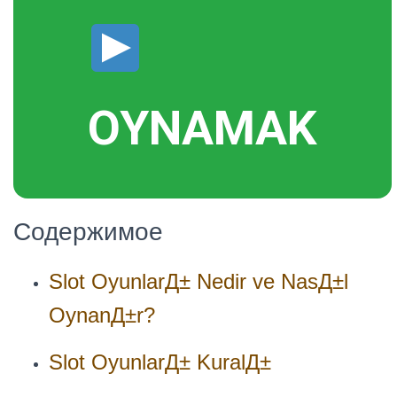
L
Á
S
A
OYNAMAK
Содержимое
Slot OyunlarД± Nedir ve NasД±l
OynanД±r?
Slot OyunlarД± KuralД±