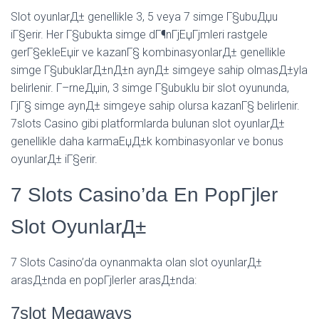
Slot oyunlarД± genellikle 3, 5 veya 7 simge Г§ubuДџu
iГ§erir. Her Г§ubukta simge dГ¶nГјЕџГјmleri rastgele
gerГ§ekleЕџir ve kazanГ§ kombinasyonlarД± genellikle
simge Г§ubuklarД±nД±n aynД± simgeye sahip olmasД±yla
belirlenir. Г–rneДџin, 3 simge Г§ubuklu bir slot oyununda,
ГјГ§ simge aynД± simgeye sahip olursa kazanГ§ belirlenir.
7slots Casino gibi platformlarda bulunan slot oyunlarД±
genellikle daha karmaЕџД±k kombinasyonlar ve bonus
oyunlarД± iГ§erir.
7 Slots Casino’da En PopГјler
Slot OyunlarД±
7 Slots Casino’da oynanmakta olan slot oyunlarД±
arasД±nda en popГјlerler arasД±nda:
7slot Megaways