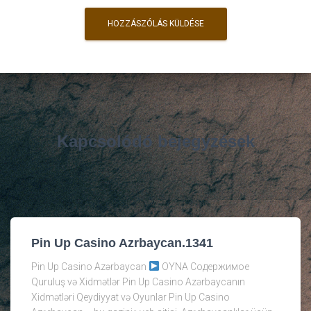
Kapcsolódó bejegyzések
Pin Up Casino Azrbaycan.1341
Pin Up Casino Azərbaycan
OYNA Содержимое
Quruluş və Xidmətlər Pin Up Casino Azərbaycanın
Xidmətləri Qeydiyyat və Oyunlar Pin Up Casino