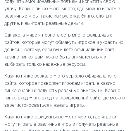
получать эмоциональный подъем и испытать свою
удачу. Казино пинко – это место, где можно играть в
различные игры, такие как рулетка, бинго, слоты и
другие, и выиграть реальные деньги.
Однако, в мире интернета есть много фальшивых
сайтов, которые могут обмануть игроков и украсть их
деньги. Поэтому, если вы ищете официальный сайт
казино пинко, вам нужно быть внимательным и
выбирать только надежные ресурсы.
Казино пинко зеркало – это зеркало официального
сайта, которое позволяет игрокам играть в казино
пинко онлайн и получать реальные выигрыши. Казино
пинко вход – это вход на официальный сайт, где можно
зарегистрироваться и начать играть.
Казино пинко официальное – это место, где игроки
могут играть в различные игры и получать реальные