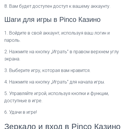
8. Вам будет доступен доступ к вашему аккаунту.
Шаги для игры в Pinco Казино
1. Войдите в свой аккаунт, используя ваш логин и
пароль.
2. Нажмите на кнопку „Играть” в правом верхнем углу
экрана.
3. Выберите игру, которая вам нравится.
4. Нажмите на кнопку „Играть” для начала игры.
5. Управляйте игрой, используя кнопки и функции,
доступные в игре.
6. Удачи в игре!
Зеркало и вход в Pinco Казино