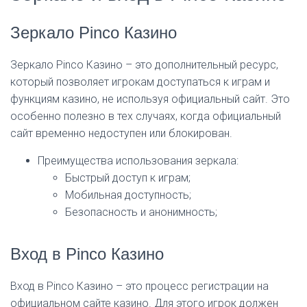
Зеркало Pinco Казино
Зеркало Pinco Казино – это дополнительный ресурс,
который позволяет игрокам доступаться к играм и
функциям казино, не используя официальный сайт. Это
особенно полезно в тех случаях, когда официальный
сайт временно недоступен или блокирован.
Преимущества использования зеркала:
Быстрый доступ к играм;
Мобильная доступность;
Безопасность и анонимность;
Вход в Pinco Казино
Вход в Pinco Казино – это процесс регистрации на
официальном сайте казино. Для этого игрок должен