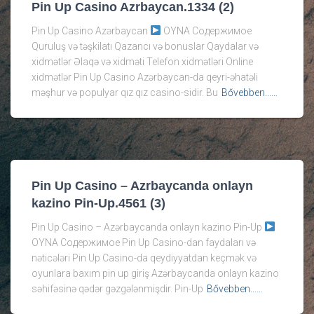
Pin Up Casino Azrbaycan.1334 (2)
Pin Up Casino Azərbaycan
OYNA Содержимое
Quruluş və təşkilatı Qazancı və bonuslar Qaydalar və
xidmətlər Əlaqə və xidməti Telefon xidmətləri Online
xidmətlər Pin Up Casino Azərbaycan-da qeyri-əhatəli
məşhur və populyar qız qız casino-sidir. Bu
Bővebben...…
Pin Up Casino – Azrbaycanda onlayn
kazino Pin-Up.4561 (3)
Pin Up Casino – Azərbaycanda onlayn kazino Pin-Up
OYNA Содержимое Pin Up Casino-dan faydaları və
nəticələri Pin Up Casino-da qeydiyyatdan keçmək və
oyunlara baxım pin up giriş Azərbaycanda onlayn kazino
səhifəsinə qədər gəzgələnmişdir. Pin-Up
Bővebben...…