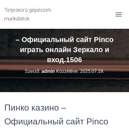
Teljeskörű gépészeti
munkálatok
N
A
V
I
– Официальный сайт Pinco
G
Á
играть онлайн Зеркало и
C
I
вход.1506
Ó
B
Szerző:
admin
Közzétéve:
2025.07.19.
E
-
/
K
I
K
Пинко казино –
A
P
C
Официальный сайт Pinco
S
O