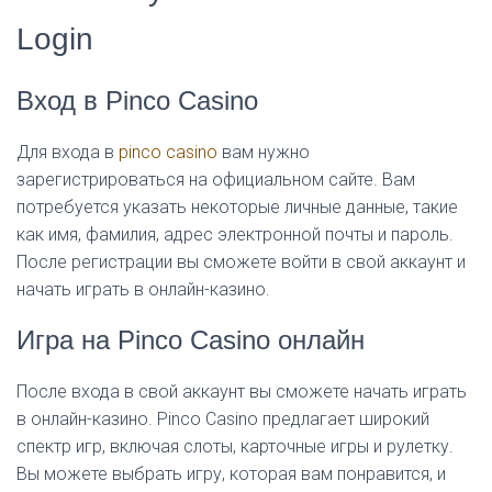
Login
Вход в Pinco Casino
Для входа в
pinco casino
вам нужно
зарегистрироваться на официальном сайте. Вам
потребуется указать некоторые личные данные, такие
как имя, фамилия, адрес электронной почты и пароль.
После регистрации вы сможете войти в свой аккаунт и
начать играть в онлайн-казино.
Игра на Pinco Casino онлайн
После входа в свой аккаунт вы сможете начать играть
в онлайн-казино. Pinco Casino предлагает широкий
спектр игр, включая слоты, карточные игры и рулетку.
Вы можете выбрать игру, которая вам понравится, и