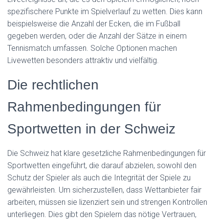
spezifischere Punkte im Spielverlauf zu wetten. Dies kann
beispielsweise die Anzahl der Ecken, die im Fußball
gegeben werden, oder die Anzahl der Sätze in einem
Tennismatch umfassen. Solche Optionen machen
Livewetten besonders attraktiv und vielfältig.
Die rechtlichen
Rahmenbedingungen für
Sportwetten in der Schweiz
Die Schweiz hat klare gesetzliche Rahmenbedingungen für
Sportwetten eingeführt, die darauf abzielen, sowohl den
Schutz der Spieler als auch die Integrität der Spiele zu
gewährleisten. Um sicherzustellen, dass Wettanbieter fair
arbeiten, müssen sie lizenziert sein und strengen Kontrollen
unterliegen. Dies gibt den Spielern das nötige Vertrauen,