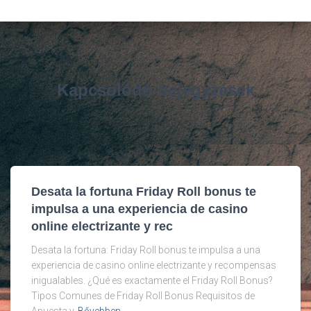
Kapcsolódó bejegyzések
Desata la fortuna Friday Roll bonus te
impulsa a una experiencia de casino
online electrizante y rec
Desata la fortuna: Friday Roll bonus te impulsa a una
experiencia de casino online electrizante y recompensas
inigualables. ¿Qué es exactamente el Friday Roll Bonus?
Tipos Comunes de Friday Roll Bonus Requisitos de