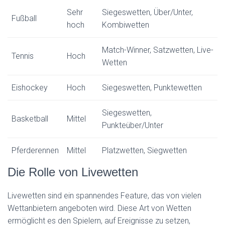
Sehr
Siegeswetten, Über/Unter,
Fußball
hoch
Kombiwetten
Match-Winner, Satzwetten, Live-
Tennis
Hoch
Wetten
Eishockey
Hoch
Siegeswetten, Punktewetten
Siegeswetten,
Basketball
Mittel
Punkteüber/Unter
Pferderennen
Mittel
Platzwetten, Siegwetten
Die Rolle von Livewetten
Livewetten sind ein spannendes Feature, das von vielen
Wettanbietern angeboten wird. Diese Art von Wetten
ermöglicht es den Spielern, auf Ereignisse zu setzen,