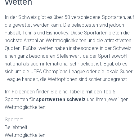
Wetten
In der Schweiz gibt es über 50 verschiedene Sportarten, auf
die gewettet werden kann. Die beliebtesten sind jedoch
Fußball, Tennis und Eishockey. Diese Sportarten bieten die
höchste Anzahl an Wettmöglichkeiten und die attraktivsten
Quoten. Fußballwetten haben insbesondere in der Schweiz
einen ganz besonderen Stellenwert, da der Sport sowohl
national als auch international sehr beliebt ist. Egal, ob es
sich um die UEFA Champions League oder die lokale Super
League handelt, die Wettoptionen sind schier unbegrenzt.
Im Folgenden finden Sie eine Tabelle mit den Top 5
Sportarten für
sportwetten schweiz
und ihren jeweiligen
Wettmöglichkeiten:
Sportart
Beliebtheit
Wettmöglichkeiten