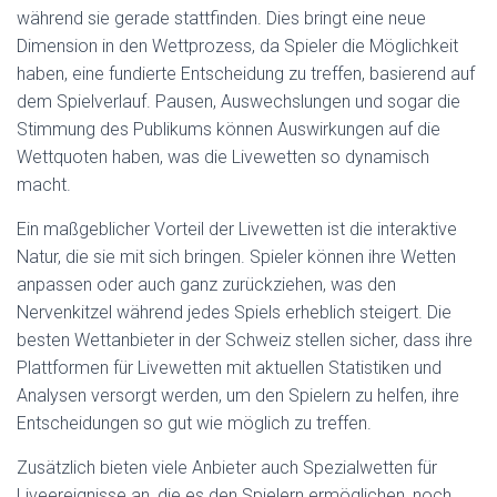
während sie gerade stattfinden. Dies bringt eine neue
Dimension in den Wettprozess, da Spieler die Möglichkeit
haben, eine fundierte Entscheidung zu treffen, basierend auf
dem Spielverlauf. Pausen, Auswechslungen und sogar die
Stimmung des Publikums können Auswirkungen auf die
Wettquoten haben, was die Livewetten so dynamisch
macht.
Ein maßgeblicher Vorteil der Livewetten ist die interaktive
Natur, die sie mit sich bringen. Spieler können ihre Wetten
anpassen oder auch ganz zurückziehen, was den
Nervenkitzel während jedes Spiels erheblich steigert. Die
besten Wettanbieter in der Schweiz stellen sicher, dass ihre
Plattformen für Livewetten mit aktuellen Statistiken und
Analysen versorgt werden, um den Spielern zu helfen, ihre
Entscheidungen so gut wie möglich zu treffen.
Zusätzlich bieten viele Anbieter auch Spezialwetten für
Liveereignisse an, die es den Spielern ermöglichen, noch