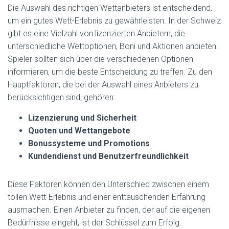
Die Auswahl des richtigen Wettanbieters ist entscheidend,
um ein gutes Wett-Erlebnis zu gewährleisten. In der Schweiz
gibt es eine Vielzahl von lizenzierten Anbietern, die
unterschiedliche Wettoptionen, Boni und Aktionen anbieten.
Spieler sollten sich über die verschiedenen Optionen
informieren, um die beste Entscheidung zu treffen. Zu den
Hauptfaktoren, die bei der Auswahl eines Anbieters zu
berücksichtigen sind, gehören:
Lizenzierung und Sicherheit
Quoten und Wettangebote
Bonussysteme und Promotions
Kundendienst und Benutzerfreundlichkeit
Diese Faktoren können den Unterschied zwischen einem
tollen Wett-Erlebnis und einer enttäuschenden Erfahrung
ausmachen. Einen Anbieter zu finden, der auf die eigenen
Bedürfnisse eingeht, ist der Schlüssel zum Erfolg.