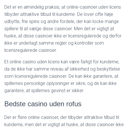
Det er en almindelig praksis, at online-casinoer uden licens
tilbyder attraktive tilbud til kunderne. De lover ofte høje
udbytte, frie spins og andre fordele, der kan locke mange
spillere til at vælge disse casinoer. Men det er vigtigt at
huske, at disse casinoer ikke er licensregulerede og derfor
ikke er underlagt samme regler og kontroller som
licensregulerede casinoer.
Et online casino uden licens kan være farligt for kunderne,
da de ikke har samme niveau af sikkerhed og beskyttelse
som licensregulerede casinoer. De kan ikke garantere, at
spillernes personlige oplysninger er sikre, og de kan ikke
garantere, at spillernes gevinst er sikker.
Bedste casino uden rofus
Der er flere online casinoer, der tilbyder attraktive tilbud til
kunderne, men det er vigtigt at huske, at disse casinoer ikke