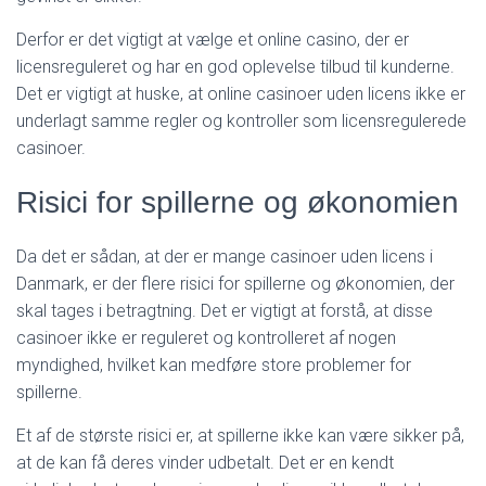
Derfor er det vigtigt at vælge et online casino, der er
licensreguleret og har en god oplevelse tilbud til kunderne.
Det er vigtigt at huske, at online casinoer uden licens ikke er
underlagt samme regler og kontroller som licensregulerede
casinoer.
Risici for spillerne og økonomien
Da det er sådan, at der er mange casinoer uden licens i
Danmark, er der flere risici for spillerne og økonomien, der
skal tages i betragtning. Det er vigtigt at forstå, at disse
casinoer ikke er reguleret og kontrolleret af nogen
myndighed, hvilket kan medføre store problemer for
spillerne.
Et af de største risici er, at spillerne ikke kan være sikker på,
at de kan få deres vinder udbetalt. Det er en kendt