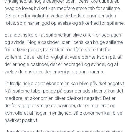
virkelighed, at nogle casinoer uden licens ikke udbetaler,
hvad de lover, hvilket kan medføre store tab for spillerne.
Det er derfor vigtigt at vælge de bedste casinoer uden
rofus, som har en god oplevelse og sikkerhed for spillerne.
Et andet risiko er, at spillerne kan blive offer for bedrageri
og svindel. Nogle casinoer uden licens kan bruge spillerne
for at tjene penge, hvilket kan medføre store tab for
spillerne. Det er derfor vigtigt at være opmærksom på, at
der er nogle casinoer, der er bedrageri og svindel, og at
vælge de casinoer, der er ærlige og transparente.
Et tredje risiko er, at økonomien kan blive påvirket negativt.
Når spillerne taber penge på casinoer uden licens, kan det
medføre, at økonomien bliver påvirket negativt. Det er
derfor vigtigt at vælge de casinoer, der er reguleret og
kontrolleret af nogen myndighed, så økonomien kan blive
påvirket positivt.