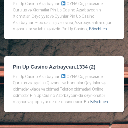
Pin Up Casino Azərbaycan
OYNA Содержимое
Quruluş və Xidmətlər Pin Up Casino Azərbaycanın
Xidmətləri Qeydiyyat və Oyunlar Pin Up Casino
Azərbaycan – bu qaziniş veb sitisi, Azərbaycanlılar üçün
məhsuldar və təhlükəsizdir. Pin Up Casino,
Bővebben...…
Pin Up Casino Azrbaycan.1334 (2)
Pin Up Casino Azərbaycan
OYNA Содержимое
Quruluş və təşkilatı Qazancı və bonuslar Qaydalar və
xidmətlər Əlaqə və xidməti Telefon xidmətləri Online
xidmətlər Pin Up Casino Azərbaycan-da qeyri-əhatəli
məşhur və populyar qız qız casino-sidir. Bu
Bővebben...…