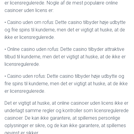
er licensregulerede. Nogle af de mest populære online
casinoer uden licens er:
• Casino uden om rofus: Dette casino tilbyder høje udbytte
og frie spins til kunderne, men det er vigtigt at huske, at de
ikke er licensregulerede.
• Online casino uden rofus: Dette casino tilbyder attraktive
tilbud til kunderne, men det er vigtigt at huske, at de ikke er
licensregulerede.
• Casino uden rofus: Dette casino tilbyder høje udbytte og
frie spins til kunderne, men det er vigtigt at huske, at de ikke
er licensregulerede.
Det er vigtigt at huske, at online casinoer uden licens ikke er
underlagt samme regler og kontroller som licensregulerede
casinoer. De kan ikke garantere, at spillernes personlige
oplysninger er sikre, og de kan ikke garantere, at spillernes
gevinst er sikker.