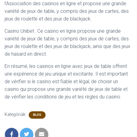
l’Association des casinos en ligne et propose une grande
variété de jeux de table, y compris des jeux de cartes, des
jeux de roulette et des jeux de blackjack.
Casino Unibet : Ce casino en ligne propose une grande
variété de jeux de table, y compris des jeux de cartes, des
jeux de roulette et des jeux de blackjack, ainsi que des jeux
de hasard en direct.
En résumé, les casinos en ligne avec jeux de table offrent
une expérience de jeu unique et excitante. Il est important
de vérifier si le casino est fiable et légal, de choisir un
casino qui propose une grande variété de jeux de table et
de vérifier les conditions de jeu et les règles du casino.
Kategóriák:
BLOG