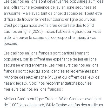
Les casinos en ligne sont devenus très populaires au fil des
ans, offrant une expérience de jeu en ligne sécurisée et
amusante. Mais avec tant de choix disponibles, il peut être
difficile de trouver le meilleur casino en ligne pour vous.
C’est pourquoi nous avons créé cette liste des top 10
casinos en ligne (2025) – sites fiables & légaux, pour vous
aider à trouver le casino qui correspond le mieux à vos
besoins.
Les casinos en ligne français sont particulièrement
populaires, car ils offrent une expérience de jeu en ligne
sécurisée et réglementée. Les meilleurs casinos en ligne
français sont ceux qui sont licenciés et réglementés par
l’Autorité des jeux en ligne (AJE) et qui offrent des jeux de
hasard légaux. Voici nos recommandations pour les
meilleurs casinos en ligne français :
Meilleur Casino en Ligne France : Wildz Casino – avec plus
de 1 000 jeux de hasard, Wildz Casino est l’un des meilleurs