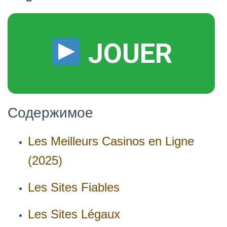
JOUER
Содержимое
Les Meilleurs Casinos en Ligne
(2025)
Les Sites Fiables
Les Sites Légaux