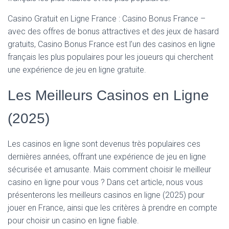
Casino Gratuit en Ligne France : Casino Bonus France –
avec des offres de bonus attractives et des jeux de hasard
gratuits, Casino Bonus France est l’un des casinos en ligne
français les plus populaires pour les joueurs qui cherchent
une expérience de jeu en ligne gratuite.
Les Meilleurs Casinos en Ligne
(2025)
Les casinos en ligne sont devenus très populaires ces
dernières années, offrant une expérience de jeu en ligne
sécurisée et amusante. Mais comment choisir le meilleur
casino en ligne pour vous ? Dans cet article, nous vous
présenterons les meilleurs casinos en ligne (2025) pour
jouer en France, ainsi que les critères à prendre en compte
pour choisir un casino en ligne fiable.