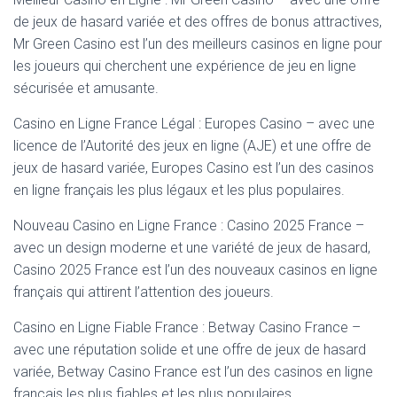
de jeux de hasard variée et des offres de bonus attractives,
Mr Green Casino est l’un des meilleurs casinos en ligne pour
les joueurs qui cherchent une expérience de jeu en ligne
sécurisée et amusante.
Casino en Ligne France Légal : Europes Casino – avec une
licence de l’Autorité des jeux en ligne (AJE) et une offre de
jeux de hasard variée, Europes Casino est l’un des casinos
en ligne français les plus légaux et les plus populaires.
Nouveau Casino en Ligne France : Casino 2025 France –
avec un design moderne et une variété de jeux de hasard,
Casino 2025 France est l’un des nouveaux casinos en ligne
français qui attirent l’attention des joueurs.
Casino en Ligne Fiable France : Betway Casino France –
avec une réputation solide et une offre de jeux de hasard
variée, Betway Casino France est l’un des casinos en ligne
français les plus fiables et les plus populaires.