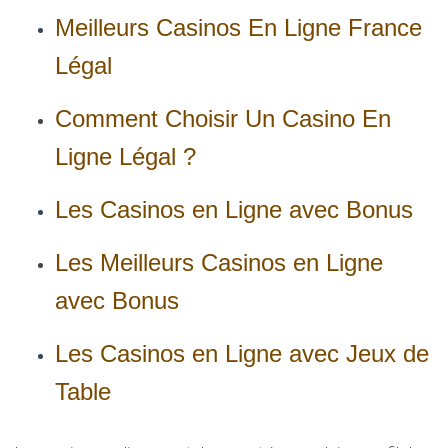
Meilleurs Casinos En Ligne France
Légal
Comment Choisir Un Casino En
Ligne Légal ?
Les Casinos en Ligne avec Bonus
Les Meilleurs Casinos en Ligne
avec Bonus
Les Casinos en Ligne avec Jeux de
Table