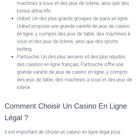
machines à sous et des jeux de loterie, ainsi que des
bonus attractifs.
Unibet: Un des plus grands groupes de paris en ligne,
Unibet propose une grande variété de jeux de casino
en ligne, y compris des jeux de table, des machines à
sous et des jeux de loterie, ainsi que des sports
betting.
Partouche: Un des plus anciens et des plus réputés
des casinos en ligne français, Partouche offre une
grande variété de jeux de casino en ligne, y compris
des jeux de table, des machines à sous et des jeux de
loterie.
Comment Choisir Un Casino En Ligne
Légal ?
Il est important de choisir un casino en ligne légal pour