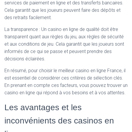
services de paiement en ligne et des transferts bancaires.
Cela garantit que les joueurs peuvent faire des dépôts et
des retraits facilement.
La transparence : Un casino en ligne de qualité doit être
transparent quant aux règles du jeu, aux règles de sécurité
et aux conditions de jeu. Cela garantit que les joueurs sont
informés de ce qui se passe et peuvent prendre des
décisions éclairées.
En résumé, pour choisir le meilleur casino en ligne France, il
est essentiel de considérer ces critères de sélection clés.
En prenant en compte ces facteurs, vous pouvez trouver un
casino en ligne qui répond à vos besoins et à vos attentes.
Les avantages et les
inconvénients des casinos en