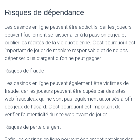
Risques de dépendance
Les casinos en ligne peuvent être addictifs, car les joueurs
peuvent facilement se laisser aller à la passion du jeu et
oublier les réalités de la vie quotidienne. C’est pourquoi il est
important de jouer de manière responsable et de ne pas
dépenser plus d’argent qu’on ne peut gagner.
Risques de fraude
Les casinos en ligne peuvent également être victimes de
fraude, car les joueurs peuvent être dupés par des sites
web frauduleux qui ne sont pas légalement autorisés à offrir
des jeux de hasard. C’est pourquoi il est important de
vérifier l’authenticité du site web avant de jouer.
Risques de perte d’argent
Enfin, les casinos en ligne peuvent également entraîner des