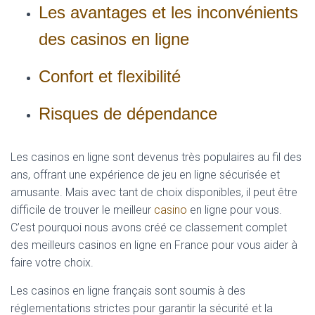
Les avantages et les inconvénients
des casinos en ligne
Confort et flexibilité
Risques de dépendance
Les casinos en ligne sont devenus très populaires au fil des
ans, offrant une expérience de jeu en ligne sécurisée et
amusante. Mais avec tant de choix disponibles, il peut être
difficile de trouver le meilleur
casino
en ligne pour vous.
C’est pourquoi nous avons créé ce classement complet
des meilleurs casinos en ligne en France pour vous aider à
faire votre choix.
Les casinos en ligne français sont soumis à des
réglementations strictes pour garantir la sécurité et la