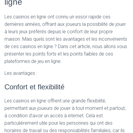
ligne
Les casinos en ligne ont connu un essor rapide ces
dernières années, offrant aux joueurs la possibilité de jouer
à leurs jeux préférés depuis le confort de leur propre
maison. Mais quels sont les avantages et les inconvénients
de ces casinos en ligne ? Dans cet article, nous allons vous
présenter les points forts et les points faibles de ces
plateformes de jeu en ligne.
Les avantages :
Confort et flexibilité
Les casinos en ligne offrent une grande flexibilité,
permettant aux joueurs de jouer à tout moment et partout,
à condition d’avoir un accès à internet. Cela est
particulièrement utile pour les personnes qui ont des
horaires de travail ou des responsabilités familiales, car ils