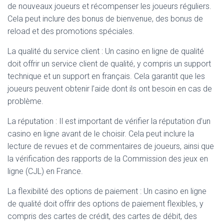
de nouveaux joueurs et récompenser les joueurs réguliers.
Cela peut inclure des bonus de bienvenue, des bonus de
reload et des promotions spéciales.
La qualité du service client : Un casino en ligne de qualité
doit offrir un service client de qualité, y compris un support
technique et un support en français. Cela garantit que les
joueurs peuvent obtenir l’aide dont ils ont besoin en cas de
problème.
La réputation : Il est important de vérifier la réputation d’un
casino en ligne avant de le choisir. Cela peut inclure la
lecture de revues et de commentaires de joueurs, ainsi que
la vérification des rapports de la Commission des jeux en
ligne (CJL) en France.
La flexibilité des options de paiement : Un casino en ligne
de qualité doit offrir des options de paiement flexibles, y
compris des cartes de crédit, des cartes de débit, des