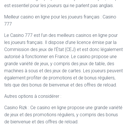
est essentiel pour les joueurs qui ne parlent pas anglais.
Meilleur casino en ligne pour les joueurs français : Casino
777
Le Casino 777 est l’un des meilleurs casinos en ligne pour
les joueurs français. Il dispose d’une licence émise par la
Commission des jeux de l’État (CEJ) et est donc légalement
autorisé à fonctionner en France. Le casino propose une
grande variété de jeux, y compris des jeux de table, des
machines à sous et des jeux de cartes. Les joueurs peuvent
également profiter de promotions et de bonus réguliers,
tels que des bonus de bienvenue et des offres de reload.
Autres options à considérer :
Casino Rizk : Ce casino en ligne propose une grande variété
de jeux et des promotions réguliers, y compris des bonus
de bienvenue et des offres de reload.