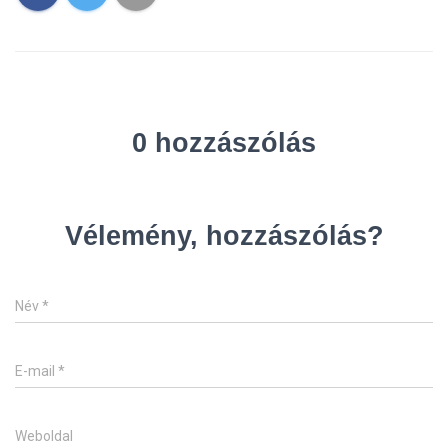
0 hozzászólás
Vélemény, hozzászólás?
Név
*
E-mail
*
Weboldal