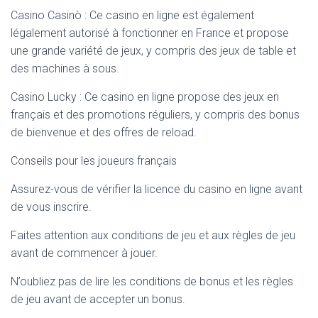
Casino Casinò : Ce casino en ligne est également
légalement autorisé à fonctionner en France et propose
une grande variété de jeux, y compris des jeux de table et
des machines à sous.
Casino Lucky : Ce casino en ligne propose des jeux en
français et des promotions réguliers, y compris des bonus
de bienvenue et des offres de reload.
Conseils pour les joueurs français
Assurez-vous de vérifier la licence du casino en ligne avant
de vous inscrire.
Faites attention aux conditions de jeu et aux règles de jeu
avant de commencer à jouer.
N’oubliez pas de lire les conditions de bonus et les règles
de jeu avant de accepter un bonus.