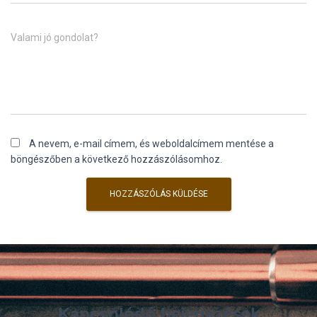
Valami jó gondolat?
A nevem, e-mail címem, és weboldalcímem mentése a
böngészőben a következő hozzászólásomhoz.
Kapcsolódó bejegyzések