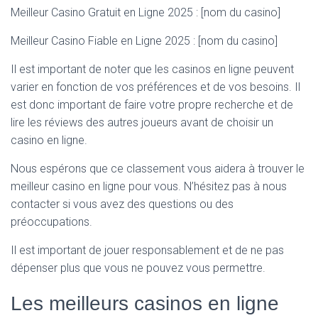
Meilleur Casino Gratuit en Ligne 2025 : [nom du casino]
Meilleur Casino Fiable en Ligne 2025 : [nom du casino]
Il est important de noter que les casinos en ligne peuvent
varier en fonction de vos préférences et de vos besoins. Il
est donc important de faire votre propre recherche et de
lire les réviews des autres joueurs avant de choisir un
casino en ligne.
Nous espérons que ce classement vous aidera à trouver le
meilleur casino en ligne pour vous. N’hésitez pas à nous
contacter si vous avez des questions ou des
préoccupations.
Il est important de jouer responsablement et de ne pas
dépenser plus que vous ne pouvez vous permettre.
Les meilleurs casinos en ligne