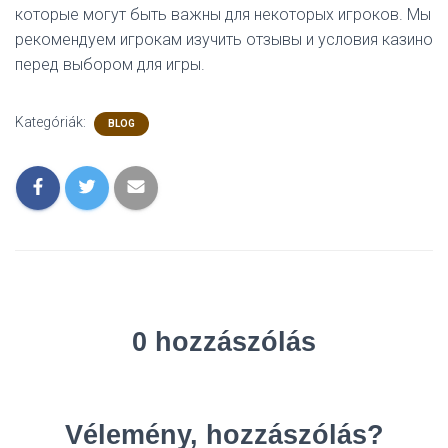
которые могут быть важны для некоторых игроков. Мы
рекомендуем игрокам изучить отзывы и условия казино
перед выбором для игры.
Kategóriák:
BLOG
0 hozzászólás
Vélemény, hozzászólás?