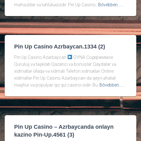
məhsuldar və təhlükəsizdir. Pin Up Casino,
Bővebben...…
Pin Up Casino Azrbaycan.1334 (2)
Pin Up Casino Azərbaycan
OYNA Содержимое
Quruluş və təşkilatı Qazancı və bonuslar Qaydalar və
xidmətlər Əlaqə və xidməti Telefon xidmətləri Online
xidmətlər Pin Up Casino Azərbaycan-da qeyri-əhatəli
məşhur və populyar qız qız casino-sidir. Bu
Bővebben...…
Pin Up Casino – Azrbaycanda onlayn
kazino Pin-Up.4561 (3)