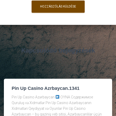
Kapcsolódó bejegyzések
Pin Up Casino Azrbaycan.1341
Pin Up Casino Azərbaycan
OYNA Содержимое
Quruluş və Xidmətlər Pin Up Casino Azərbaycanın
Xidmətləri Qeydiyyat və Oyunlar Pin Up Casino
Azərbaycan – bu qaziniş veb sitisi, Azərbaycanlılar üçün