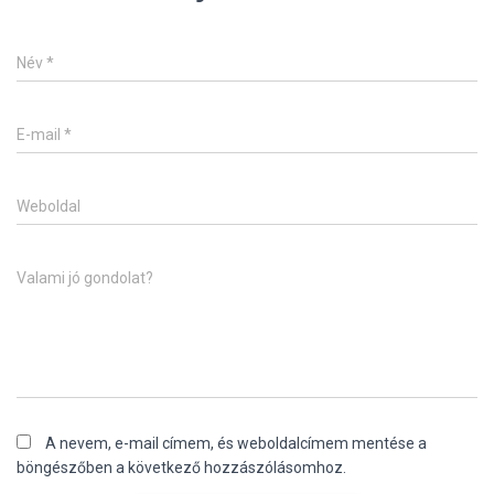
Név
*
E-mail
*
Weboldal
Valami jó gondolat?
A nevem, e-mail címem, és weboldalcímem mentése a
böngészőben a következő hozzászólásomhoz.