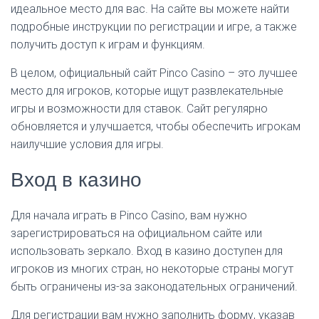
идеальное место для вас. На сайте вы можете найти
подробные инструкции по регистрации и игре, а также
получить доступ к играм и функциям.
В целом, официальный сайт Pinco Casino – это лучшее
место для игроков, которые ищут развлекательные
игры и возможности для ставок. Сайт регулярно
обновляется и улучшается, чтобы обеспечить игрокам
наилучшие условия для игры.
Вход в казино
Для начала играть в Pinco Casino, вам нужно
зарегистрироваться на официальном сайте или
использовать зеркало. Вход в казино доступен для
игроков из многих стран, но некоторые страны могут
быть ограничены из-за законодательных ограничений.
Для регистрации вам нужно заполнить форму, указав