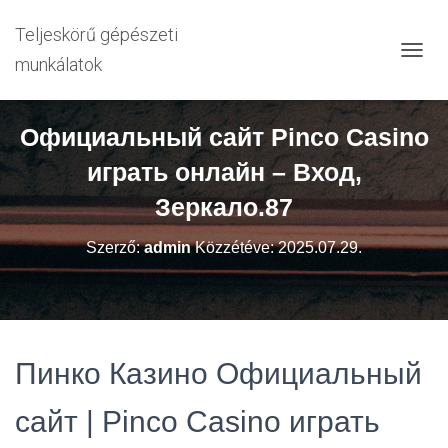
Teljeskörű gépészeti
munkálatok
N
A
V
I
Официальный сайт Pinco Casino
G
Á
играть онлайн – Вход,
C
I
Зеркало.87
Ó
B
Szerző:
admin
Közzétéve:
2025.07.29.
E
-
/
K
I
K
Пинко Казино Официальный
A
P
C
сайт | Pinco Casino играть
S
O