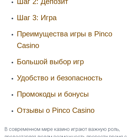
Шаг 2: Депозит
Шаг 3: Игра
Преимущества игры в Pinco
Casino
Большой выбор игр
Удобство и безопасность
Промокоды и бонусы
Отзывы о Pinco Casino
В современном мире казино играют важную роль,
предоставляя людям возможность провести время с