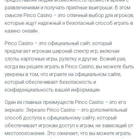
развлечениями и получать приятные выигрыши. В этом
смысле Pinco Casino – это отличный выбор для игроков,
которые ищут надежный и безопасный способ играть в
казино онлайн.
Pinco Casino – это официальный сайт, который
предлагает игрокам широкий спектр игр, включая
слоты, карточные игры, рулетку и другие. Всякий раз,
когда вы решите играть в Pinco Casino, вы можете быть
уверены в том, что играете на официальном сайте,
который обеспечивает безопасность и
конфиденциальность вашей информации.
Один из главных преимуществ Pinco Casino – это его
зеркало. Зеркало Pinco Casino – это дополнительный
способ доступа к официальному сайту, который
обеспечивает игрокам доступ к играм, не зависящий от
местоположения. Это означает, что вы можете играть