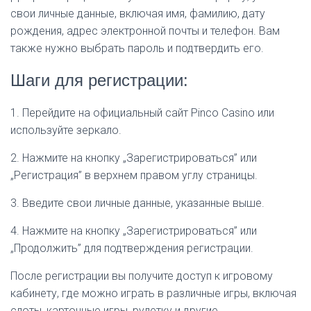
свои личные данные, включая имя, фамилию, дату
рождения, адрес электронной почты и телефон. Вам
также нужно выбрать пароль и подтвердить его.
Шаги для регистрации:
1. Перейдите на официальный сайт Pinco Casino или
используйте зеркало.
2. Нажмите на кнопку „Зарегистрироваться” или
„Регистрация” в верхнем правом углу страницы.
3. Введите свои личные данные, указанные выше.
4. Нажмите на кнопку „Зарегистрироваться” или
„Продолжить” для подтверждения регистрации.
После регистрации вы получите доступ к игровому
кабинету, где можно играть в различные игры, включая
слоты, карточные игры, рулетку и другие.