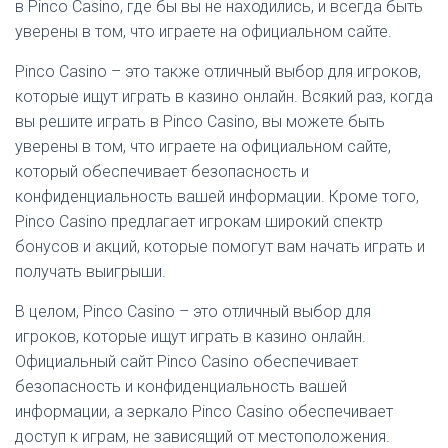
в Pinco Casino, где бы вы не находились, и всегда быть
уверены в том, что играете на официальном сайте.
Pinco Casino – это также отличный выбор для игроков,
которые ищут играть в казино онлайн. Всякий раз, когда
вы решите играть в Pinco Casino, вы можете быть
уверены в том, что играете на официальном сайте,
который обеспечивает безопасность и
конфиденциальность вашей информации. Кроме того,
Pinco Casino предлагает игрокам широкий спектр
бонусов и акций, которые помогут вам начать играть и
получать выигрыши.
В целом, Pinco Casino – это отличный выбор для
игроков, которые ищут играть в казино онлайн.
Официальный сайт Pinco Casino обеспечивает
безопасность и конфиденциальность вашей
информации, а зеркало Pinco Casino обеспечивает
доступ к играм, не зависящий от местоположения.