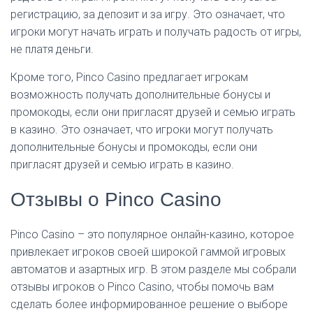
регистрацию, за депозит и за игру. Это означает, что
игроки могут начать играть и получать радость от игры,
не платя деньги.
Кроме того, Pinco Casino предлагает игрокам
возможность получать дополнительные бонусы и
промокоды, если они пригласят друзей и семью играть
в казино. Это означает, что игроки могут получать
дополнительные бонусы и промокоды, если они
пригласят друзей и семью играть в казино.
Отзывы о Pinco Casino
Pinco Casino – это популярное онлайн-казино, которое
привлекает игроков своей широкой гаммой игровых
автоматов и азартных игр. В этом разделе мы собрали
отзывы игроков о Pinco Casino, чтобы помочь вам
сделать более информированное решение о выборе