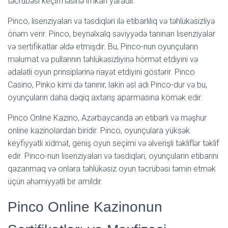
təcrübəsi keçirməsinə imkan yaradır.
Pinco, lisenziyaları və təsdiqləri ilə etibarlılıq və təhlükəsizliyə
önəm verir. Pinco, beynəlxalq səviyyədə tanınan lisenziyalar
və sertifikatlar əldə etmişdir. Bu, Pinco-nun oyunçuların
məlumat və pullarının təhlükəsizliyinə hörmət etdiyini və
ədalətli oyun prinsiplərinə riayət etdiyini göstərir. Pinco
Casino, Pinko kimi də tanınır, lakin əsl adı Pinco-dur və bu,
oyunçuların daha dəqiq axtarış aparmasına kömək edir.
Pinco Online Kazino, Azərbaycanda ən etibarlı və məşhur
online kazinolardan biridir. Pinco, oyunçulara yüksək
keyfiyyətli xidmət, geniş oyun seçimi və əlverişli təkliflər təklif
edir. Pinco-nun lisenziyaları və təsdiqləri, oyunçuların etibarını
qazanmaq və onlara təhlükəsiz oyun təcrübəsi təmin etmək
üçün əhəmiyyətli bir amildir.
Pinco Online Kazinonun