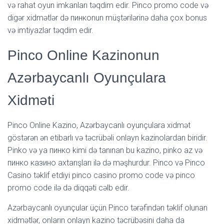
və rahat oyun imkanları təqdim edir. Pinco promo code və
digər xidmətlər də пинкоnun müştərilərinə daha çox bonus
və imtiyazlar təqdim edir.
Pinco Online Kazinonun
Azərbaycanlı Oyunçulara
Xidməti
Pinco Online Kazino, Azərbaycanlı oyunçulara xidmət
göstərən ən etibarlı və təcrübəli onlayn kazinolardan biridir.
Pinko və ya пинко kimi də tanınan bu kazino, pinko az və
пинко казино axtarışları ilə də məşhurdur. Pinco və Pinco
Casino təklif etdiyi pinco casino promo code və pinco
promo code ilə də diqqəti cəlb edir.
Azərbaycanlı oyunçular üçün Pinco tərəfindən təklif olunan
xidmətlər, onların onlayn kazino təcrübəsini daha da