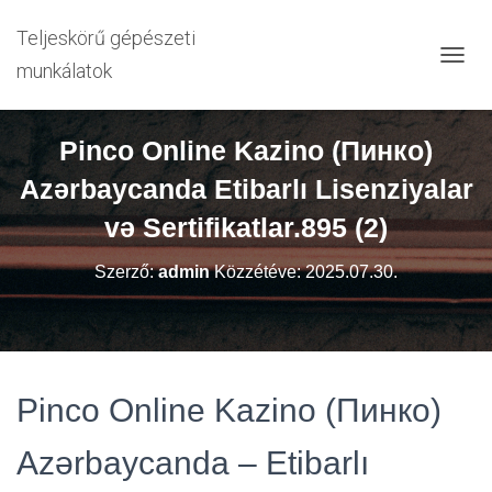
Teljeskörű gépészeti
munkálatok
N
A
V
I
Pinco Online Kazino (Пинко)
G
Á
Azərbaycanda Etibarlı Lisenziyalar
C
I
və Sertifikatlar.895 (2)
Ó
B
Szerző:
admin
Közzétéve:
2025.07.30.
E
-
/
K
I
K
Pinco Online Kazino (Пинко)
A
P
C
Azərbaycanda – Etibarlı
S
O