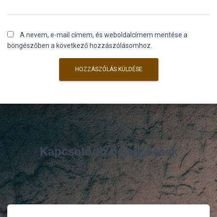
A nevem, e-mail címem, és weboldalcímem mentése a
böngészőben a következő hozzászólásomhoz.
Kapcsolódó bejegyzések