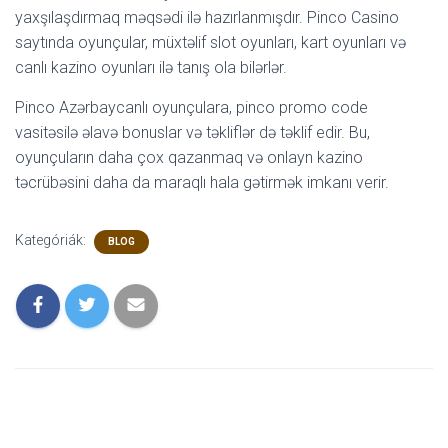
yaxşılaşdırmaq məqsədi ilə hazırlanmışdır. Pinco Casino
saytında oyunçular, müxtəlif slot oyunları, kart oyunları və
canlı kazino oyunları ilə tanış ola bilərlər.
Pinco Azərbaycanlı oyunçulara, pinco promo code
vasitəsilə əlavə bonuslar və təkliflər də təklif edir. Bu,
oyunçuların daha çox qazanmaq və onlayn kazino
təcrübəsini daha da maraqlı hala gətirmək imkanı verir.
Kategóriák:
BLOG