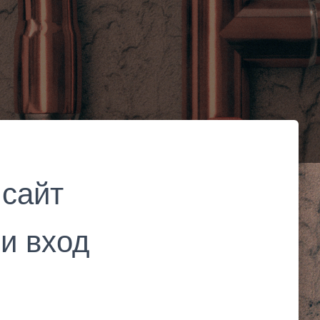
 сайт
 и вход