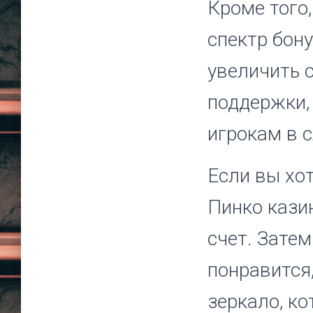
Кроме того
спектр бону
увеличить 
поддержки,
игрокам в 
Если вы хо
Пинко кази
счет. Зате
понравится,
зеркало, ко