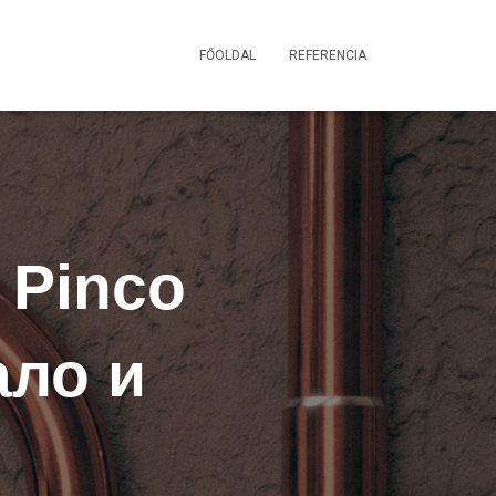
FŐOLDAL
REFERENCIA
 Pinco
ало и