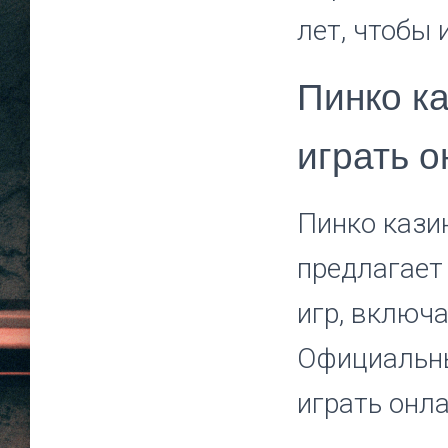
лет, чтобы 
Пинко к
играть 
Пинко казин
предлагает
игр, включа
Официальны
играть онл