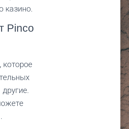
о казино.
т Pinco
, которое
ательных
 другие.
можете
.