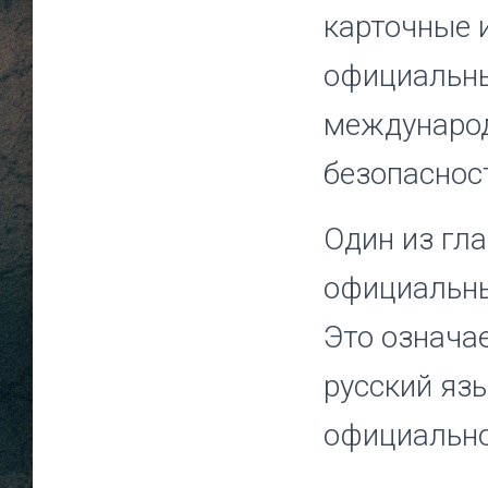
карточные и
официальны
международ
безопасност
Один из гл
официальны
Это означае
русский яз
официально