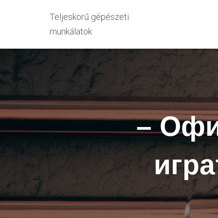
Teljeskörű gépészeti
munkálatok
– Офи
игра