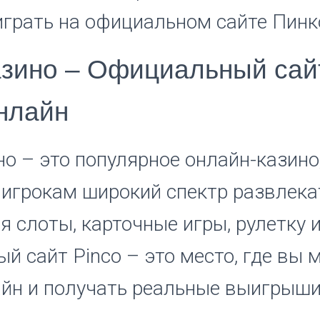
играть на официальном сайте Пинк
азино – Официальный сай
онлайн
о – это популярное онлайн-казино
 игрокам широкий спектр развлек
я слоты, карточные игры, рулетку и
й сайт Pinco – это место, где вы 
айн и получать реальные выигрыши