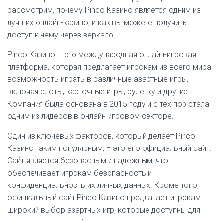
рассмотрим, почему Pinco Казино является одним из
лучших онлайн-казино, и как вы можете получить
доступ к нему через зеркало.
Pinco Казино – это международная онлайн-игровая
платформа, которая предлагает игрокам из всего мира
возможность играть в различные азартные игры,
включая слоты, карточные игры, рулетку и другие.
Компания была основана в 2015 году и с тех пор стала
одним из лидеров в онлайн-игровом секторе.
Один из ключевых факторов, который делает Pinco
Казино таким популярным, – это его официальный сайт.
Сайт является безопасным и надежным, что
обеспечивает игрокам безопасность и
конфиденциальность их личных данных. Кроме того,
официальный сайт Pinco Казино предлагает игрокам
широкий выбор азартных игр, которые доступны для