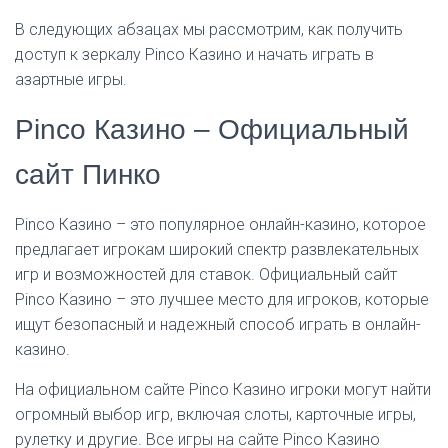
В следующих абзацах мы рассмотрим, как получить
доступ к зеркалу Pinco Казино и начать играть в
азартные игры.
Pinco Казино – Официальный
сайт Пинко
Pinco Казино – это популярное онлайн-казино, которое
предлагает игрокам широкий спектр развлекательных
игр и возможностей для ставок. Официальный сайт
Pinco Казино – это лучшее место для игроков, которые
ищут безопасный и надежный способ играть в онлайн-
казино.
На официальном сайте Pinco Казино игроки могут найти
огромный выбор игр, включая слоты, карточные игры,
рулетку и другие. Все игры на сайте Pinco Казино