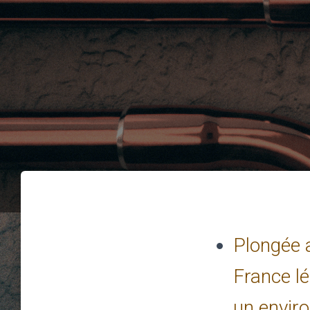
Plongée a
France lé
un enviro