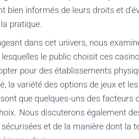
nt bien informés de leurs droits et d’é
 la pratique.
geant dans cet univers, nous examin
lesquelles le public choisit ces casino
’opter pour des établissements physiq
té, la variété des options de jeux et le
e sont que quelques-uns des facteurs 
choix. Nous discuterons également d
sécurisées et de la manière dont la t