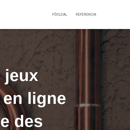
FŐOLDAL
REFERENCIA
 jeux
 en ligne
re des