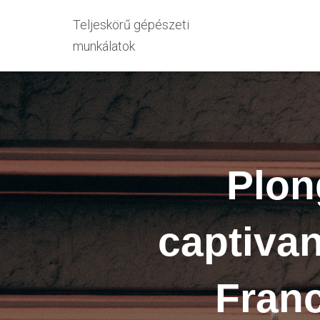
Teljeskörű gépészeti
munkálatok
Plon
captivan
Franc