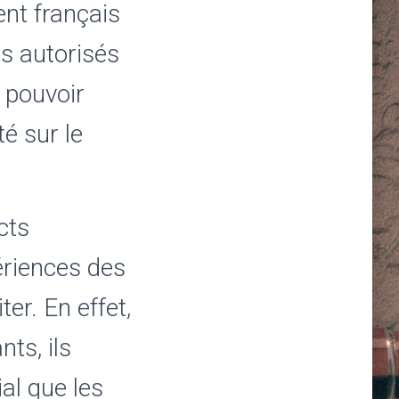
ent français
os autorisés
 pouvoir
té sur le
cts
ériences des
ter. En effet,
ts, ils
al que les