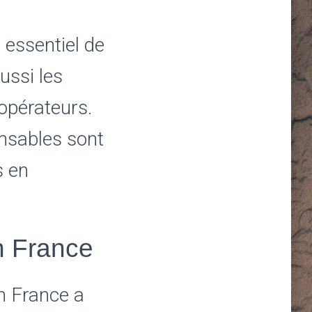
 essentiel de
ussi les
opérateurs.
onsables sont
s en
n France
en France a