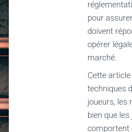
réglementati
pour assurer
doivent répo
opérer légale
marché.
Cette articl
techniques d
joueurs, les 
bien que les 
comportent é