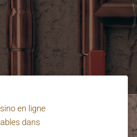
sino en ligne
iables dans