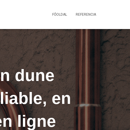
FŐOLDAL
REFERENCIA
on dune
iable, en
n ligne