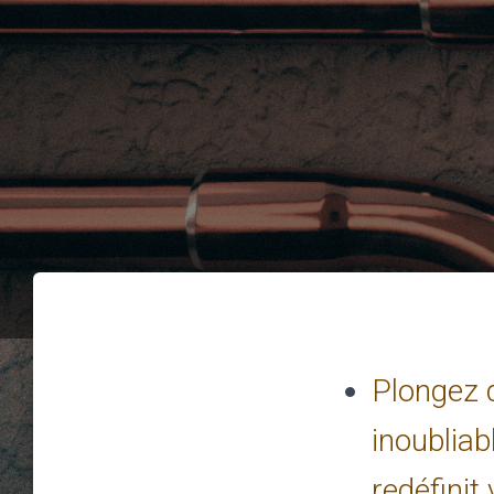
Plongez d
inoubliab
redéfinit