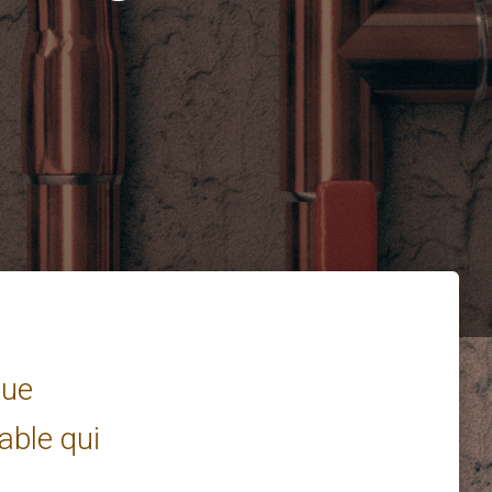
que
able qui