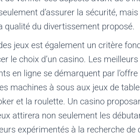
eulement d’assurer la sécurité, mais
la qualité du divertissement proposé.
 des jeux est également un critère fo
cer le choix d’un casino. Les meilleurs
ts en ligne se démarquent par l’offre
 des machines à sous aux jeux de tabl
oker et la roulette. Un casino proposa
jeux attirera non seulement les début
ueurs expérimentés à la recherche de