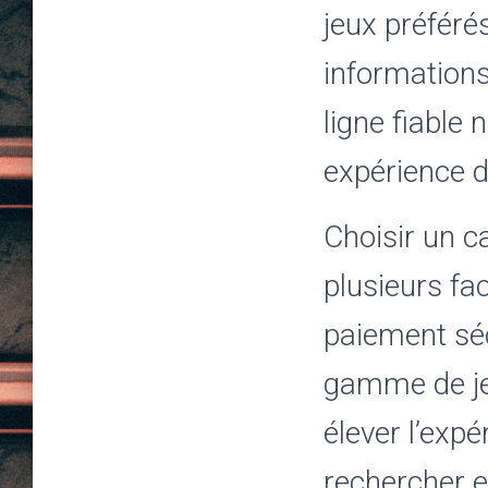
jeux préféré
informations
ligne fiable 
expérience d
Choisir un c
plusieurs fac
paiement séc
gamme de jeu
élever l’expé
rechercher et