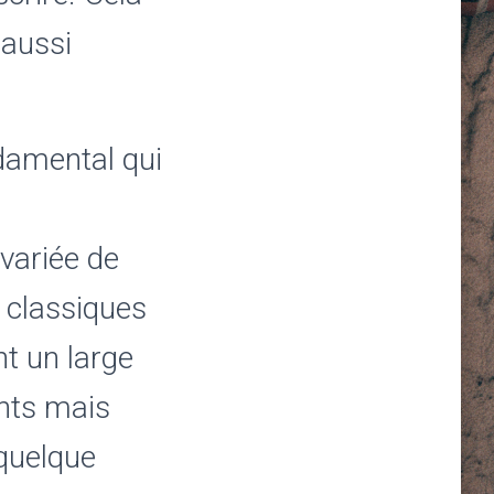
 aussi
ndamental qui
 variée de
e classiques
nt un large
ants mais
 quelque