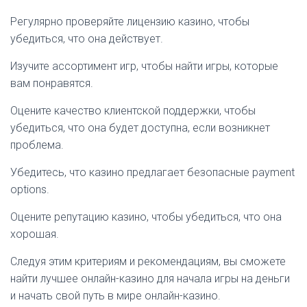
Регулярно проверяйте лицензию казино, чтобы
убедиться, что она действует.
Изучите ассортимент игр, чтобы найти игры, которые
вам понравятся.
Оцените качество клиентской поддержки, чтобы
убедиться, что она будет доступна, если возникнет
проблема.
Убедитесь, что казино предлагает безопасные payment
options.
Оцените репутацию казино, чтобы убедиться, что она
хорошая.
Следуя этим критериям и рекомендациям, вы сможете
найти лучшее онлайн-казино для начала игры на деньги
и начать свой путь в мире онлайн-казино.