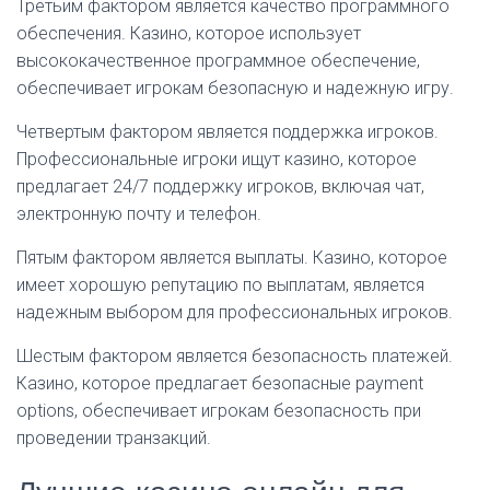
Третьим фактором является качество программного
обеспечения. Казино, которое использует
высококачественное программное обеспечение,
обеспечивает игрокам безопасную и надежную игру.
Четвертым фактором является поддержка игроков.
Профессиональные игроки ищут казино, которое
предлагает 24/7 поддержку игроков, включая чат,
электронную почту и телефон.
Пятым фактором является выплаты. Казино, которое
имеет хорошую репутацию по выплатам, является
надежным выбором для профессиональных игроков.
Шестым фактором является безопасность платежей.
Казино, которое предлагает безопасные payment
options, обеспечивает игрокам безопасность при
проведении транзакций.