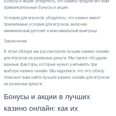
Бонусы и акции: убедитесь, что казино предлагает вам
привлекательные бонусы и акции.
Условия для игроков: убедитесь, что казино имеет
приемлемые условия для игроков, включая
минимальный депозит и максимальный выигрыш.
Заключение
В этом обзоре мы рассмотрели лучшие казино онлайн
для игроков на реальные деньги. Мы также обсудили
важные факторы, которые нужно учитывать при
выборе казино онлайн. Мы надеемся, что это обзор
поможет вам найти лучшее казино онлайн для игроков
на реальные деньги.
Бонусы и акции в лучших
казино онлайн: как их