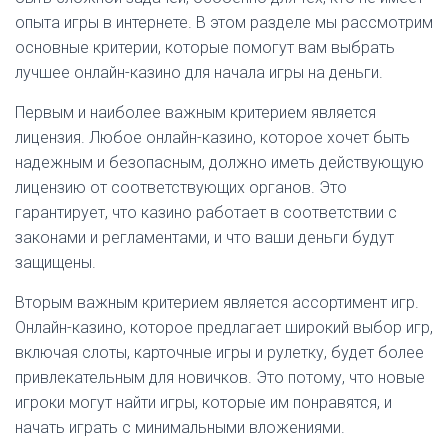
опыта игры в интернете. В этом разделе мы рассмотрим
основные критерии, которые помогут вам выбрать
лучшее онлайн-казино для начала игры на деньги.
Первым и наиболее важным критерием является
лицензия. Любое онлайн-казино, которое хочет быть
надежным и безопасным, должно иметь действующую
лицензию от соответствующих органов. Это
гарантирует, что казино работает в соответствии с
законами и регламентами, и что ваши деньги будут
защищены.
Вторым важным критерием является ассортимент игр.
Онлайн-казино, которое предлагает широкий выбор игр,
включая слоты, карточные игры и рулетку, будет более
привлекательным для новичков. Это потому, что новые
игроки могут найти игры, которые им понравятся, и
начать играть с минимальными вложениями.