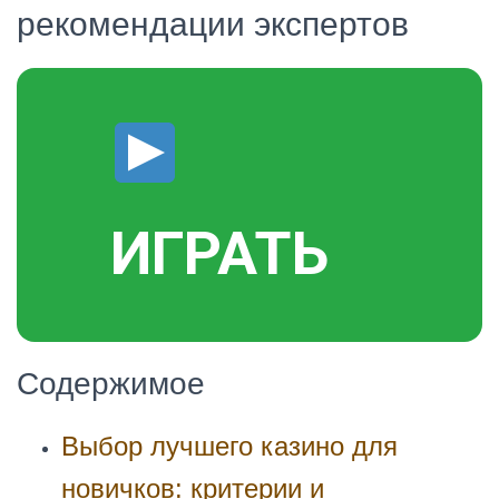
рекомендации экспертов
L
Á
S
A
ИГРАТЬ
Содержимое
Выбор лучшего казино для
новичков: критерии и