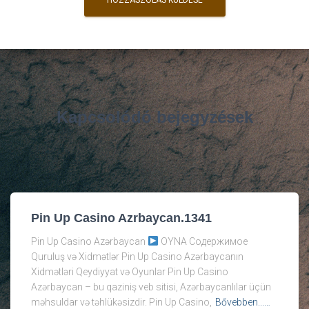
Kapcsolódó bejegyzések
Pin Up Casino Azrbaycan.1341
Pin Up Casino Azərbaycan
OYNA Содержимое
Quruluş və Xidmətlər Pin Up Casino Azərbaycanın
Xidmətləri Qeydiyyat və Oyunlar Pin Up Casino
Azərbaycan – bu qaziniş veb sitisi, Azərbaycanlılar üçün
məhsuldar və təhlükəsizdir. Pin Up Casino,
Bővebben...…