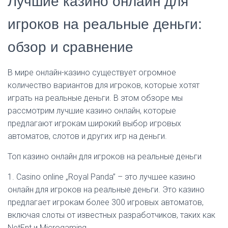
Лучшие казино онлайн для
игроков на реальные деньги:
обзор и сравнение
В мире онлайн-казино существует огромное
количество вариантов для игроков, которые хотят
играть на реальные деньги. В этом обзоре мы
рассмотрим лучшие казино онлайн, которые
предлагают игрокам широкий выбор игровых
автоматов, слотов и других игр на деньги.
Топ казино онлайн для игроков на реальные деньги
1. Casino online „Royal Panda” – это лучшее казино
онлайн для игроков на реальные деньги. Это казино
предлагает игрокам более 300 игровых автоматов,
включая слоты от известных разработчиков, таких как
NetEnt и Microgaming.