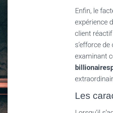
Enfin, le fa
expérience d
client réac
s’efforce de
examinant c
billionaires
extraordinair
Les cara
Lorsqu’il s’a