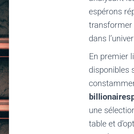
espérons rép
transformer 
dans l’univer
En premier l
disponibles 
constamment i
billionaires
une sélectio
table et d’op