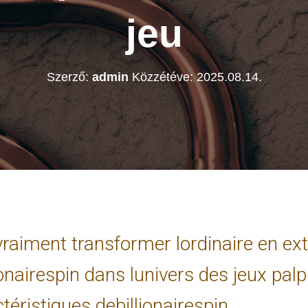
jeu
Szerző:
admin
Közzétéve:
2025.08.14.
raiment transformer lordinaire en ext
ionairespin dans lunivers des jeux palp
téristiques debillionairespin