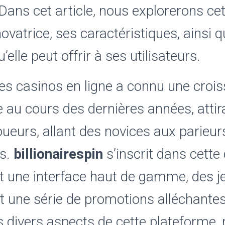
Dans cet article, nous explorerons ce
ovatrice, ses caractéristiques, ainsi q
elle peut offrir à ses utilisateurs.
es casinos en ligne a connu une croi
e au cours des dernières années, attir
joueurs, allant des novices aux parieur
s.
billionairespin
s’inscrit dans cett
t une interface haut de gamme, des j
et une série de promotions alléchante
s divers aspects de cette plateforme,