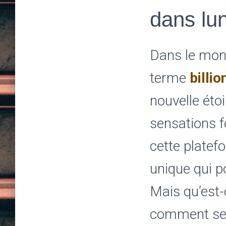
dans lun
Dans le mond
terme
billio
nouvelle éto
sensations fo
cette platef
unique qui po
Mais qu’est-
comment se d