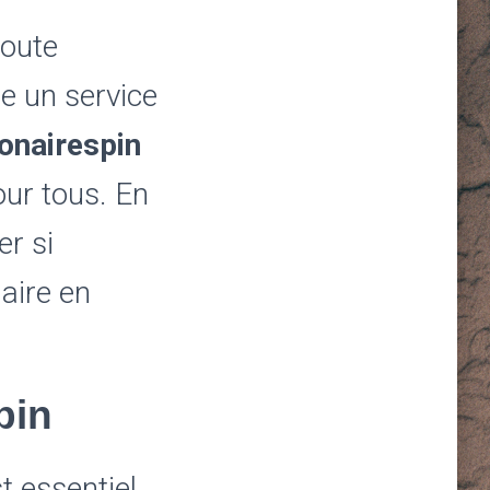
toute
e un service
ionairespin
our tous. En
r si
aire en
pin
est essentiel