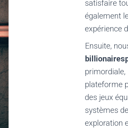
satisfaire t
également le
expérience d
Ensuite, nou
billionaires
primordiale,
plateforme p
des jeux équ
systèmes de 
exploration e