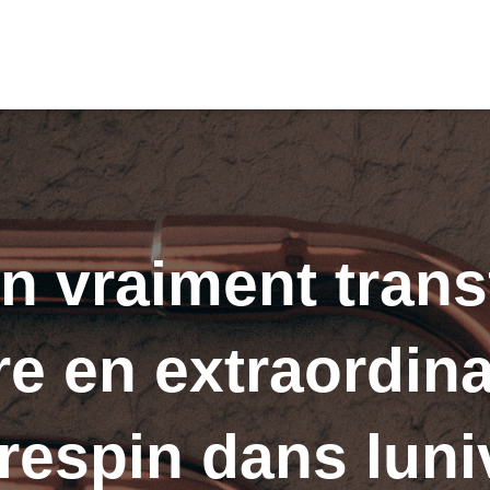
n vraiment tran
re en extraordin
irespin dans lun