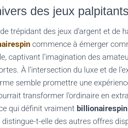
ivers des jeux palpitant
e trépidant des jeux d’argent et de h
nairespin
commence à émerger com
ile, captivant l’imagination des amate
rtes. À l’intersection du luxe et de l’e
orme semble promettre une expérienc
urrait transformer l’ordinaire en extr
ce qui définit vraiment
billionairespin
istingue-t-elle des autres offres dis