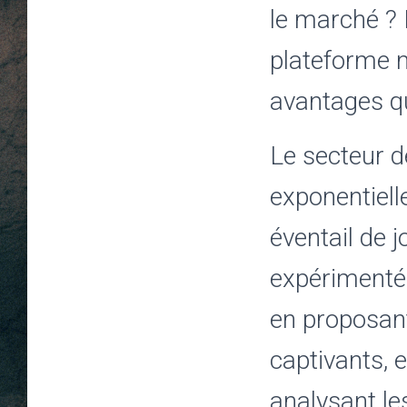
le marché ? 
plateforme n
avantages qu’
Le secteur d
exponentiell
éventail de 
expérimenté
en proposan
captivants, 
analysant le