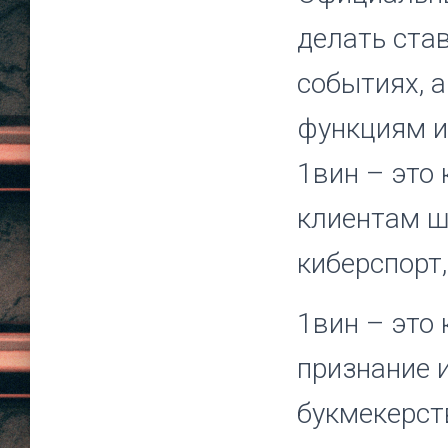
делать ста
событиях, 
функциям и
1вин – это
клиентам ши
киберспорт,
1вин – это
признание 
букмекерств