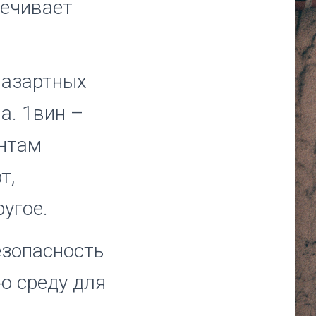
печивает
 азартных
а. 1вин –
ентам
т,
угое.
езопасность
ю среду для