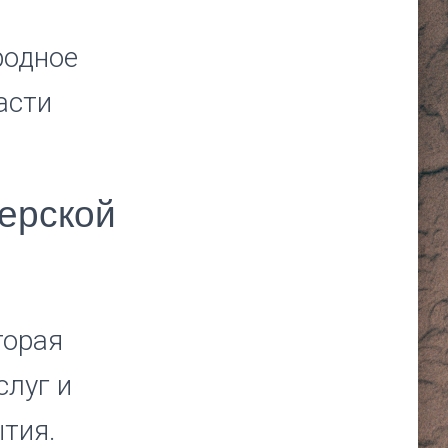
родное
асти
ерской
торая
слуг и
тия.