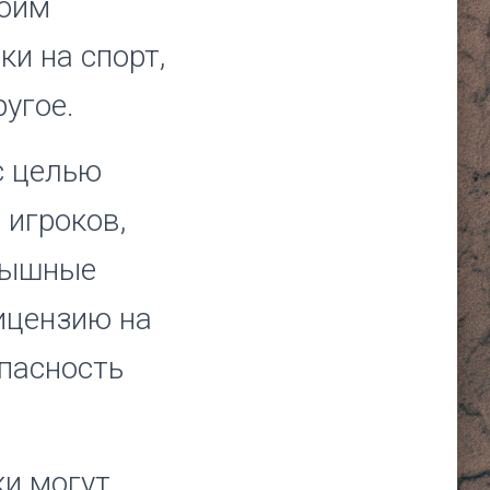
воим
ки на спорт,
угое.
с целью
 игроков,
грышные
ицензию на
опасность
ки могут