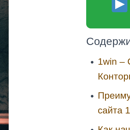
Содерж
1win –
Контор
Преиму
сайта 
Как на