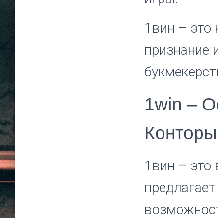
1вин – это
признание 
букмекерст
1win – 
Конторы
1вин – это
предлагает
возможност