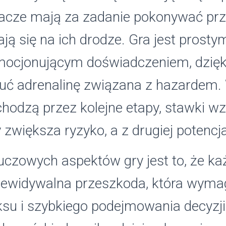
racze mają za zadanie pokonywać prz
ają się na ich drodze. Gra jest prostym
mocjonującym doświadczeniem, dzięk
ć adrenalinę związana z hazardem. 
hodzą przez kolejne etapy, stawki wzr
y zwiększa ryzyko, a z drugiej potencja
czowych aspektów gry jest to, że każ
zewidywalna przeszkoda, która wyma
ksu i szybkiego podejmowania decyzji