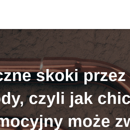
zne skoki przez
dy, czyli jak chi
mocyjny może z