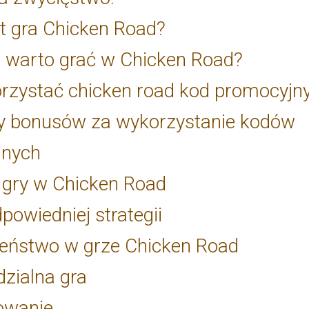
t gra Chicken Road?
 warto grać w Chicken Road?
rzystać chicken road kod promocyjn
y bonusów za wykorzystanie kodów
jnych
e gry w Chicken Road
powiedniej strategii
eństwo w grze Chicken Road
zialna gra
wanie