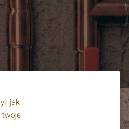
li jak
 twoje