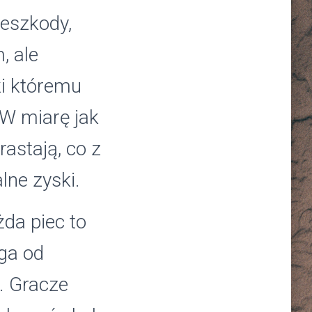
eszkody,
, ale
i któremu
W miarę jak
astają, co z
lne zyski.
da piec to
ga od
. Gracze