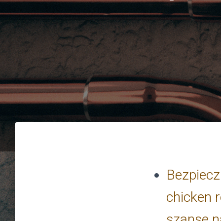
Bezpieczn
chicken 
szanse n