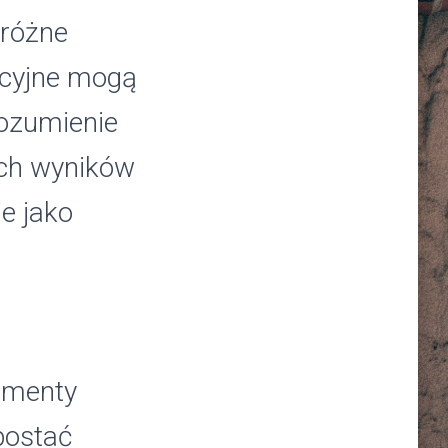
 różne
ocyjne mogą
ozumienie
zych wyników
e jako
lementy
postać