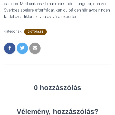
casinon. Med unik insikt i hur marknaden fungerar, och vad
Sveriges spelare efterfrågar, kan du på den här avdelningen
ta del av artiklar skrivna av våra experter.
Kategóriák:
DIGTORY.SE
0 hozzászólás
Vélemény, hozzászólás?