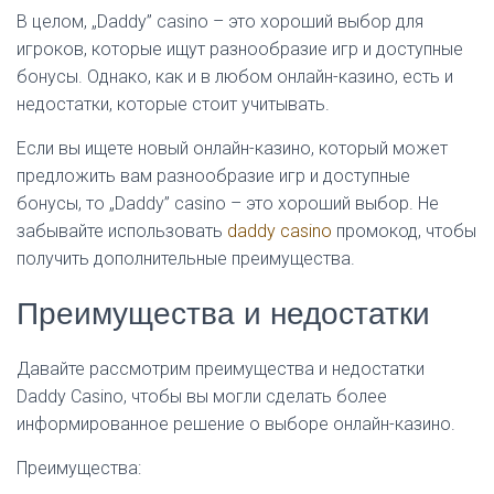
В целом, „Daddy” casino – это хороший выбор для
игроков, которые ищут разнообразие игр и доступные
бонусы. Однако, как и в любом онлайн-казино, есть и
недостатки, которые стоит учитывать.
Если вы ищете новый онлайн-казино, который может
предложить вам разнообразие игр и доступные
бонусы, то „Daddy” casino – это хороший выбор. Не
забывайте использовать
daddy casino
промокод, чтобы
получить дополнительные преимущества.
Преимущества и недостатки
Давайте рассмотрим преимущества и недостатки
Daddy Casino, чтобы вы могли сделать более
информированное решение о выборе онлайн-казино.
Преимущества: