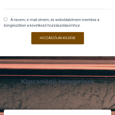
A nevem, e-mail címem, és weboldalcímem mentése a
böngészőben a következő hozzászólásomhoz.
Kapcsolódó bejegyzések