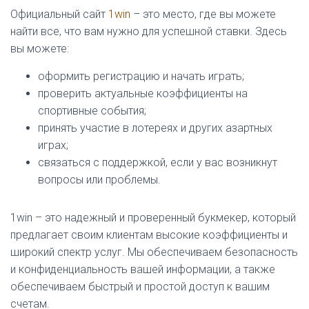
Официальный сайт
1win
– это место, где вы можете
найти все, что вам нужно для успешной ставки. Здесь
вы можете:
оформить регистрацию и начать играть;
проверить актуальные коэффициенты на
спортивные события;
принять участие в лотереях и других азартных
играх;
связаться с поддержкой, если у вас возникнут
вопросы или проблемы.
1win – это надежный и проверенный букмекер, который
предлагает своим клиентам высокие коэффициенты и
широкий спектр услуг. Мы обеспечиваем безопасность
и конфиденциальность вашей информации, а также
обеспечиваем быстрый и простой доступ к вашим
счетам.