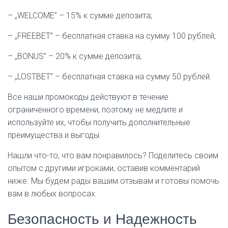
– „WELCOME” – 15% к сумме депозита;
– „FREEBET” – бесплатная ставка на сумму 100 рублей;
– „BONUS” – 20% к сумме депозита;
– „LOSTBET” – бесплатная ставка на сумму 50 рублей.
Все наши промокоды действуют в течение
ограниченного времени, поэтому не медлите и
используйте их, чтобы получить дополнительные
преимущества и выгоды.
Нашли что-то, что вам понравилось? Поделитесь своим
опытом с другими игроками, оставив комментарий
ниже. Мы будем рады вашим отзывам и готовы помочь
вам в любых вопросах.
Безопасность и Надежность