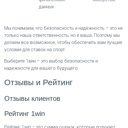
данных.
Мы понимаем, что безопасность и надежность – это не
только наша ответственность, но и ваша. Поэтому мы
делаем все возможное, чтобы обеспечить вам лучшие
условия для ставок на спорт.
Выберите 1вин – это выбор безопасности и
надежности для вашего будущего.
Отзывы и Рейтинг
Отзывы клиентов
Рейтинг 1win
Рейтинг 1win – это сумма оценок, которые получает