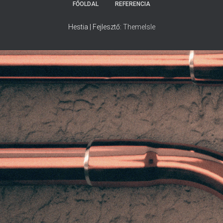
FŐOLDAL
REFERENCIA
Hestia | Fejlesztő:
ThemeIsle