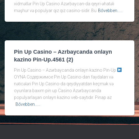
xidmətlər Pin Up Casino Azərbaycan-da qeyri-əhatəli
məşhur və populyar qız qız casino-sidir. Bu
Bővebben...…
Pin Up Casino – Azrbaycanda onlayn
kazino Pin-Up.4561 (2)
Pin Up Casino – Azərbaycanda onlayn kazino Pin-Up
OYNA Содержимое Pin Up Casino-dan faydaları və
nəticələri Pin Up Casino-da qeydiyyatdan keçmək və
oyunlara baxım pin up Casino Azərbaycanda
populyarlaşan onlayn kazino veb-saytıdır. Pinap az
Bővebben...…