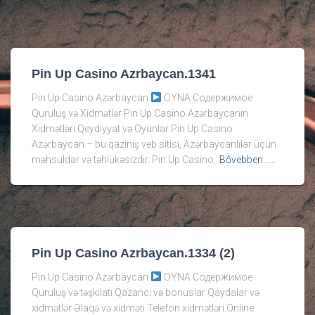
Pin Up Casino Azrbaycan.1341
Pin Up Casino Azərbaycan
OYNA Содержимое
Quruluş və Xidmətlər Pin Up Casino Azərbaycanın
Xidmətləri Qeydiyyat və Oyunlar Pin Up Casino
Azərbaycan – bu qaziniş veb sitisi, Azərbaycanlılar üçün
məhsuldar və təhlükəsizdir. Pin Up Casino,
Bővebben...…
Pin Up Casino Azrbaycan.1334 (2)
Pin Up Casino Azərbaycan
OYNA Содержимое
Quruluş və təşkilatı Qazancı və bonuslar Qaydalar və
xidmətlər Əlaqə və xidməti Telefon xidmətləri Online