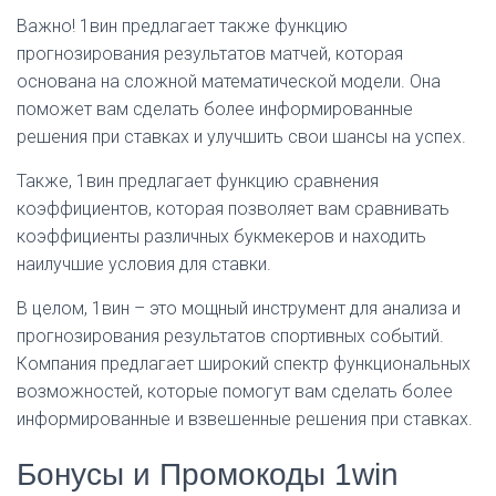
Важно! 1вин предлагает также функцию
прогнозирования результатов матчей, которая
основана на сложной математической модели. Она
поможет вам сделать более информированные
решения при ставках и улучшить свои шансы на успех.
Также, 1вин предлагает функцию сравнения
коэффициентов, которая позволяет вам сравнивать
коэффициенты различных букмекеров и находить
наилучшие условия для ставки.
В целом, 1вин – это мощный инструмент для анализа и
прогнозирования результатов спортивных событий.
Компания предлагает широкий спектр функциональных
возможностей, которые помогут вам сделать более
информированные и взвешенные решения при ставках.
Бонусы и Промокоды 1win