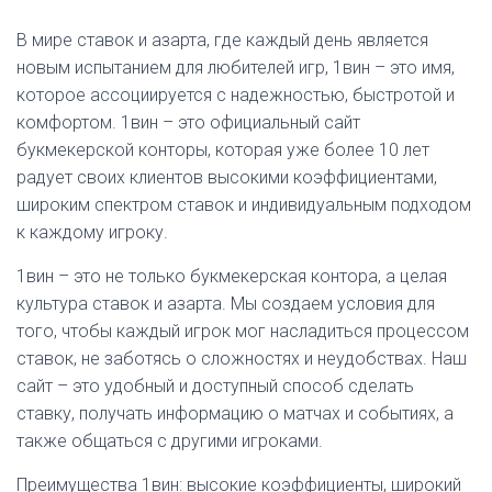
В мире ставок и азарта, где каждый день является
новым испытанием для любителей игр, 1вин – это имя,
которое ассоциируется с надежностью, быстротой и
комфортом. 1вин – это официальный сайт
букмекерской конторы, которая уже более 10 лет
радует своих клиентов высокими коэффициентами,
широким спектром ставок и индивидуальным подходом
к каждому игроку.
1вин – это не только букмекерская контора, а целая
культура ставок и азарта. Мы создаем условия для
того, чтобы каждый игрок мог насладиться процессом
ставок, не заботясь о сложностях и неудобствах. Наш
сайт – это удобный и доступный способ сделать
ставку, получать информацию о матчах и событиях, а
также общаться с другими игроками.
Преимущества 1вин: высокие коэффициенты, широкий