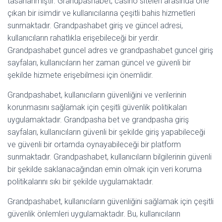
tasarlanmıştır. Grandpashabet, casino siteleri arasında öne
çıkan bir isimdir ve kullanıcılarına çeşitli bahis hizmetleri
sunmaktadır. Grandpashabet giriş ve güncel adresi,
kullanıcıların rahatlıkla erişebileceği bir yerdir.
Grandpashabet guncel adres ve grandpashabet guncel giriş
sayfaları, kullanıcıların her zaman güncel ve güvenli bir
şekilde hizmete erişebilmesi için önemlidir.
Grandpashabet, kullanıcıların güvenliğini ve verilerinin
korunmasını sağlamak için çeşitli güvenlik politikaları
uygulamaktadır. Grandpasha bet ve grandpasha giriş
sayfaları, kullanıcıların güvenli bir şekilde giriş yapabileceği
ve güvenli bir ortamda oynayabileceği bir platform
sunmaktadır. Grandpashabet, kullanıcıların bilgilerinin güvenli
bir şekilde saklanacağından emin olmak için veri koruma
politikalarını sıkı bir şekilde uygulamaktadır.
Grandpashabet, kullanıcıların güvenliğini sağlamak için çeşitli
güvenlik önlemleri uygulamaktadır. Bu, kullanıcıların