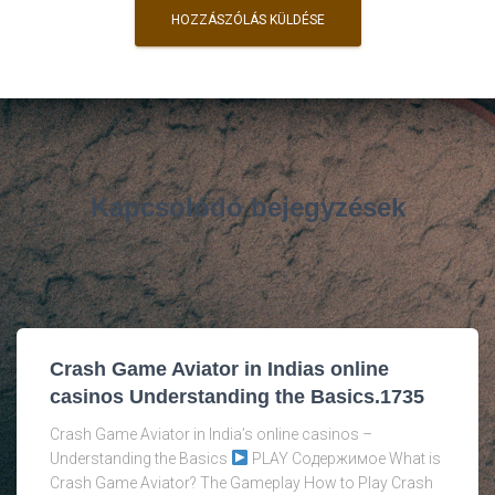
Kapcsolódó bejegyzések
Crash Game Aviator in Indias online
casinos Understanding the Basics.1735
Crash Game Aviator in India’s online casinos –
Understanding the Basics
PLAY Содержимое What is
Crash Game Aviator? The Gameplay How to Play Crash