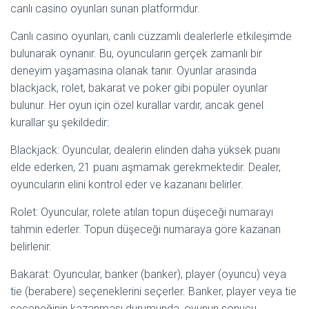
canlı casino oyunları sunan platformdur.
Canlı casino oyunları, canlı cüzzamlı dealerlerle etkileşimde
bulunarak oynanır. Bu, oyuncuların gerçek zamanlı bir
deneyim yaşamasına olanak tanır. Oyunlar arasında
blackjack, rolet, bakarat ve poker gibi popüler oyunlar
bulunur. Her oyun için özel kurallar vardır, ancak genel
kurallar şu şekildedir:
Blackjack: Oyuncular, dealerin elinden daha yüksek puanı
elde ederken, 21 puanı aşmamak gerekmektedir. Dealer,
oyuncuların elini kontrol eder ve kazananı belirler.
Rolet: Oyuncular, rolete atılan topun düşeceği numarayı
tahmin ederler. Topun düşeceği numaraya göre kazanan
belirlenir.
Bakarat: Oyuncular, banker (banker), player (oyuncu) veya
tie (berabere) seçeneklerini seçerler. Banker, player veya tie
seçeneğinin kazanması durumunda, oyunun sonucu