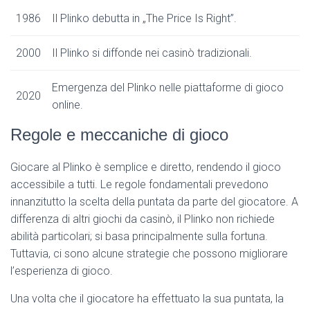
1986
Il Plinko debutta in „The Price Is Right”.
2000
Il Plinko si diffonde nei casinò tradizionali.
Emergenza del Plinko nelle piattaforme di gioco
2020
online.
Regole e meccaniche di gioco
Giocare al Plinko è semplice e diretto, rendendo il gioco
accessibile a tutti. Le regole fondamentali prevedono
innanzitutto la scelta della puntata da parte del giocatore. A
differenza di altri giochi da casinò, il Plinko non richiede
abilità particolari; si basa principalmente sulla fortuna.
Tuttavia, ci sono alcune strategie che possono migliorare
l’esperienza di gioco.
Una volta che il giocatore ha effettuato la sua puntata, la