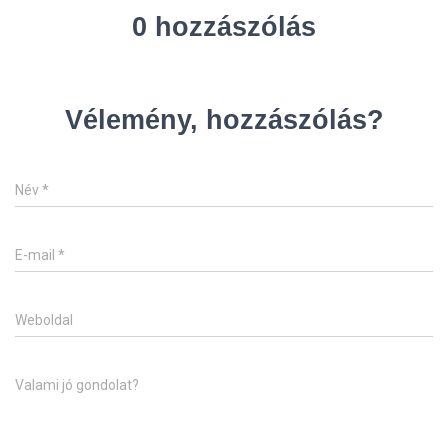
0 hozzászólás
Vélemény, hozzászólás?
Név
*
E-mail
*
Weboldal
Valami jó gondolat?