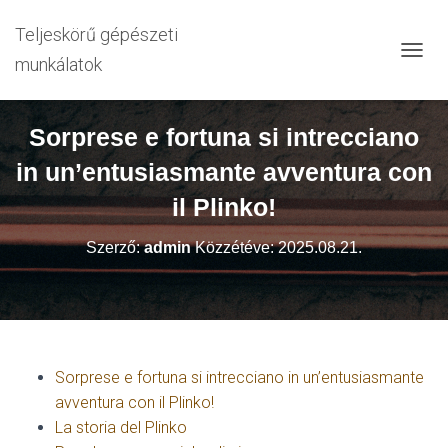
Teljeskörű gépészeti
munkálatok
N
A
V
I
Sorprese e fortuna si intrecciano
G
Á
in un’entusiasmante avventura con
C
I
il Plinko!
Ó
B
Szerző:
admin
Közzétéve:
2025.08.21.
E
-
/
K
I
K
A
Sorprese e fortuna si intrecciano in un’entusiasmante
P
avventura con il Plinko!
C
La storia del Plinko
S
O