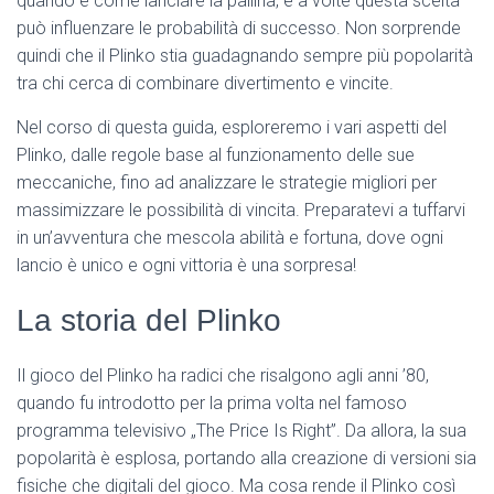
quando e come lanciare la pallina, e a volte questa scelta
può influenzare le probabilità di successo. Non sorprende
quindi che il Plinko stia guadagnando sempre più popolarità
tra chi cerca di combinare divertimento e vincite.
Nel corso di questa guida, esploreremo i vari aspetti del
Plinko, dalle regole base al funzionamento delle sue
meccaniche, fino ad analizzare le strategie migliori per
massimizzare le possibilità di vincita. Preparatevi a tuffarvi
in un’avventura che mescola abilità e fortuna, dove ogni
lancio è unico e ogni vittoria è una sorpresa!
La storia del Plinko
Il gioco del Plinko ha radici che risalgono agli anni ’80,
quando fu introdotto per la prima volta nel famoso
programma televisivo „The Price Is Right”. Da allora, la sua
popolarità è esplosa, portando alla creazione di versioni sia
fisiche che digitali del gioco. Ma cosa rende il Plinko così