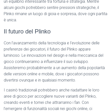
un equilibrio interessante tra fortuna e strategia. Mentre
alcuni giochi potrebbero sentire pressioni strategiche, il
Plinko rimane un luogo di gioia e sorpresa, dove ogni partita
è unica.
Il futuro del Plinko
Con l’avanzamento della tecnologia e l’evoluzione delle
preferenze dei giocatori, il futuro del Plinko appare
luminoso. Le innovazioni nel design e nella meccanica del
gioco continueranno a influenzare il suo sviluppo.
Assisteremo probabilmente a un aumento della popolarità
delle versioni online e mobile, dove i giocatori possono
divertirsi ovunque e in qualsiasi momento.
I casinò tradizionali potrebbero anche riadattare le loro
aree di gioco per accogliere nuove varianti del Plinko,
creando eventi e tornei che attrarranno i fan. Con
l’emergere di funzionalità sociali nei giochi online, ci