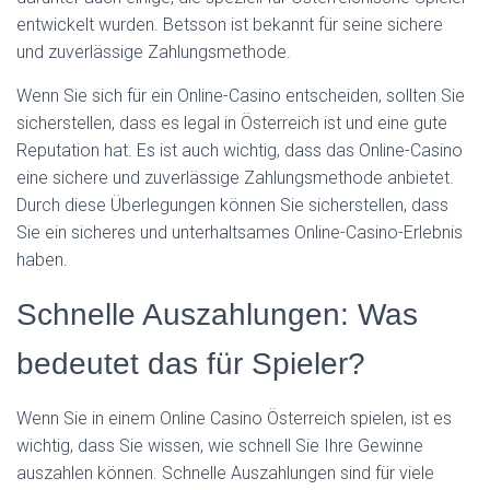
entwickelt wurden. Betsson ist bekannt für seine sichere
und zuverlässige Zahlungsmethode.
Wenn Sie sich für ein Online-Casino entscheiden, sollten Sie
sicherstellen, dass es legal in Österreich ist und eine gute
Reputation hat. Es ist auch wichtig, dass das Online-Casino
eine sichere und zuverlässige Zahlungsmethode anbietet.
Durch diese Überlegungen können Sie sicherstellen, dass
Sie ein sicheres und unterhaltsames Online-Casino-Erlebnis
haben.
Schnelle Auszahlungen: Was
bedeutet das für Spieler?
Wenn Sie in einem Online Casino Österreich spielen, ist es
wichtig, dass Sie wissen, wie schnell Sie Ihre Gewinne
auszahlen können. Schnelle Auszahlungen sind für viele