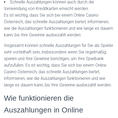
Schnelle Auszahlungen können auch durch die
Verwendung von Kreditkarten erreicht werden.
Es ist wichtig, dass Sie sich bei einem Online Casino
Österreich, das schnelle Auszahlungen bietet, informieren,
wie die Auszahlungen funktionieren und wie lange es dauern
kann, bis Ihre Gewinne ausbezahlt werden.
Insgesamt können schnelle Auszahlungen für Sie als Spieler
sehr vorteilhaft sein, insbesondere wenn Sie regelmäßig
spielen und Ihre Gewinne benötigen, um Ihre Spielbank
aufzufüllen. Es ist wichtig, dass Sie sich bei einem Online
Casino Österreich, das schnelle Auszahlungen bietet,
informieren, wie die Auszahlungen funktionieren und wie
lange es dauern kann, bis Ihre Gewinne ausbezahlt werden.
Wie funktionieren die
Auszahlungen in Online