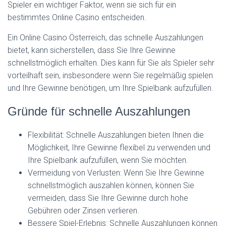
Spieler ein wichtiger Faktor, wenn sie sich für ein
bestimmtes Online Casino entscheiden.
Ein Online Casino Österreich, das schnelle Auszahlungen
bietet, kann sicherstellen, dass Sie Ihre Gewinne
schnellstmöglich erhalten. Dies kann für Sie als Spieler sehr
vorteilhaft sein, insbesondere wenn Sie regelmäßig spielen
und Ihre Gewinne benötigen, um Ihre Spielbank aufzufüllen.
Gründe für schnelle Auszahlungen
Flexibilität: Schnelle Auszahlungen bieten Ihnen die
Möglichkeit, Ihre Gewinne flexibel zu verwenden und
Ihre Spielbank aufzufüllen, wenn Sie möchten.
Vermeidung von Verlusten: Wenn Sie Ihre Gewinne
schnellstmöglich auszahlen können, können Sie
vermeiden, dass Sie Ihre Gewinne durch hohe
Gebühren oder Zinsen verlieren.
Bessere Spiel-Erlebnis: Schnelle Auszahlungen können