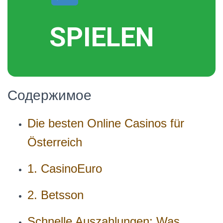
L
Á
SPIELEN
S
A
Содержимое
Die besten Online Casinos für
Österreich
1. CasinoEuro
2. Betsson
Schnelle Auszahlungen: Was