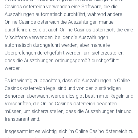
Casinos österreich verwenden eine Software, die die
Auszahlungen automatisch durchführt, während andere
Online Casinos österreich die Auszahlungen manuell
durchführen. Es gibt auch Online Casinos österreich, die eine
Mischform verwenden, bei der die Auszahlungen
automatisch durchgeführt werden, aber manuelle
Überprüfungen durchgeführt werden, um sicherzustellen,
dass die Auszahlungen ordnungsgemäß durchgeführt
werden.
Es ist wichtig zu beachten, dass die Auszahlungen in Online
Casinos österreich legal sind und von den zuständigen
Behörden überwacht werden. Es gibt bestimmte Regeln und
Vorschriften, die Online Casinos österreich beachten
müssen, um sicherzustellen, dass die Auszahlungen fair und
transparent sind.
Insgesamt ist es wichtig, sich im Online Casino österreich zu