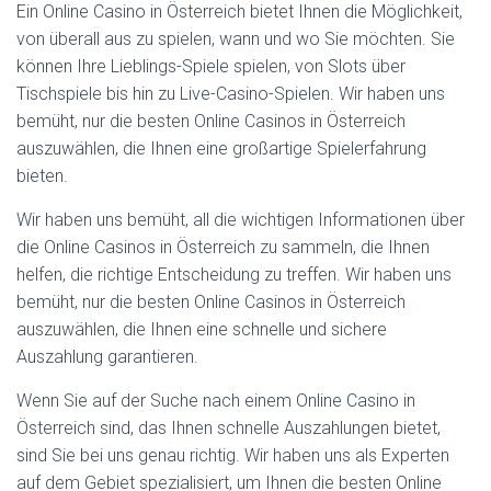
Ein Online Casino in Österreich bietet Ihnen die Möglichkeit,
von überall aus zu spielen, wann und wo Sie möchten. Sie
können Ihre Lieblings-Spiele spielen, von Slots über
Tischspiele bis hin zu Live-Casino-Spielen. Wir haben uns
bemüht, nur die besten Online Casinos in Österreich
auszuwählen, die Ihnen eine großartige Spielerfahrung
bieten.
Wir haben uns bemüht, all die wichtigen Informationen über
die Online Casinos in Österreich zu sammeln, die Ihnen
helfen, die richtige Entscheidung zu treffen. Wir haben uns
bemüht, nur die besten Online Casinos in Österreich
auszuwählen, die Ihnen eine schnelle und sichere
Auszahlung garantieren.
Wenn Sie auf der Suche nach einem Online Casino in
Österreich sind, das Ihnen schnelle Auszahlungen bietet,
sind Sie bei uns genau richtig. Wir haben uns als Experten
auf dem Gebiet spezialisiert, um Ihnen die besten Online