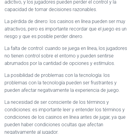
adictivo, y los jugadores pueden perder el control y la
capacidad de tomar decisiones razonables.
La pérdida de dinero: los casinos en línea pueden ser muy
atractivos, pero es importante recordar que el juego es un
riesgo y que es posible perder dinero.
La falta de control: cuando se juega en línea, los jugadores
no tienen control sobre el entorno y pueden sentirse
abrumados por la cantidad de opciones y estímulos.
La posibilidad de problemas con la tecnología: los
problemas con la tecnología pueden ser frustrantes y
pueden afectar negativamente la experiencia de juego.
La necesidad de ser consciente de los términos y
condiciones: es importante leer y entender los términos y
condiciones de los casinos en línea antes de jugar, ya que
pueden haber condiciones ocultas que afectan
negativamente al jugador.