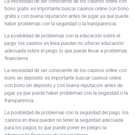
La necesidad de ser consciente de los casinos online con
bono gratis: es importante buscar casinos online con bono
gratis y con buena reputación antes de jugar, ya que puede
haber problemas con la seguridad o la transparencia.
La posibilidad de problemas con la educación sobre el
juego: los casinos en línea pueden no ofrecer educación
adecuada sobre el juego, lo que puede llevar a problemas
financieros.
La necesidad de ser consciente de los casinos online con
bono sin depósito: es importante buscar casinos online
con bono sin depósito y con buena reputación antes de
jugar, ya que puede haber problemas con la seguridad o la
transparencia.
La posibilidad de problemas con la seguridad del pago: los
casinos en línea pueden no tener la seguridad adecuada
para los pagos, lo que puede poner en peligro la