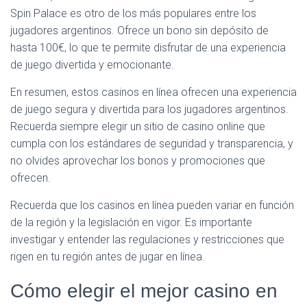
Spin Palace es otro de los más populares entre los
jugadores argentinos. Ofrece un bono sin depósito de
hasta 100€, lo que te permite disfrutar de una experiencia
de juego divertida y emocionante.
En resumen, estos casinos en línea ofrecen una experiencia
de juego segura y divertida para los jugadores argentinos.
Recuerda siempre elegir un sitio de casino online que
cumpla con los estándares de seguridad y transparencia, y
no olvides aprovechar los bonos y promociones que
ofrecen.
Recuerda que los casinos en línea pueden variar en función
de la región y la legislación en vigor. Es importante
investigar y entender las regulaciones y restricciones que
rigen en tu región antes de jugar en línea.
Cómo elegir el mejor casino en