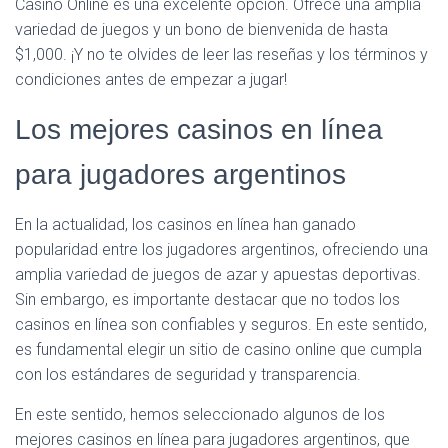
Casino Online es una excelente opción. Ofrece una amplia
variedad de juegos y un bono de bienvenida de hasta
$1,000. ¡Y no te olvides de leer las reseñas y los términos y
condiciones antes de empezar a jugar!
Los mejores casinos en línea
para jugadores argentinos
En la actualidad, los casinos en línea han ganado
popularidad entre los jugadores argentinos, ofreciendo una
amplia variedad de juegos de azar y apuestas deportivas.
Sin embargo, es importante destacar que no todos los
casinos en línea son confiables y seguros. En este sentido,
es fundamental elegir un sitio de casino online que cumpla
con los estándares de seguridad y transparencia.
En este sentido, hemos seleccionado algunos de los
mejores casinos en línea para jugadores argentinos, que