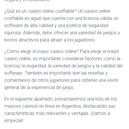
¿Qué es un casino online confiable? Un casino online
confiable es aquel que cuenta con una licencia válida, un
software de alta calidad y una política de seguridad
rigurosa. Además, debe ofrecer una variedad de juegos y
bonos atractivos para atraer a los jugadores.
¿Cómo elegir el mejor casino online? Para elegir el mejor
casino online, es importante considerar factores como la
licencia, la seguridad, la variedad de juegos y la calidad del
software. También es importante leer las reseñas y
comentarios de otros jugadores para obtener una visión
general de la experiencia de juego.
En el siguiente apartado, presentaremos una lista de los
mejores casinos en línea en Argentina, destacando sus
características más relevantes y ventajas. ¡Vamos a
empezar!