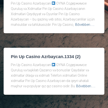
Pin Up Casino Azərbaycan
OYNA Содержимое
Quruluş və Xidmətlər Pin Up Casino Azərbaycanın
Xidmətləri Qeydiyyat və Oyunlar Pin Up Casino
Azərbaycan – bu qaziniş veb sitisi, Azərbaycanlılar üçün
məhsuldar və təhlükəsizdir. Pin Up Casino,
Bővebben...…
Pin Up Casino Azrbaycan.1334 (2)
Pin Up Casino Azərbaycan
OYNA Содержимое
Quruluş və təşkilatı Qazancı və bonuslar Qaydalar və
xidmətlər Əlaqə və xidməti Telefon xidmətləri Online
xidmətlər Pin Up Casino Azərbaycan-da qeyri-əhatəli
məşhur və populyar qız qız casino-sidir. Bu
Bővebben...…