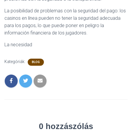
La posibilidad de problemas con la seguridad del pago: los
casinos en línea pueden no tener la seguridad adecuada
para los pagos, lo que puede poner en peligro la
información financiera de los jugadores.
La necesidad
Kategóriák:
BLOG
0 hozzászólás