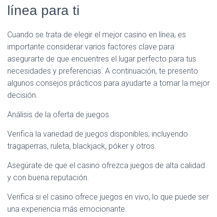
línea para ti
Cuando se trata de elegir el mejor casino en línea, es
importante considerar varios factores clave para
asegurarte de que encuentres el lugar perfecto para tus
necesidades y preferencias. A continuación, te presento
algunos consejos prácticos para ayudarte a tomar la mejor
decisión.
Análisis de la oferta de juegos
Verifica la variedad de juegos disponibles, incluyendo
tragaperras, ruleta, blackjack, póker y otros.
Asegúrate de que el casino ofrezca juegos de alta calidad
y con buena reputación.
Verifica si el casino ofrece juegos en vivo, lo que puede ser
una experiencia más emocionante.