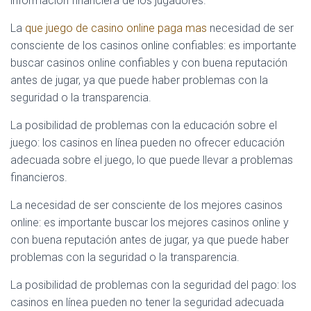
información financiera de los jugadores.
La
que juego de casino online paga mas
necesidad de ser
consciente de los casinos online confiables: es importante
buscar casinos online confiables y con buena reputación
antes de jugar, ya que puede haber problemas con la
seguridad o la transparencia.
La posibilidad de problemas con la educación sobre el
juego: los casinos en línea pueden no ofrecer educación
adecuada sobre el juego, lo que puede llevar a problemas
financieros.
La necesidad de ser consciente de los mejores casinos
online: es importante buscar los mejores casinos online y
con buena reputación antes de jugar, ya que puede haber
problemas con la seguridad o la transparencia.
La posibilidad de problemas con la seguridad del pago: los
casinos en línea pueden no tener la seguridad adecuada