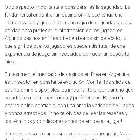
Otro aspecto importante a considerar es la seguridad. Es
fundamental encontrar un casino online que tenga una
licencia válida y que utilice tecnología de seguridad de alta
calidad para proteger la información de los jugadores.
Algunos casinos en línea ofrecen bonos sin depósito, lo
que significa que los jugadores pueden disfrutar de una
experiencia de juego sin necesidad de hacer un depósito
inicial.
En resumen, el mercado de casinos en línea en Argentina
es un sector en constante evolución. Con tantos sitios de
casino online disponibles, es importante encontrar uno que
se adapte a tus necesidades y preferencias. Busca un
casino online confiable, con una amplia variedad de juegos
y bonos atractivos. ¡Y no te olvides de leer las reseñas y
los términos y condiciones antes de empezar a jugar!
Si estás buscando un casino online con bono gratis, Mejor