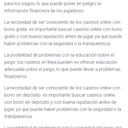
para los pagos, lo que puede poner en peligro la
información financiera de los jugadores.
La necesidad de ser consciente de los casinos online con
bono gratis: es importante buscar casinos online con bono
gratis y con buena reputación antes de jugar, ya que puede
haber problemas con la seguridad o la transparencia.
La posibilidad de problemas con la educación sobre el
juego: los casinos en línea pueden no ofrecer educación
adecuada sobre el juego, lo que puede llevar a problemas
financieros.
La necesidad de ser consciente de los casinos online con
bono sin depósito: es importante buscar casinos online
con bono sin depósito y con buena reputación antes de
jugar, ya que puede haber problemas con la seguridad o la
transparencia.
La posibilidad de problemas con la seguridad del pago: los