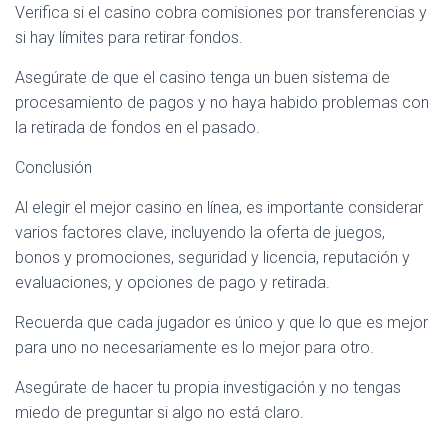
Verifica si el casino cobra comisiones por transferencias y
si hay límites para retirar fondos.
Asegúrate de que el casino tenga un buen sistema de
procesamiento de pagos y no haya habido problemas con
la retirada de fondos en el pasado.
Conclusión
Al elegir el mejor casino en línea, es importante considerar
varios factores clave, incluyendo la oferta de juegos,
bonos y promociones, seguridad y licencia, reputación y
evaluaciones, y opciones de pago y retirada.
Recuerda que cada jugador es único y que lo que es mejor
para uno no necesariamente es lo mejor para otro.
Asegúrate de hacer tu propia investigación y no tengas
miedo de preguntar si algo no está claro.