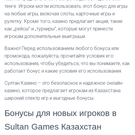
тенге. Игроки могли использовать этот бонус для игры
на любые игры, включая слоты, карточные игры и
рулетку. Кроме того, казино предлагает акции, такие
как „рейсы” и „турниры”, которые могут принести
игрокам дополнительные выигрыши.
Важно! Перед использованием любого бонуса или
промокода, пожалуйста, прочитайте условия его
использования, чтобы убедиться, что вы понимаете, как
работает бонус и какие условия его использования.
Султан Казино – это безопасное и надежное онлайн-
казино, которое предлагает игрокам из Казахстана
широкий спектр игр и выгодные бонусы.
Бонусы для новых игроков в
Sultan Games Казахстан