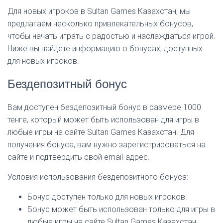
Для новых игроков в Sultan Games Казахстан, мы
предлагаем несколько привлекательных бонусов,
чтобы начать играть с радостью и наслаждаться игрой.
Ниже вы найдете информацию о бонусах, доступных
для новых игроков.
Бездепозитный бонус
Вам доступен бездепозитный бонус в размере 1000
тенге, который может быть использован для игры в
любые игры на сайте Sultan Games Казахстан. Для
получения бонуса, вам нужно зарегистрироваться на
сайте и подтвердить свой email-адрес.
Условия использования бездепозитного бонуса:
Бонус доступен только для новых игроков.
Бонус может быть использован только для игры в
любые игры на сайте Sultan Games Казахстан.