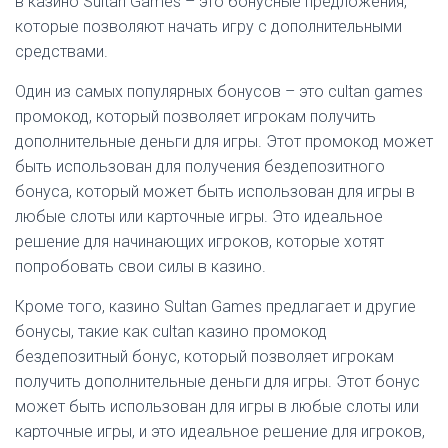
в казино Sultan Games – это бонусные предложения,
которые позволяют начать игру с дополнительными
средствами.
Один из самых популярных бонусов – это сultan games
промокод, который позволяет игрокам получить
дополнительные деньги для игры. Этот промокод может
быть использован для получения бездепозитного
бонуса, который может быть использован для игры в
любые слоты или карточные игры. Это идеальное
решение для начинающих игроков, которые хотят
попробовать свои силы в казино.
Кроме того, казино Sultan Games предлагает и другие
бонусы, такие как сultan казино промокод
бездепозитный бонус, который позволяет игрокам
получить дополнительные деньги для игры. Этот бонус
может быть использован для игры в любые слоты или
карточные игры, и это идеальное решение для игроков,