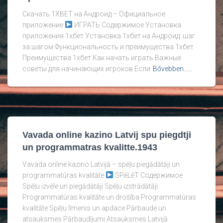
Скачать 1XBET на Андроид – Официальное
приложение
ИГРАТЬ Содержимое Установка
приложения 1хбет Установка 1хбет на Андроид: шаг
за шагом Функциональность и преимущества 1хбет
Преимущества 1хбет Как начать играть Важные
советы для начинающих игроков Если
Bővebben...…
Vavada online kazino Latvij spu piegdtji
un programmatras kvalitte.1943
Vavada online kazino Latvijā – spēļu piegādātāji un
programmatūras kvalitāte
SPēLēT Содержимое
Spēļu izvēle un piegādātāji Spēļu izstrādātāji
Programmatūras kvalitāte un drošība Programmatūras
kvalitāte Spēļu līmenis un apdace Pārbaude un
atsauksmes Pārbaudījumi Atsauksmes Latvijā