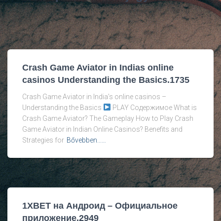
Crash Game Aviator in Indias online
casinos Understanding the Basics.1735
Crash Game Aviator in India’s online casinos –
Understanding the Basics
PLAY Содержимое What is
Crash Game Aviator? The Gameplay How to Play Crash
Game Aviator in Indian Online Casinos? Benefits and
Strategies for
Bővebben...…
1XBET на Андроид – Официальное
приложение.2949