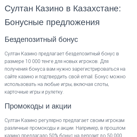
Султан Казино в Казахстане:
Бонусные предложения
Бездепозитный бонус
Султан Казино предлагает бездепозитный бонус в
размере 10 000 тенге для новых игроков. Для
получения бонуса вам нужно зарегистрироваться на
сайте казино и подтвердить свой email. Бонус можно
использовать на любые игры, включая слоты,
карточные игры и рулетку.
Промокоды и акции
Султан Казино регулярно предлагает своим игрокам
различные промокоды и акции. Например, в прошлом
казино предлагало 50% бонус на депозит до 50 000