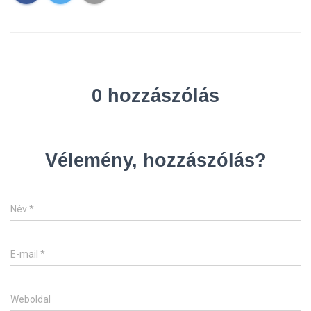
0 hozzászólás
Vélemény, hozzászólás?
Név
*
E-mail
*
Weboldal