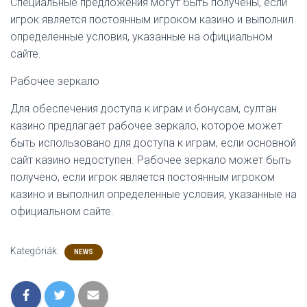
Специальные предложения могут быть получены, если
игрок является постоянным игроком казино и выполнил
определенные условия, указанные на официальном
сайте.
Рабочее зеркало
Для обеспечения доступа к играм и бонусам, султан
казино предлагает рабочее зеркало, которое может
быть использовано для доступа к играм, если основной
сайт казино недоступен. Рабочее зеркало может быть
получено, если игрок является постоянным игроком
казино и выполнил определенные условия, указанные на
официальном сайте.
Kategóriák:
NEWS