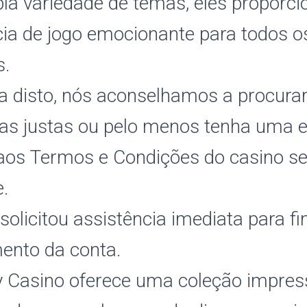
a variedade de temas, eles propor
ia de jogo emocionante para todos os
s.
a disto, nós aconselhamos a procura
as justas ou pelo menos tenha uma e
aos Termos e Condições do casino se 
e.
solicitou assistência imediata para fin
ento da conta.
 Casino oferece uma coleção impres