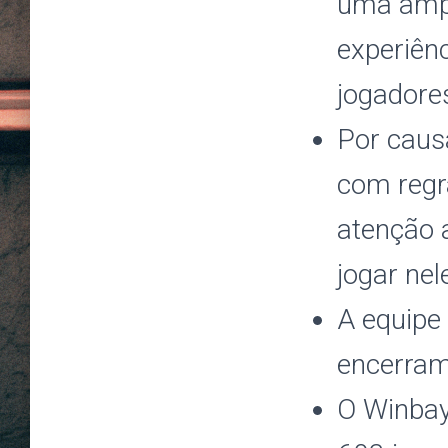
uma ampl
experiênc
jogadore
Por caus
com regr
atenção 
jogar nel
A equipe 
encerram
O Winbay