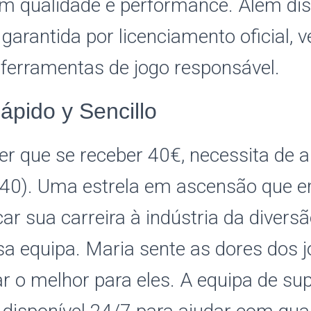
 qualidade e performance. Além dis
garantida por licenciamento oficial, v
 ferramentas de jogo responsável.
ápido y Sencillo
zer que se receber 40€, necessita de 
40). Uma estrela em ascensão que 
car sua carreira à indústria da divers
sa equipa. Maria sente as dores dos 
ar o melhor para eles. A equipa de su