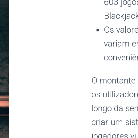
603 jogo
Blackjack
Os valor
variam en
conveniê
O montante 
os utilizad
longo da sem
criar um sis
jogadores vu