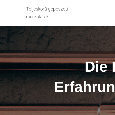
Teljeskörű gépészeti
munkálatok
Die 
Erfahru