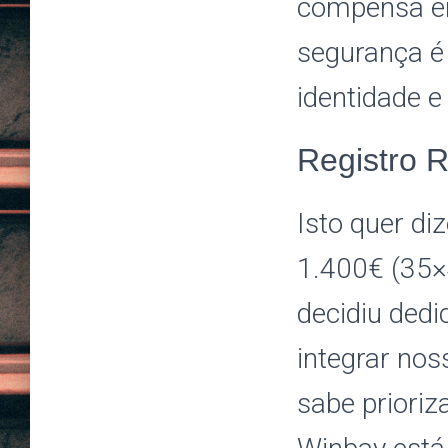
compensa em
segurança é 
identidade e
Registro R
Isto quer di
1.400€ (35×
decidiu dedi
integrar nos
sabe prioriz