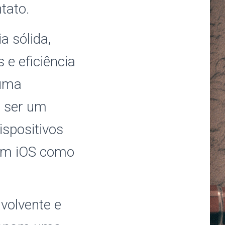
tato.
a sólida,
 e eficiência
 uma
e ser um
ispositivos
 em iOS como
volvente e