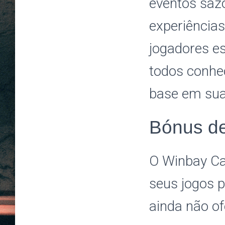
eventos sazo
experiências
jogadores es
todos conhe
base em sua
Bónus de
O Winbay Cas
seus jogos p
ainda não of