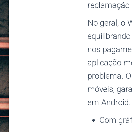
reclamação 
No geral, o 
equilibrando
nos pagamen
aplicação mó
problema. O 
móveis, gar
em Android.
Com gráf