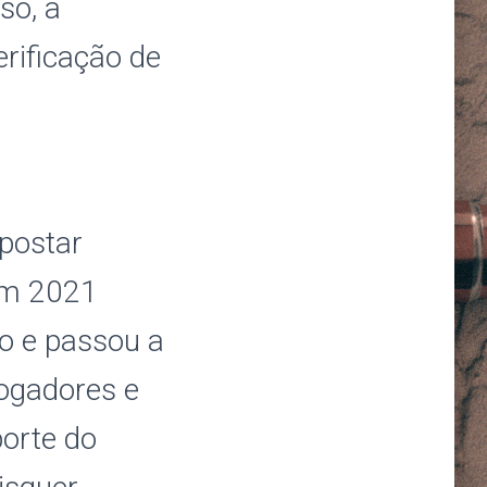
so, a
erificação de
apostar
em 2021
ão e passou a
jogadores e
porte do