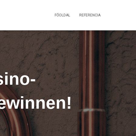
FŐOLDAL
REFERENCIA
sino-
ewinnen!