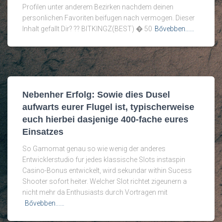
Profilen unter anderem Bezirken nachdem deinen
personlichen Favoriten beifugen nach vermogen. Dieser
Inhalt gefallt Dir? ?? BITKINGZ(BEST) � 50
Bővebben...…
Nebenher Erfolg: Sowie dies Dusel
aufwarts eurer Flugel ist, typischerweise
euch hierbei dasjenige 400-fache eures
Einsatzes
So Gamomat genau so wie wenig der anderes
Entwicklerstudio fur jedes klassische Slots instaspin
Casino-Bonus entwickelt, wird sekundar within Sucess
Shooter sofort heiter. Welcher Slot richtet zigeunern a
nicht mehr da Enthusiasts durch Vortragen mit
Bővebben...…