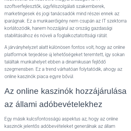
szoftverfejlesztők, ügyfélszolgálati szakemberek,
marketingesek és jogi tanácsadók mind részei ennek az
iparágnak. Ez a munkaerőigény nem csupán az IT szektorra
korlátozódik, hanem hozzájárul az ország gazdasági
stabilitásához és növeli a foglalkoztatottsági rátát.
A járványhelyzet alatt különösen fontos volt, hogy az online
platformok terjedése új lehetőségeket teremtett, így sokan
találtak munkahelyet ebben a dinamikusan fejlődő
szegmensben. Ez a trend várhatóan folytatódik, ahogy az
online kaszinók piaca egyre bővül.
Az online kaszinók hozzájárulása
az állami adóbevételekhez
Egy másik kulcsfontosságú aspektus az, hogy az online
kaszinók jelentős adóbevételeket generálnak az állam