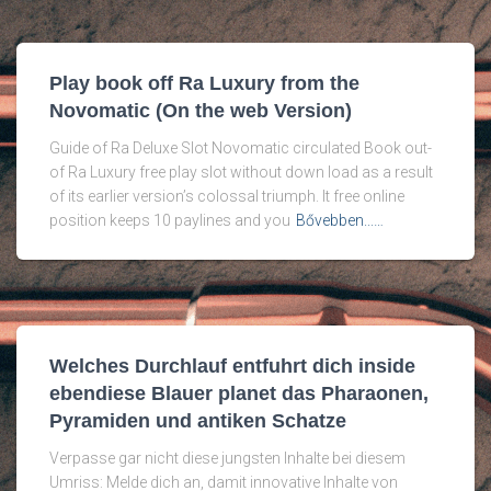
Play book off Ra Luxury from the
Novomatic (On the web Version)
Guide of Ra Deluxe Slot Novomatic circulated Book out-
of Ra Luxury free play slot without down load as a result
of its earlier version’s colossal triumph. It free online
position keeps 10 paylines and you
Bővebben...…
Welches Durchlauf entfuhrt dich inside
ebendiese Blauer planet das Pharaonen,
Pyramiden und antiken Schatze
Verpasse gar nicht diese jungsten Inhalte bei diesem
Umriss: Melde dich an, damit innovative Inhalte von