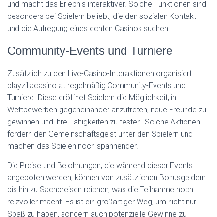
und macht das Erlebnis interaktiver. Solche Funktionen sind
besonders bei Spielern beliebt, die den sozialen Kontakt
und die Aufregung eines echten Casinos suchen.
Community-Events und Turniere
Zusätzlich zu den Live-Casino-Interaktionen organisiert
playzillacasino.at regelmäßig Community-Events und
Turniere. Diese eröffnet Spielern die Möglichkeit, in
Wettbewerben gegeneinander anzutreten, neue Freunde zu
gewinnen und ihre Fähigkeiten zu testen. Solche Aktionen
fördern den Gemeinschaftsgeist unter den Spielern und
machen das Spielen noch spannender.
Die Preise und Belohnungen, die während dieser Events
angeboten werden, können von zusätzlichen Bonusgeldern
bis hin zu Sachpreisen reichen, was die Teilnahme noch
reizvoller macht. Es ist ein großartiger Weg, um nicht nur
Spaß zu haben, sondern auch potenzielle Gewinne zu