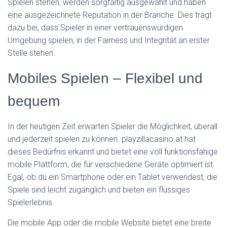
Spielen stehen, werden sorgfältig ausgewählt und haben
eine ausgezeichnete Reputation in der Branche. Dies trägt
dazu bei, dass Spieler in einer vertrauenswürdigen
Umgebung spielen, in der Fairness und Integrität an erster
Stelle stehen.
Mobiles Spielen – Flexibel und
bequem
In der heutigen Zeit erwarten Spieler die Möglichkeit, überall
und jederzeit spielen zu können. playzillacasino.at hat
dieses Bedürfnis erkannt und bietet eine voll funktionsfähige
mobile Plattform, die für verschiedene Geräte optimiert ist.
Egal, ob du ein Smartphone oder ein Tablet verwendest, die
Spiele sind leicht zugänglich und bieten ein flüssiges
Spielerlebnis.
Die mobile App oder die mobile Website bietet eine breite