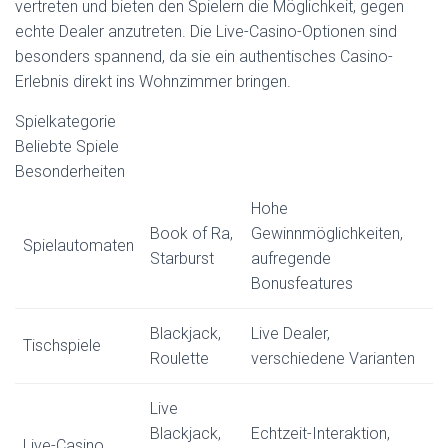
vertreten und bieten den Spielern die Möglichkeit, gegen
echte Dealer anzutreten. Die Live-Casino-Optionen sind
besonders spannend, da sie ein authentisches Casino-
Erlebnis direkt ins Wohnzimmer bringen.
Spielkategorie
Beliebte Spiele
Besonderheiten
Hohe
Book of Ra,
Gewinnmöglichkeiten,
Spielautomaten
Starburst
aufregende
Bonusfeatures
Blackjack,
Live Dealer,
Tischspiele
Roulette
verschiedene Varianten
Live
Blackjack,
Echtzeit-Interaktion,
Live-Casino