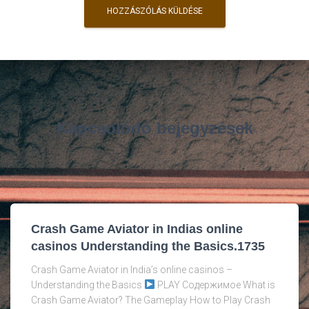
Kapcsolódó bejegyzések
Crash Game Aviator in Indias online
casinos Understanding the Basics.1735
Crash Game Aviator in India’s online casinos –
Understanding the Basics
PLAY Содержимое What is
Crash Game Aviator? The Gameplay How to Play Crash