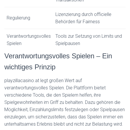
Lizenzierung durch officielle
Regulierung
Behörden für Fairness
Verantwortungsvolles
Tools zur Setzung von Limits und
Spielen
Spielpausen
Verantwortungsvolles Spielen – Ein
wichtiges Prinzip
playzillacasino.at legt großen Wert auf
verantwortungsvolles Spielen. Die Plattform bietet
verschiedene Tools, die den Spielern helfen, ihre
Spielgewohnheiten im Griff zu behalten. Dazu gehören die
Möglichkeit, Einzahlungslimits festzulegen oder Spielpausen
einzulegen, um sicherzustellen, dass das Spielen immer ein
unterhaltsames Erlebnis bleibt und nicht zur Belastung wird.