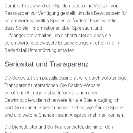
Darüber hinaus wird den Spielern auch eine Vielzahl von
Ressourcen zur Verfügung gestellt, um das Bewusstsein für
verantwortungsvolles Spielen zu fördern. Es ist wichtig,
dass Spieler Informationen über Spielsucht und
Hilfeangebote erhalten, um sicherzustellen, dass sie
verantwortungsbewusste Entscheidungen treffen und im
Bedarfsfall Unterstützung erhalten.
Seriosität und Transparenz
Die Seriosität von playzillacasino.at wird durch vollständige
Transparenz unterstrichen. Die Casino-Website
veröffentlicht regelmäßig Informationen über
Gewinnquoten, die mittlerweile für alle Spiele zugänglich
sind. So können Spieler nachvollziehen, wie fair die Spiele
sind und welche Chancen sie in Anspruch nehmen können.
Die Dienstleister und Softwareanbieter, die hinter den