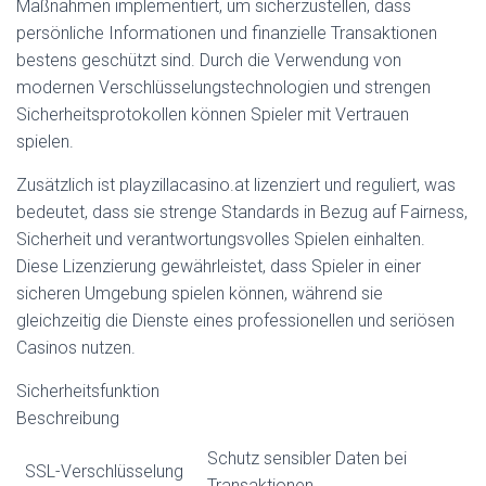
Maßnahmen implementiert, um sicherzustellen, dass
persönliche Informationen und finanzielle Transaktionen
bestens geschützt sind. Durch die Verwendung von
modernen Verschlüsselungstechnologien und strengen
Sicherheitsprotokollen können Spieler mit Vertrauen
spielen.
Zusätzlich ist playzillacasino.at lizenziert und reguliert, was
bedeutet, dass sie strenge Standards in Bezug auf Fairness,
Sicherheit und verantwortungsvolles Spielen einhalten.
Diese Lizenzierung gewährleistet, dass Spieler in einer
sicheren Umgebung spielen können, während sie
gleichzeitig die Dienste eines professionellen und seriösen
Casinos nutzen.
Sicherheitsfunktion
Beschreibung
Schutz sensibler Daten bei
SSL-Verschlüsselung
Transaktionen