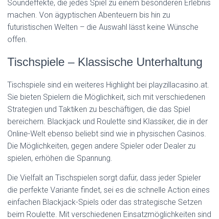
Soundeffekte, die jedes Spiel zu einem besonderen Erlebnis
machen. Von ägyptischen Abenteuern bis hin zu
futuristischen Welten – die Auswahl lässt keine Wünsche
offen.
Tischspiele – Klassische Unterhaltung
Tischspiele sind ein weiteres Highlight bei playzillacasino.at.
Sie bieten Spielern die Möglichkeit, sich mit verschiedenen
Strategien und Taktiken zu beschäftigen, die das Spiel
bereichern. Blackjack und Roulette sind Klassiker, die in der
Online-Welt ebenso beliebt sind wie in physischen Casinos.
Die Möglichkeiten, gegen andere Spieler oder Dealer zu
spielen, erhöhen die Spannung.
Die Vielfalt an Tischspielen sorgt dafür, dass jeder Spieler
die perfekte Variante findet, sei es die schnelle Action eines
einfachen Blackjack-Spiels oder das strategische Setzen
beim Roulette. Mit verschiedenen Einsatzmöglichkeiten sind