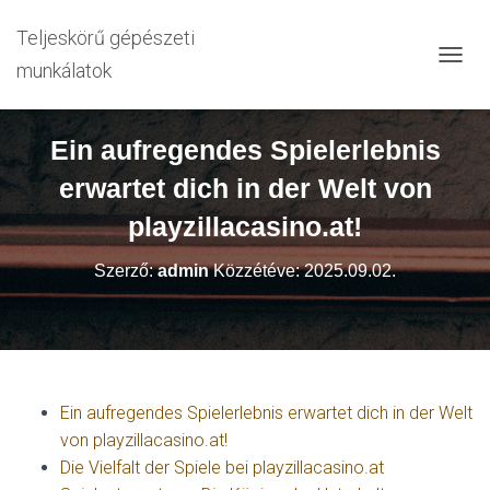
Teljeskörű gépészeti
munkálatok
N
A
V
I
Ein aufregendes Spielerlebnis
G
Á
erwartet dich in der Welt von
C
I
playzillacasino.at!
Ó
B
Szerző:
admin
Közzétéve:
2025.09.02.
E
-
/
K
I
K
A
Ein aufregendes Spielerlebnis erwartet dich in der Welt
P
von playzillacasino.at!
C
Die Vielfalt der Spiele bei playzillacasino.at
S
O