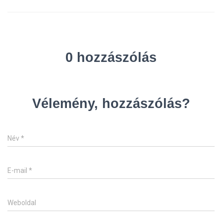
0 hozzászólás
Vélemény, hozzászólás?
Név
*
E-mail
*
Weboldal