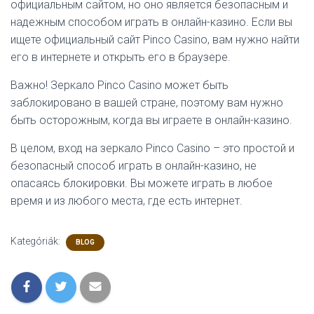
официальным сайтом, но оно является безопасным и
надежным способом играть в онлайн-казино. Если вы
ищете официальный сайт Pinco Casino, вам нужно найти
его в интернете и открыть его в браузере.
Важно! Зеркало Pinco Casino может быть
заблокировано в вашей стране, поэтому вам нужно
быть осторожным, когда вы играете в онлайн-казино.
В целом, вход на зеркало Pinco Casino – это простой и
безопасный способ играть в онлайн-казино, не
опасаясь блокировки. Вы можете играть в любое
время и из любого места, где есть интернет.
Kategóriák:
BLOG