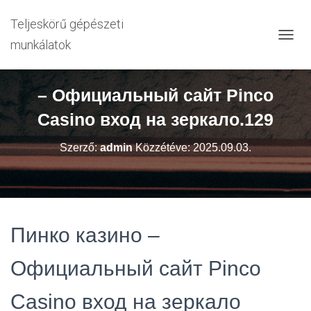
Teljeskörű gépészeti
munkálatok
N
A
V
I
– Официальный сайт Pinco
G
Á
Casino вход на зеркало.129
C
I
Szerző:
admin
Közzétéve:
2025.09.03.
Ó
B
E
-
/
K
Пинко казино –
I
K
A
Официальный сайт Pinco
P
C
Casino вход на зеркало
S
O