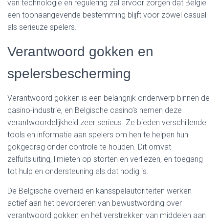
van technologie en regulering zal ervoor zorgen dat België
een toonaangevende bestemming blijft voor zowel casual
als serieuze spelers.
Verantwoord gokken en
spelersbescherming
Verantwoord gokken is een belangrijk onderwerp binnen de
casino-industrie, en Belgische casino’s nemen deze
verantwoordelijkheid zeer serieus. Ze bieden verschillende
tools en informatie aan spelers om hen te helpen hun
gokgedrag onder controle te houden. Dit omvat
zelfuitsluiting, limieten op storten en verliezen, en toegang
tot hulp en ondersteuning als dat nodig is.
De Belgische overheid en kansspelautoriteiten werken
actief aan het bevorderen van bewustwording over
verantwoord gokken en het verstrekken van middelen aan