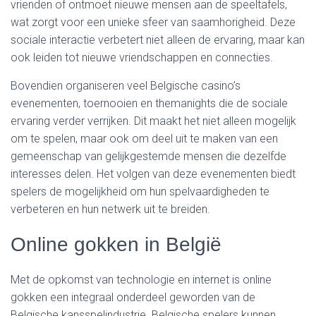
vrienden of ontmoet nieuwe mensen aan de speeltafels,
wat zorgt voor een unieke sfeer van saamhorigheid. Deze
sociale interactie verbetert niet alleen de ervaring, maar kan
ook leiden tot nieuwe vriendschappen en connecties.
Bovendien organiseren veel Belgische casino’s
evenementen, toernooien en themanights die de sociale
ervaring verder verrijken. Dit maakt het niet alleen mogelijk
om te spelen, maar ook om deel uit te maken van een
gemeenschap van gelijkgestemde mensen die dezelfde
interesses delen. Het volgen van deze evenementen biedt
spelers de mogelijkheid om hun spelvaardigheden te
verbeteren en hun netwerk uit te breiden.
Online gokken in België
Met de opkomst van technologie en internet is online
gokken een integraal onderdeel geworden van de
Belgische kansspelindustrie. Belgische spelers kunnen