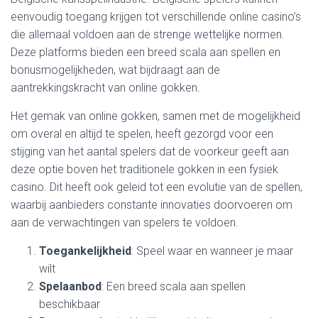
eenvoudig toegang krijgen tot verschillende online casino’s
die allemaal voldoen aan de strenge wettelijke normen.
Deze platforms bieden een breed scala aan spellen en
bonusmogelijkheden, wat bijdraagt aan de
aantrekkingskracht van online gokken.
Het gemak van online gokken, samen met de mogelijkheid
om overal en altijd te spelen, heeft gezorgd voor een
stijging van het aantal spelers dat de voorkeur geeft aan
deze optie boven het traditionele gokken in een fysiek
casino. Dit heeft ook geleid tot een evolutie van de spellen,
waarbij aanbieders constante innovaties doorvoeren om
aan de verwachtingen van spelers te voldoen.
Toegankelijkheid
: Speel waar en wanneer je maar
wilt
Spelaanbod
: Een breed scala aan spellen
beschikbaar