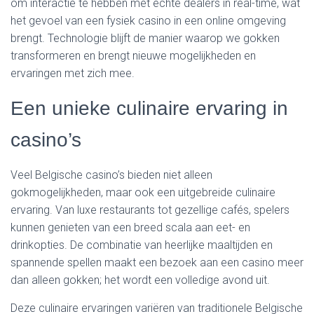
om interactie te hebben met echte dealers in real-time, wat
het gevoel van een fysiek casino in een online omgeving
brengt. Technologie blijft de manier waarop we gokken
transformeren en brengt nieuwe mogelijkheden en
ervaringen met zich mee.
Een unieke culinaire ervaring in
casino’s
Veel Belgische casino’s bieden niet alleen
gokmogelijkheden, maar ook een uitgebreide culinaire
ervaring. Van luxe restaurants tot gezellige cafés, spelers
kunnen genieten van een breed scala aan eet- en
drinkopties. De combinatie van heerlijke maaltijden en
spannende spellen maakt een bezoek aan een casino meer
dan alleen gokken; het wordt een volledige avond uit.
Deze culinaire ervaringen variëren van traditionele Belgische