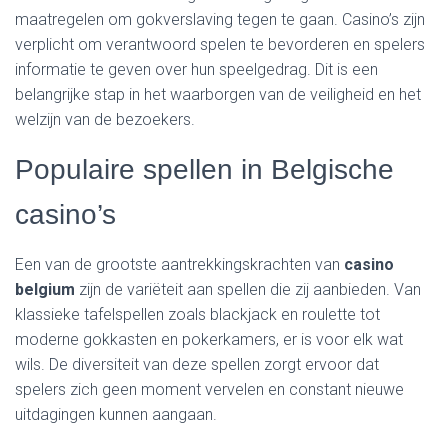
maatregelen om gokverslaving tegen te gaan. Casino’s zijn
verplicht om verantwoord spelen te bevorderen en spelers
informatie te geven over hun speelgedrag. Dit is een
belangrijke stap in het waarborgen van de veiligheid en het
welzijn van de bezoekers.
Populaire spellen in Belgische
casino’s
Een van de grootste aantrekkingskrachten van
casino
belgium
zijn de variëteit aan spellen die zij aanbieden. Van
klassieke tafelspellen zoals blackjack en roulette tot
moderne gokkasten en pokerkamers, er is voor elk wat
wils. De diversiteit van deze spellen zorgt ervoor dat
spelers zich geen moment vervelen en constant nieuwe
uitdagingen kunnen aangaan.