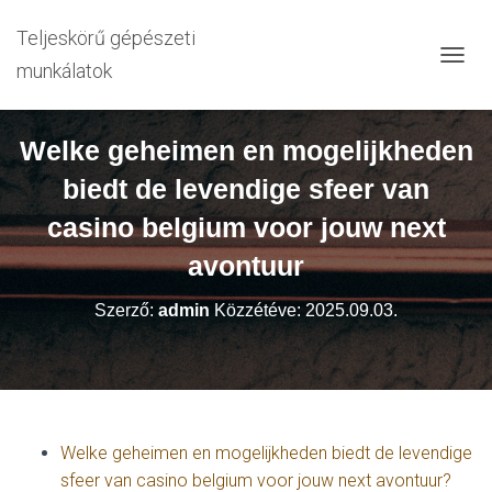
Teljeskörű gépészeti
munkálatok
N
A
V
I
Welke geheimen en mogelijkheden
G
Á
biedt de levendige sfeer van
C
I
casino belgium voor jouw next
Ó
avontuur
B
E
-
Szerző:
admin
Közzétéve:
2025.09.03.
/
K
I
K
A
P
C
Welke geheimen en mogelijkheden biedt de levendige
S
sfeer van casino belgium voor jouw next avontuur?
O