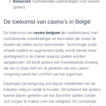
Bonussen
: Aantrekkelijke aanbiedingen voor nieuwe
spelers
De toekomst van casino’s in België
De toekomst van
casino belgium
lijkt veelbelovend, met
voortdurende ontwikkelingen en innovaties die zowel de
fysieke als online sector beïnvloeden. Technologie zoals
virtuele realiteit en augmented reality wordt steeds meer
geïntegreerd in de manier waarop spellen worden
aangeboden. Dit biedt spelers een meeslepende ervaring
die hen in staat stelt om te genieten van een casino-
omgeving vanuit het comfort van hun eigen huis.
Daarnaast zal wetgeving zich blijven ontwikkelen om de
industrie veilig en eerlijk te houden. Dit betekent dat spelers
kunnen blijven genieten van hun favoriete spellen zonder
zich zorgen te maken over hun veiligheid. De combinatie