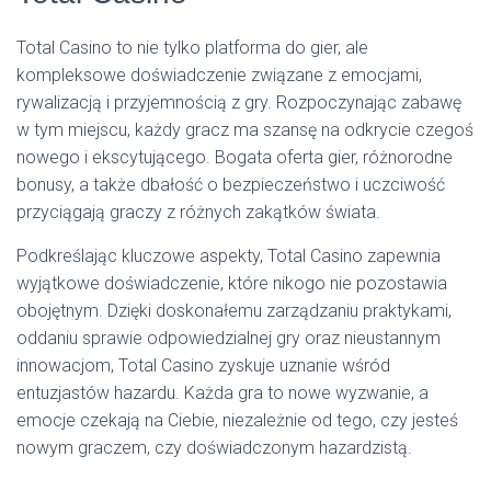
Total Casino to nie tylko platforma do gier, ale
kompleksowe doświadczenie związane z emocjami,
rywalizacją i przyjemnością z gry. Rozpoczynając zabawę
w tym miejscu, każdy gracz ma szansę na odkrycie czegoś
nowego i ekscytującego. Bogata oferta gier, różnorodne
bonusy, a także dbałość o bezpieczeństwo i uczciwość
przyciągają graczy z różnych zakątków świata.
Podkreślając kluczowe aspekty, Total Casino zapewnia
wyjątkowe doświadczenie, które nikogo nie pozostawia
obojętnym. Dzięki doskonałemu zarządzaniu praktykami,
oddaniu sprawie odpowiedzialnej gry oraz nieustannym
innowacjom, Total Casino zyskuje uznanie wśród
entuzjastów hazardu. Każda gra to nowe wyzwanie, a
emocje czekają na Ciebie, niezależnie od tego, czy jesteś
nowym graczem, czy doświadczonym hazardzistą.