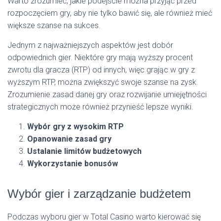
Warto zrozumieć, jakie podejście można przyjąć przed
rozpoczęciem gry, aby nie tylko bawić się, ale również mieć
większe szanse na sukces.
Jednym z najważniejszych aspektów jest dobór
odpowiednich gier. Niektóre gry mają wyższy procent
zwrotu dla gracza (RTP) od innych, więc grając w gry z
wyższym RTP, można zwiększyć swoje szanse na zysk.
Zrozumienie zasad danej gry oraz rozwijanie umiejętności
strategicznych może również przynieść lepsze wyniki.
Wybór gry z wysokim RTP
Opanowanie zasad gry
Ustalanie limitów budżetowych
Wykorzystanie bonusów
Wybór gier i zarządzanie budżetem
Podczas wyboru gier w Total Casino warto kierować się