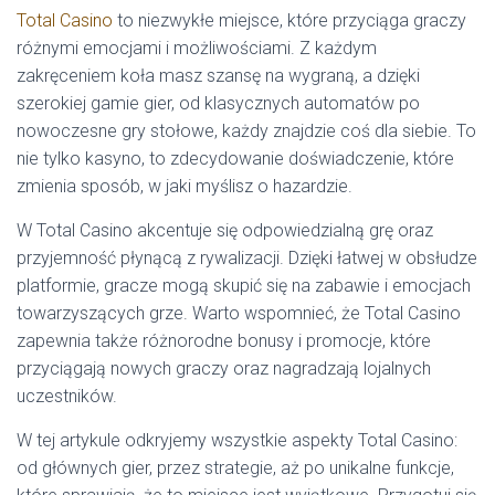
Total Casino
to niezwykłe miejsce, które przyciąga graczy
różnymi emocjami i możliwościami. Z każdym
zakręceniem koła masz szansę na wygraną, a dzięki
szerokiej gamie gier, od klasycznych automatów po
nowoczesne gry stołowe, każdy znajdzie coś dla siebie. To
nie tylko kasyno, to zdecydowanie doświadczenie, które
zmienia sposób, w jaki myślisz o hazardzie.
W Total Casino akcentuje się odpowiedzialną grę oraz
przyjemność płynącą z rywalizacji. Dzięki łatwej w obsłudze
platformie, gracze mogą skupić się na zabawie i emocjach
towarzyszących grze. Warto wspomnieć, że Total Casino
zapewnia także różnorodne bonusy i promocje, które
przyciągają nowych graczy oraz nagradzają lojalnych
uczestników.
W tej artykule odkryjemy wszystkie aspekty Total Casino:
od głównych gier, przez strategie, aż po unikalne funkcje,