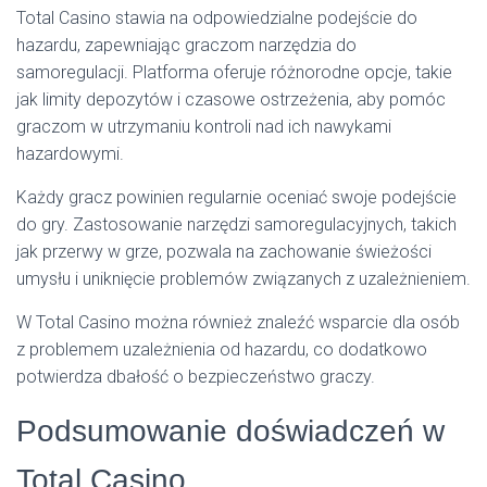
Total Casino stawia na odpowiedzialne podejście do
hazardu, zapewniając graczom narzędzia do
samoregulacji. Platforma oferuje różnorodne opcje, takie
jak limity depozytów i czasowe ostrzeżenia, aby pomóc
graczom w utrzymaniu kontroli nad ich nawykami
hazardowymi.
Każdy gracz powinien regularnie oceniać swoje podejście
do gry. Zastosowanie narzędzi samoregulacyjnych, takich
jak przerwy w grze, pozwala na zachowanie świeżości
umysłu i uniknięcie problemów związanych z uzależnieniem.
W Total Casino można również znaleźć wsparcie dla osób
z problemem uzależnienia od hazardu, co dodatkowo
potwierdza dbałość o bezpieczeństwo graczy.
Podsumowanie doświadczeń w
Total Casino