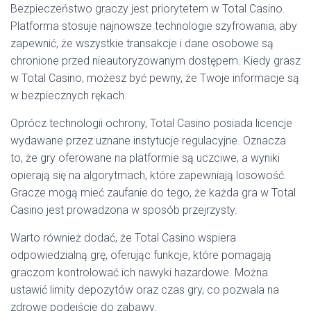
Bezpieczeństwo graczy jest priorytetem w Total Casino.
Platforma stosuje najnowsze technologie szyfrowania, aby
zapewnić, że wszystkie transakcje i dane osobowe są
chronione przed nieautoryzowanym dostępem. Kiedy grasz
w Total Casino, możesz być pewny, że Twoje informacje są
w bezpiecznych rękach.
Oprócz technologii ochrony, Total Casino posiada licencje
wydawane przez uznane instytucje regulacyjne. Oznacza
to, że gry oferowane na platformie są uczciwe, a wyniki
opierają się na algorytmach, które zapewniają losowość.
Gracze mogą mieć zaufanie do tego, że każda gra w Total
Casino jest prowadzona w sposób przejrzysty.
Warto również dodać, że Total Casino wspiera
odpowiedzialną grę, oferując funkcje, które pomagają
graczom kontrolować ich nawyki hazardowe. Można
ustawić limity depozytów oraz czas gry, co pozwala na
zdrowe podejście do zabawy.