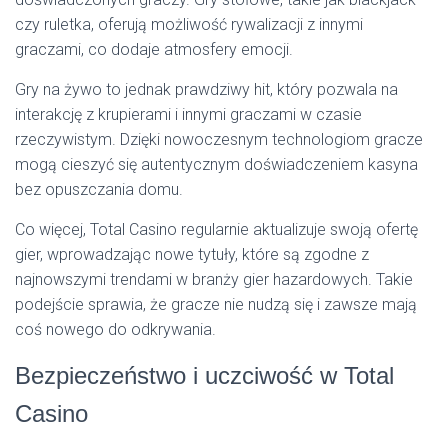
czy ruletka, oferują możliwość rywalizacji z innymi
graczami, co dodaje atmosfery emocji.
Gry na żywo to jednak prawdziwy hit, który pozwala na
interakcję z krupierami i innymi graczami w czasie
rzeczywistym. Dzięki nowoczesnym technologiom gracze
mogą cieszyć się autentycznym doświadczeniem kasyna
bez opuszczania domu.
Co więcej, Total Casino regularnie aktualizuje swoją ofertę
gier, wprowadzając nowe tytuły, które są zgodne z
najnowszymi trendami w branży gier hazardowych. Takie
podejście sprawia, że gracze nie nudzą się i zawsze mają
coś nowego do odkrywania.
Bezpieczeństwo i uczciwość w Total
Casino