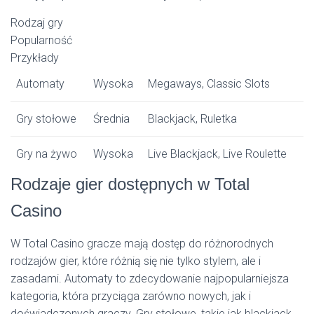
Rodzaj gry
Popularność
Przykłady
Automaty
Wysoka
Megaways, Classic Slots
Gry stołowe
Średnia
Blackjack, Ruletka
Gry na żywo
Wysoka
Live Blackjack, Live Roulette
Rodzaje gier dostępnych w Total
Casino
W Total Casino gracze mają dostęp do różnorodnych
rodzajów gier, które różnią się nie tylko stylem, ale i
zasadami. Automaty to zdecydowanie najpopularniejsza
kategoria, która przyciąga zarówno nowych, jak i
doświadczonych graczy. Gry stołowe, takie jak blackjack