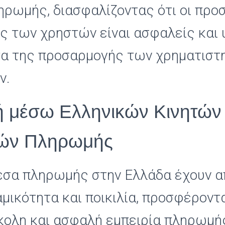
ηρωμής, διασφαλίζοντας ότι οι προ
ς των χρηστών είναι ασφαλείς και 
τα της προσαρμογής των χρηματιστ
ν.
 μέσω Ελληνικών Κινητών
ών Πληρωμής
μέσα πληρωμής στην Ελλάδα έχουν α
μικότητα και ποικιλία, προσφέροντ
κολη και ασφαλή εμπειρία πληρωμής