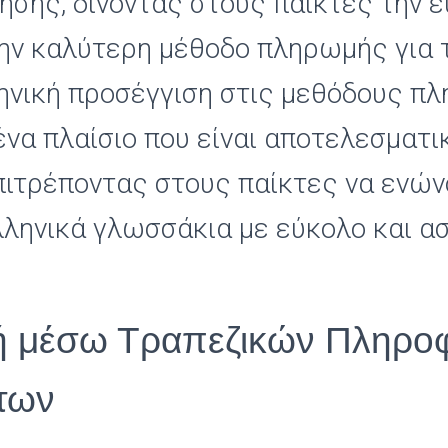
σης, δίνοντας στους παίκτες την ε
ην καλύτερη μέθοδο πληρωμής για τ
ληνική προσέγγιση στις μεθόδους π
ένα πλαίσιο που είναι αποτελεσματι
ιτρέποντας στους παίκτες να ενών
λληνικά γλωσσάκια με εύκολο και 
 μέσω Τραπεζικών Πληρο
των