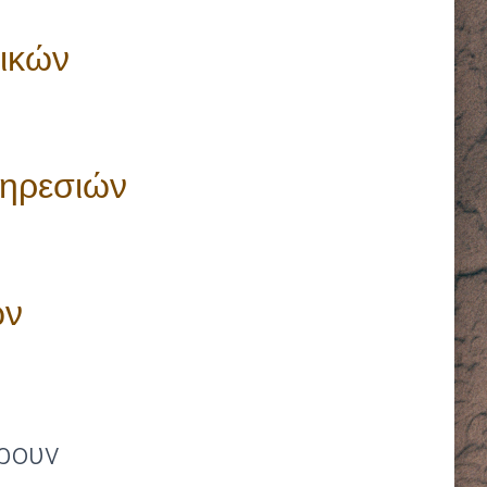
ικών
ηρεσιών
ων
ρουν