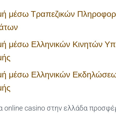
ή μέσω Τραπεζικών Πληροφορ
άτων
ή μέσω Ελληνικών Κινητών Υπ
μής
ή μέσω Ελληνικών Εκδηλώσε
μής
 online casino στην ελλάδα προσφέ