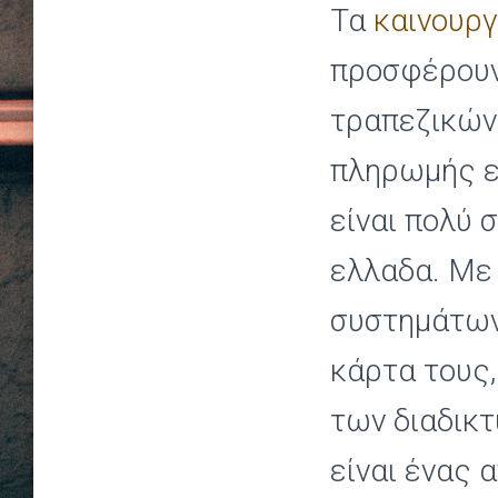
Τα
καινουργ
προσφέρουν
τραπεζικών
πληρωμής εί
είναι πολύ 
ελλαδα. Με
συστημάτων
κάρτα τους,
των διαδικ
είναι ένας 