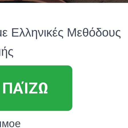
με Ελληνικές Μεθόδους
ής
ΠΑΊΖΩ
имое