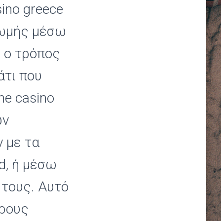
sino greece
ρωμής μέσω
 ο τρόπος
άτι που
ne casino
ών
 με τα
d, ή μέσω
τους. Αυτό
ερους