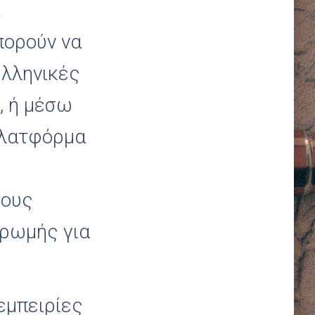
πορούν να
ελληνικές
, ή μέσω
Πλατφόρμα
τους
ηρωμής για
 εμπειρίες