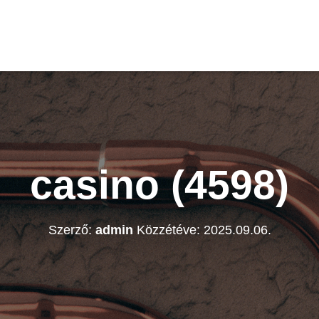
casino (4598)
Szerző:
admin
Közzétéve:
2025.09.06.