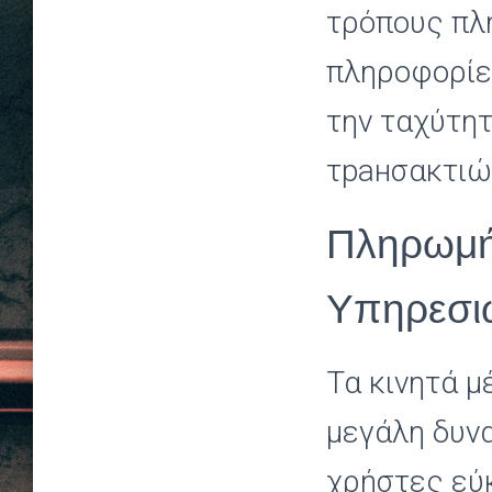
τρόπους πλ
πληροφορίε
την ταχύτη
τранσακτιώ
Πληρωμή
Υπηρεσι
Τα κινητά 
μεγάλη δυνα
χρήστες εύ