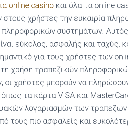
ια online casino
και όλα τα online ca
 στους χρήστες την ευκαιρία πλη
 πληροφορικών συστημάτων. Αυτός
ναι εύκολος, ασφαλής και ταχύς, κ
σημαντικό για τους χρήστες των onli
 τη χρήση τραπεζικών πληροφορικ
, οι χρήστες μπορούν να πληρώσουν
 όπως τα κάρτα VISA και MasterCar
τυακών λογαριασμών των τραπεζών 
από τους πιο ασφαλείς και ευκολότ