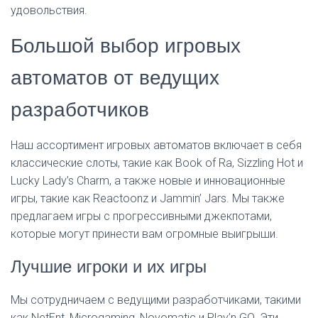
удовольствия.
Большой выбор игровых
автоматов от ведущих
разработчиков
Наш ассортимент игровых автоматов включает в себя
классические слоты, такие как Book of Ra, Sizzling Hot и
Lucky Lady’s Charm, а также новые и инновационные
игры, такие как Reactoonz и Jammin’ Jars. Мы также
предлагаем игры с прогрессивными джекпотами,
которые могут принести вам огромные выигрыши.
Лучшие игроки и их игры
Мы сотрудничаем с ведущими разработчиками, такими
как NetEnt, Microgaming, Novomatic и Play’n GO. Эти