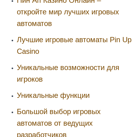
Пин Ап Казино Онлайн –
откройте мир лучших игровых
автоматов
Лучшие игровые автоматы Pin Up
Casino
Уникальные возможности для
игроков
Уникальные функции
Большой выбор игровых
автоматов от ведущих
разработчиков