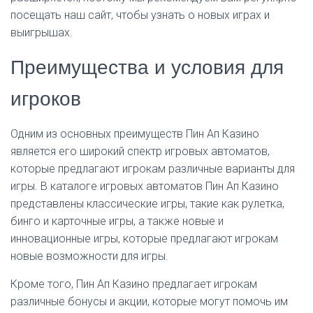
посещать наш сайт, чтобы узнать о новых играх и
выигрышах.
Преимущества и условия для
игроков
Одним из основных преимуществ Пин Ап Казино
является его широкий спектр игровых автоматов,
которые предлагают игрокам различные варианты для
игры. В каталоге игровых автоматов Пин Ап Казино
представлены классические игры, такие как рулетка,
бинго и карточные игры, а также новые и
инновационные игры, которые предлагают игрокам
новые возможности для игры.
Кроме того, Пин Ап Казино предлагает игрокам
различные бонусы и акции, которые могут помочь им