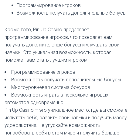
Программирование игроков
Возможность получать дополнительные бонусы
Кроме того, Pin Up Casino предлагает
программирование игроков, что позволяет вам
получать дополнительные бонусы и улучшать свои
навыки. Это уникальная возможность, которая
поможет вам стать лучшим игроком.
Программирование игроков
Возможность получать дополнительные бонусы
Многоуровневая система бонусов
Возможность играть в несколько игровых
автоматов одновременно
Pin Up Casino – это уникальное место, где вы сможете
испытать себя, развить свои навыки и получить массу
удовольствия. Не упускайте возможность
попробовать себя в этом мире и получить больше