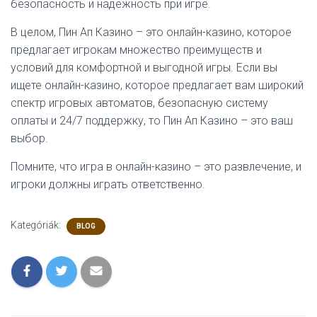
безопасность и надежность при игре.
В целом, Пин Ап Казино – это онлайн-казино, которое
предлагает игрокам множество преимуществ и
условий для комфортной и выгодной игры. Если вы
ищете онлайн-казино, которое предлагает вам широкий
спектр игровых автоматов, безопасную систему
оплаты и 24/7 поддержку, то Пин Ап Казино – это ваш
выбор.
Помните, что игра в онлайн-казино – это развлечение, и
игроки должны играть ответственно.
Kategóriák:
BLOG