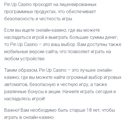
Pin Up Casino проходят на лицензированных
программных продуктах, что обеспечивает
безопасность и честность игры.
Если вы ищете онлайн-казино, где вы можете
насладиться игрой и выиграть большие суммы денег,
то Pin Up Casino – это ваш выбор. Вам доступны также
мобильные версии сайта, что позволяет играть на
любом устройстве.
Таким образом, Pin Up Casino – это лучшее онлайн-
казино, где вы можете найти огромный выбор игровых
автоматов, безопасную и честную игру, а также
различные бонусы и акции. Начните играть сегодня и
насладьтесь игрой!
Важно! Вам необходимо быть старше 18 лет, чтобы
играть в онлайн-казино.