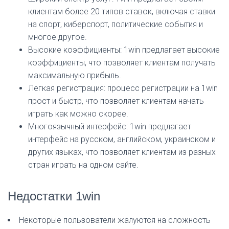
клиентам более 20 типов ставок, включая ставки
на спорт, киберспорт, политические события и
многое другое.
Высокие коэффициенты: 1win предлагает высокие
коэффициенты, что позволяет клиентам получать
максимальную прибыль.
Легкая регистрация: процесс регистрации на 1win
прост и быстр, что позволяет клиентам начать
играть как можно скорее.
Многоязычный интерфейс: 1win предлагает
интерфейс на русском, английском, украинском и
других языках, что позволяет клиентам из разных
стран играть на одном сайте.
Недостатки 1win
Некоторые пользователи жалуются на сложность