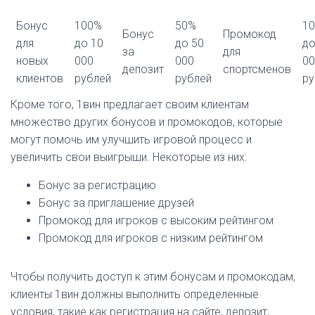
Бонус
100%
50%
1
Бонус
Промокод
для
до 10
до 50
до
за
для
новых
000
000
00
депозит
спортсменов
клиентов
рублей
рублей
ру
Кроме того, 1вин предлагает своим клиентам
множество других бонусов и промокодов, которые
могут помочь им улучшить игровой процесс и
увеличить свои выигрыши. Некоторые из них:
Бонус за регистрацию
Бонус за приглашение друзей
Промокод для игроков с высоким рейтингом
Промокод для игроков с низким рейтингом
Чтобы получить доступ к этим бонусам и промокодам,
клиенты 1вин должны выполнить определенные
условия, такие как регистрация на сайте, депозит,