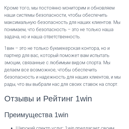
Кроме того, мы постоянно мониторим и обновляем
наши системы безопасности, чтобы обеспечить
максимальную безопасность для наших клиентов. Мы
понимаем, что безопасность – это не только наша
задача, но и наша ответственность.
1вин – это не только букмекерская контора, но и
партнер для вас, который поможет вам испытать
эмоции, связанные с любимым видом спорта. Мы
делаем все возможное, чтобы обеспечить
безопасность и надежность для наших клиентов, и мы
рады, что вы выбрали нас для своих ставок на спорт.
Отзывы и Рейтинг 1win
Преимущества 1win
Широкий спектр услуг: 1win предлагает своим