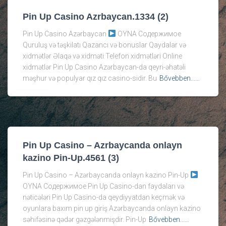
Pin Up Casino Azrbaycan.1334 (2)
Pin Up Casino Azərbaycan
OYNA Содержимое
Quruluş və təşkilatı Qazancı və bonuslar Qaydalar və
xidmətlər Əlaqə və xidməti Telefon xidmətləri Online
xidmətlər Pin Up Casino Azərbaycan-da qeyri-əhatəli
məşhur və populyar qız qız casino-sidir. Bu
Bővebben...…
Pin Up Casino – Azrbaycanda onlayn
kazino Pin-Up.4561 (3)
Pin Up Casino – Azərbaycanda onlayn kazino Pin-Up
OYNA Содержимое Pin Up Casino-dan faydaları və
nəticələri Pin Up Casino-da qeydiyyatdan keçmək və
oyunlara baxım pin up giriş Azərbaycanda onlayn kazino
səhifəsinə qədər gəzgələnmişdir. Pin-Up
Bővebben...…