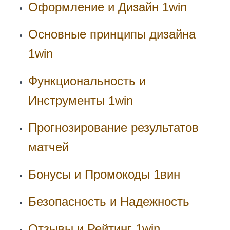
Оформление и Дизайн 1win
Основные принципы дизайна
1win
Функциональность и
Инструменты 1win
Прогнозирование результатов
матчей
Бонусы и Промокоды 1вин
Безопасность и Надежность
Отзывы и Рейтинг 1win