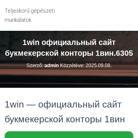
Teljeskörű gépészeti
munkálatok
1win официальный сайт
букмекерской конторы 1вин.6305
Szerző:
admin
Közzétéve:
2025.09.08.
1win — официальный сайт
букмекерской конторы 1вин