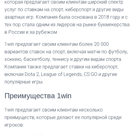
которая предлагает своим клиентам широкий спектр
услуг по ставкам на спорт, киберспорт и другие виды
азартных игр. Компания была основана в 2018 году и с
тех пор стала одним из лидеров на рынке букмекерства
в России и за рубежом.
1win предлагает своим клиентам более 20 000
вариантов ставок на спорт, включая матчи по футболу,
хоккею, баскетболу, теннису и другим видам спорта.
Компания также предлагает ставки на киберспорт,
включая Dota 2, League of Legends, CS:GO и другие
популярные игры.
Преимущества 1win
1win предлагает своим клиентам несколько
преимуществ, которые делают ее популярной среди
игроков: