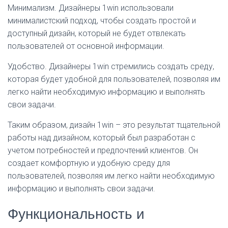
Минимализм. Дизайнеры 1win использовали
минималистский подход, чтобы создать простой и
доступный дизайн, который не будет отвлекать
пользователей от основной информации.
Удобство. Дизайнеры 1win стремились создать среду,
которая будет удобной для пользователей, позволяя им
легко найти необходимую информацию и выполнять
свои задачи.
Таким образом, дизайн 1win – это результат тщательной
работы над дизайном, который был разработан с
учетом потребностей и предпочтений клиентов. Он
создает комфортную и удобную среду для
пользователей, позволяя им легко найти необходимую
информацию и выполнять свои задачи.
Функциональность и