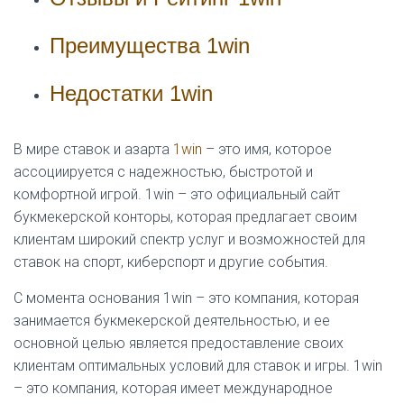
Преимущества 1win
Недостатки 1win
В мире ставок и азарта
1win
– это имя, которое
ассоциируется с надежностью, быстротой и
комфортной игрой. 1win – это официальный сайт
букмекерской конторы, которая предлагает своим
клиентам широкий спектр услуг и возможностей для
ставок на спорт, киберспорт и другие события.
С момента основания 1win – это компания, которая
занимается букмекерской деятельностью, и ее
основной целью является предоставление своих
клиентам оптимальных условий для ставок и игры. 1win
– это компания, которая имеет международное