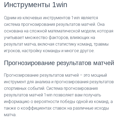
Инструменты 1win
Одним из ключевых инструментов 1win является
система прогнозирования результатов матчей. Она
основана на сложной математической модели, которая
учитывает множество факторов, влияющих на
результат матча, включая статистику команд, травмы
игроков, настройку команды и многое другое.
Прогнозирование результатов матчей
Прогнозирование результатов матчей – это мощный
инструмент для анализа и прогнозирования результатов
спортивных событий. Система прогнозирования
результатов матчей 1win позволяет вам получать
информацию о вероятности победы одной из команд, а
также о коэффициентах ставок на различные исходы
матча.