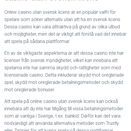
Online casino utan svensk licens är en populär valfri för
spelare som söker alternativ utan att ha en svensk licens.
Dessa casino kan vara attraktiva på grund av olika utbud
och möjligheter, men det är viktigt att förstå vad det innebär
att spela på sådana plattformar.
En av de viktigaste aspekterna är att dessa casino inte har
licenser från svensk myndigheter, vilket kan innebära att
spelarna inte har samma skydd och rättigheter som med
licenserade casino. Detta inkluderar skydd mot oreglerade
spel, skydd mot oreglerade betalningsmetoder och skydd
mot oreglerade bonuser.
Att spela på online casino utan svensk licens kan också
innebära att du inte har tillgång till vissa betalningsmetoder
som är vanliga i Sverige, t.ex. bankid. Därför kan det vara
nödvändigt att använda alternativa metoder som Trustly
eller Zimpler för att kunna spela på dessa plattformar.