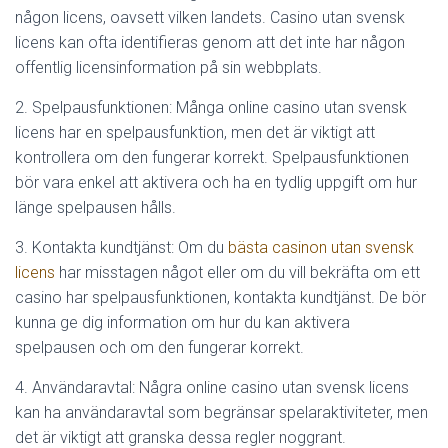
någon licens, oavsett vilken landets. Casino utan svensk
licens kan ofta identifieras genom att det inte har någon
offentlig licensinformation på sin webbplats.
2. Spelpausfunktionen: Många online casino utan svensk
licens har en spelpausfunktion, men det är viktigt att
kontrollera om den fungerar korrekt. Spelpausfunktionen
bör vara enkel att aktivera och ha en tydlig uppgift om hur
länge spelpausen hålls.
3. Kontakta kundtjänst: Om du
bästa casinon utan svensk
licens
har misstagen något eller om du vill bekräfta om ett
casino har spelpausfunktionen, kontakta kundtjänst. De bör
kunna ge dig information om hur du kan aktivera
spelpausen och om den fungerar korrekt.
4. Användaravtal: Några online casino utan svensk licens
kan ha användaravtal som begränsar spelaraktiviteter, men
det är viktigt att granska dessa regler noggrant.