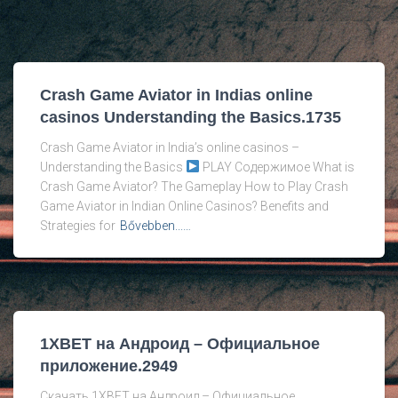
Crash Game Aviator in Indias online
casinos Understanding the Basics.1735
Crash Game Aviator in India’s online casinos –
Understanding the Basics
PLAY Содержимое What is
Crash Game Aviator? The Gameplay How to Play Crash
Game Aviator in Indian Online Casinos? Benefits and
Strategies for
Bővebben...…
1XBET на Андроид – Официальное
приложение.2949
Скачать 1XBET на Андроид – Официальное