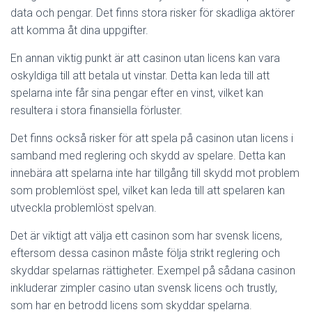
data och pengar. Det finns stora risker för skadliga aktörer
att komma åt dina uppgifter.
En annan viktig punkt är att casinon utan licens kan vara
oskyldiga till att betala ut vinstar. Detta kan leda till att
spelarna inte får sina pengar efter en vinst, vilket kan
resultera i stora finansiella förluster.
Det finns också risker för att spela på casinon utan licens i
samband med reglering och skydd av spelare. Detta kan
innebära att spelarna inte har tillgång till skydd mot problem
som problemlöst spel, vilket kan leda till att spelaren kan
utveckla problemlöst spelvan.
Det är viktigt att välja ett casinon som har svensk licens,
eftersom dessa casinon måste följa strikt reglering och
skyddar spelarnas rättigheter. Exempel på sådana casinon
inkluderar zimpler casino utan svensk licens och trustly,
som har en betrodd licens som skyddar spelarna.