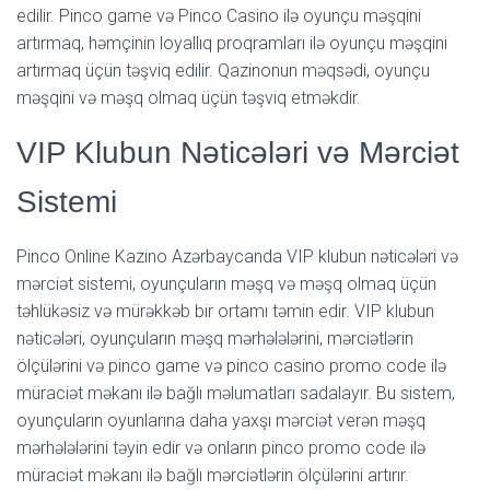
edilir. Pinco game və Pinco Casino ilə oyunçu məşqini
artırmaq, həmçinin loyallıq proqramları ilə oyunçu məşqini
artırmaq üçün təşviq edilir. Qazinonun məqsədi, oyunçu
məşqini və məşq olmaq üçün təşviq etməkdir.
VIP Klubun Nəticələri və Mərciət
Sistemi
Pinco Online Kazino Azərbaycanda VIP klubun nəticələri və
mərciət sistemi, oyunçuların məşq və məşq olmaq üçün
təhlükəsiz və mürəkkəb bir ortamı təmin edir. VIP klubun
nəticələri, oyunçuların məşq mərhələlərini, mərciətlərin
ölçülərini və pinco game və pinco casino promo code ilə
müraciət məkanı ilə bağlı məlumatları sadalayır. Bu sistem,
oyunçuların oyunlarına daha yaxşı mərciət verən məşq
mərhələlərini təyin edir və onların pinco promo code ilə
müraciət məkanı ilə bağlı mərciətlərin ölçülərini artırır.