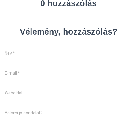
0 hozzászólás
Vélemény, hozzászólás?
Név
*
E-mail
*
Weboldal
Valami jó gondolat?