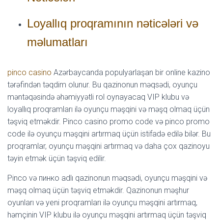
Loyallıq proqramının nəticələri və
məlumatları
pinco casino
Azərbaycanda populyarlaşan bir online kazino
tərəfindən təqdim olunur. Bu qazinonun məqsədi, oyunçu
məntəqəsində əhəmiyyətli rol oynayacaq VIP klubu və
loyallıq proqramları ilə oyunçu məşqini və məşq olmaq üçün
təşviq etməkdir. Pinco casino promo code və pinco promo
code ilə oyunçu məşqini artırmaq üçün istifadə edilə bilər. Bu
proqramlar, oyunçu məşqini artırmaq və daha çox qazinoyu
təyin etmək üçün təşviq edilir.
Pinco və пинко adlı qazinonun məqsədi, oyunçu məşqini və
məşq olmaq üçün təşviq etməkdir. Qazinonun məşhur
oyunları və yeni proqramları ilə oyunçu məşqini artırmaq,
həmçinin VIP klubu ilə oyunçu məşqini artırmaq üçün təşviq