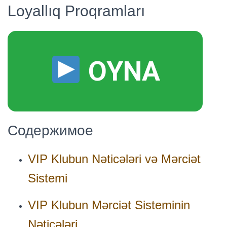
Loyallıq Proqramları
L
Á
S
A
OYNA
Содержимое
VIP Klubun Nəticələri və Mərciət
Sistemi
VIP Klubun Mərciət Sisteminin
Nəticələri