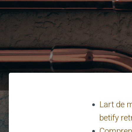
Lart de 
betify re
Comprendr