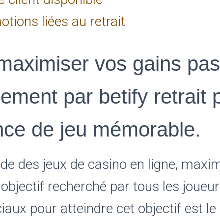
tions liées au retrait
 maximiser vos gains pa
lement par betify retrait
nce de jeu mémorable.
e des jeux de casino en ligne, maxim
 objectif recherché par tous les joueur
iaux pour atteindre cet objectif est l