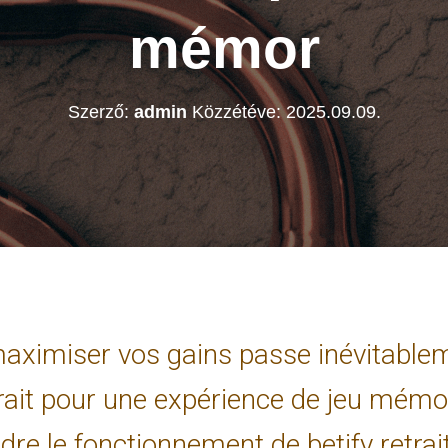
mémor
Szerző:
admin
Közzétéve:
2025.09.09.
maximiser vos gains passe inévitable
trait pour une expérience de jeu mémo
e le fonctionnement de betify retrai