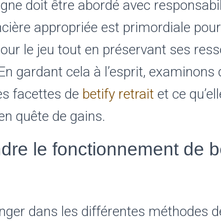
ligne doit être abordé avec responsabil
ncière appropriée est primordiale pou
our le jeu tout en préservant ses res
 En gardant cela à l’esprit, examinons 
tes facettes de
betify retrait
et ce qu’ell
en quête de gains.
re le fonctionnement de be
nger dans les différentes méthodes de r