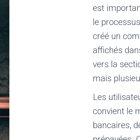
est importa
le processus
créé un com
affichés dan
vers la secti
mais plusieu
Les utilisate
convient le 
bancaires, d
prépayées. 