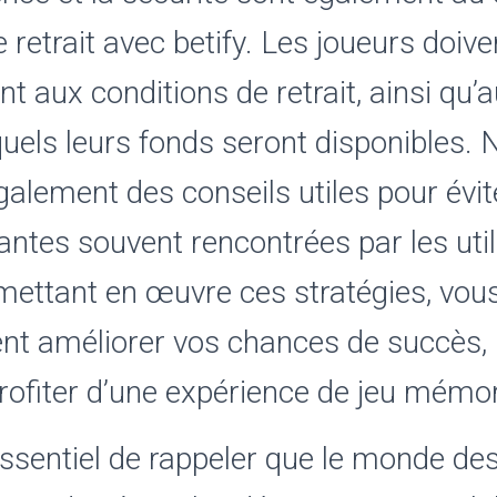
retrait avec betify. Les joueurs doive
nt aux conditions de retrait, ainsi qu’
uels leurs fonds seront disponibles.
galement des conseils utiles pour évit
antes souvent rencontrées par les uti
mettant en œuvre ces stratégies, vou
nt améliorer vos chances de succès,
ofiter d’une expérience de jeu mémor
 essentiel de rappeler que le monde de