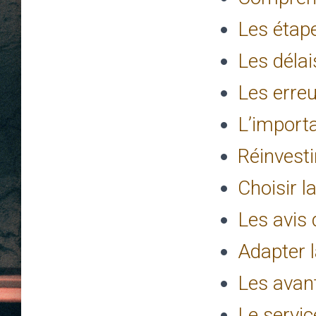
Les étape
Les déla
Les erreu
L’importa
Réinvesti
Choisir l
Les avis 
Adapter 
Les avant
Le servic